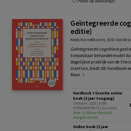
Plaats op wensenlijst
Geïntegreerde cog
editie)
Kees Korrelboom
,
Erik ten Br
Geïntegreerde cognitieve gedr
toepasbaar behandelmodel dat
dagelijkse praktijk van de ther
inzetten, biedt dit handboek 
Meer
Hardback + licentie online
boek (2 jaar toegang)
Oktober 2025 | ISBN
9789046909072 | 3e editie
Voor 21:00 uur besteld,
morgen in huis
Online boek (2 jaar