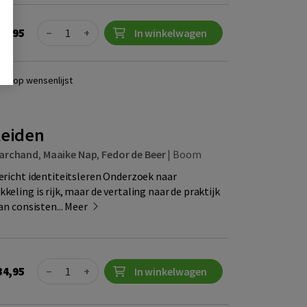
Quantity
27,95
−
+
In winkelwagen
ats op wensenlijst
leiden
Marchand
,
Maaike Nap
,
Fedor de Beer
|
Boom
gericht identiteitsleren Onderzoek naar
keling is rijk, maar de vertaling naar de praktijk
an consisten...
Meer
Quantity
34,95
−
+
In winkelwagen