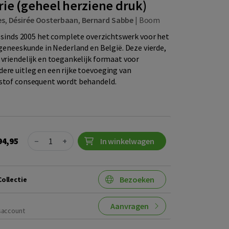
ie (geheel herziene druk)
es
,
Désirée Oosterbaan
,
Bernard Sabbe
|
Boom
al sinds 2005 het complete overzichtswerk voor het
 geneeskunde in Nederland en België. Deze vierde,
 vriendelijk en toegankelijk formaat voor
ere uitleg en een rijke toevoeging van
 stof consequent wordt behandeld.
Quantity
94,95
−
+
In winkelwagen
Bezoeken
ollectie
Aanvragen
saccount