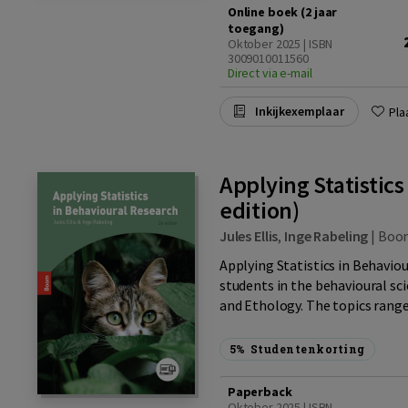
Online boek (2 jaar
toegang)
Oktober 2025 | ISBN
3009010011560
Direct via e-mail
Inkijkexemplaar
Pla
Applying Statistic
edition)
Jules Ellis
,
Inge Rabeling
|
Boo
Applying Statistics in Behavio
students in the behavioural sc
and Ethology. The topics range
5%
Studentenkorting
Paperback
Oktober 2025 | ISBN