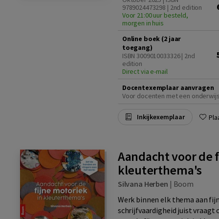
9789024473298 | 2nd edition
Voor 21:00 uur besteld,
morgen in huis
Online boek (2 jaar
toegang)
ISBN 3009010033326 | 2nd
edition
Direct via e-mail
Docentexemplaar aanvragen
Voor docenten met een onderwij
Inkijkexemplaar
Pla
Aandacht voor de f
kleuterthema's
Silvana Herben
|
Boom
Werk binnen elk thema aan fij
schrijfvaardigheid juist vraag