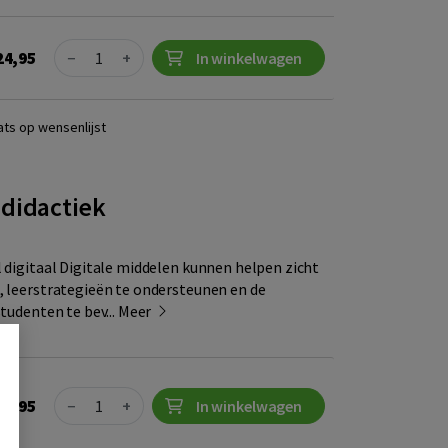
Quantity
24,95
−
+
In winkelwagen
ats op wensenlijst
 didactiek
l digitaal Digitale middelen kunnen helpen zicht
, leerstrategieën te ondersteunen en de
studenten te bev...
Meer
Quantity
34,95
−
+
In winkelwagen