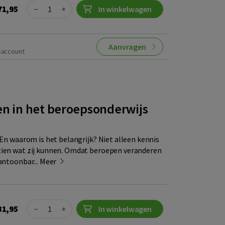
Quantity
71,95
−
+
In winkelwagen
Aanvragen
saccount
en in het beroepsonderwijs
 En waarom is het belangrijk? Niet alleen kennis
zien wat zij kunnen. Omdat beroepen veranderen
antoonbar...
Meer
Quantity
31,95
−
+
In winkelwagen