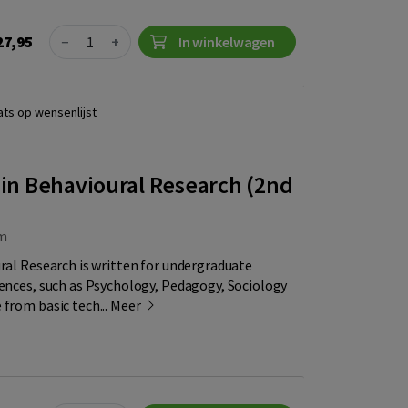
Quantity
27,95
−
+
In winkelwagen
ats op wensenlijst
s in Behavioural Research (2nd
m
ural Research is written for undergraduate
iences, such as Psychology, Pedagogy, Sociology
 from basic tech...
Meer