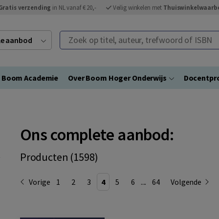
Gratis verzending
in NL vanaf € 20,-
Veilig winkelen met
Thuiswinkelwaarb
Zoek op titel, auteur, trefwoord of ISBN
ele aanbod
Boom Academie
Over Boom Hoger Onderwijs
Docentpro
Ons complete aanbod:
Producten (1598)
Vorige
1
2
3
4
5
6
....
64
Volgende