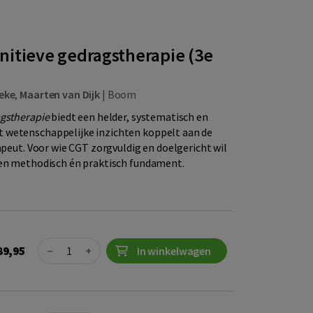
nitieve gedragstherapie (3e
oeke
,
Maarten van Dijk
|
Boom
agstherapie
biedt een helder, systematisch en
 wetenschappelijke inzichten koppelt aan de
apeut. Voor wie CGT zorgvuldig en doelgericht wil
een methodisch én praktisch fundament.
Quantity
89,95
−
+
In winkelwagen