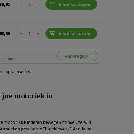
Quantity
69,95
−
+
In winkelwagen
Quantity
55,95
−
+
In winkelwagen
Aanvragen
saccount
ats op wensenlijst
ijne motoriek in
ne motoriek Kinderen bewegen minder, terwijl
t om veel en gevarieerd “handenwerk”. Aandacht