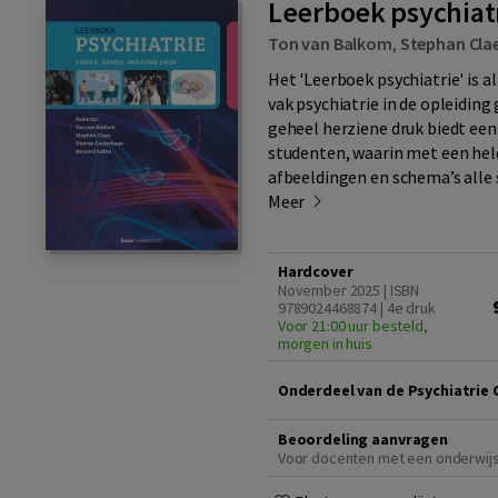
Leerboek psychiatr
Ton van Balkom
,
Stephan Cla
Het 'Leerboek psychiatrie' is 
vak psychiatrie in de opleiding
geheel herziene druk biedt een
studenten, waarin met een held
afbeeldingen en schema’s alle
Meer
Hardcover
November 2025 | ISBN
9789024468874 | 4e druk
Voor 21:00 uur besteld,
morgen in huis
Onderdeel van de Psychiatrie C
Beoordeling aanvragen
Voor docenten met een onderwij