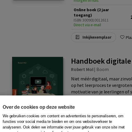
morgen in huis
Online boek (2 jaar
toegang)
ISBN 3009010012611
Direct via e-mail
Inkijkexemplaar
Pla
Handboek digitale
Robert Mol
|
Boom
Niet méér digitaal, maar zinvo
op het leerproces te vergroten
motivatie van je leerlingen of 
Over de cookies op deze website
Paperback
Oktober 2025 | ISBN
We gebruiken cookies om content en advertenties te personaliseren, om
9789024465743
functies voor social media te bieden en om ons websiteverkeer te
Voor 21:00 uur besteld,
analyseren. Ook delen we informatie over jouw gebruik van onze site met
morgen in huis