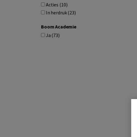
Acties (10)
In herdruk (23)
Boom Academie
Ja (73)