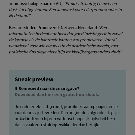
neuropsychologie aan de VU):
‘Praktisch, nuttig én met een
dosis luchtige humor. Een aanwinst voor elke promovendus in
Nederland!’
Bestuursleden Promovendi Netwerk Nederland:
‘Een
informatief en herkenbaar boek dat goed inzicht geeft in zowel
de formele als de informele kanten van promoveren. Vooral
waardevol voor wie nieuw is in de academische wereld, met
praktische tips die je niet altijd makkelijk ergens anders vindt.’
Sneak preview
⬇️ Benieuwd naar deze uitgave?
Download dan hier een gratis hoofdstuk.
Je onderzoek is afgerond, je artikel staat op papier en je
coauteurs zijn tevreden. Dan begint de volgende stap: je
artikel indienen bij een wetenschappelijk tijdschrift. En
dat is vaak een stuk ingewikkelder dan het lijkt.