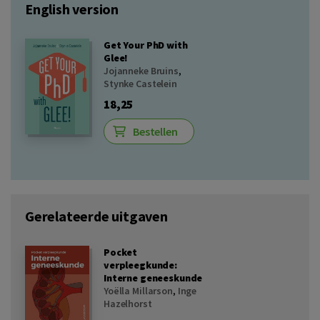
English version
Get Your PhD with
Glee!
Jojanneke Bruins
,
Stynke Castelein
18,25
Bestellen
Gerelateerde uitgaven
Pocket
verpleegkunde:
Interne geneeskunde
Yoëlla Millarson
,
Inge
Hazelhorst