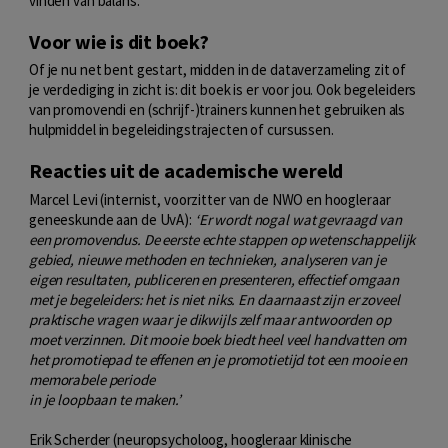
vinden van balans.
Voor wie is dit boek?
Of je nu net bent gestart, midden in de dataverzameling zit of
je verdediging in zicht is: dit boek is er voor jou. Ook begeleiders
van promovendi en (schrijf-)trainers kunnen het gebruiken als
hulpmiddel in begeleidingstrajecten of cursussen.
Reacties uit de academische wereld
Marcel Levi (internist, voorzitter van de NWO en hoogleraar
geneeskunde aan de UvA):
‘Er wordt nogal wat gevraagd van
een promovendus. De
eerste echte stappen op wetenschappelijk
gebied, nieuwe methoden en
technieken, analyseren van je
eigen resultaten, publiceren en presenteren,
effectief omgaan
met je begeleiders: het is niet niks. En daarnaast zijn er
zoveel
praktische vragen waar je dikwijls zelf maar antwoorden op
moet
verzinnen. Dit mooie boek biedt heel veel handvatten om
het promotiepad te effenen en je promotietijd tot een mooie en
memorabele periode
in je loopbaan te maken.’
Erik Scherder (neuropsycholoog, hoogleraar klinische