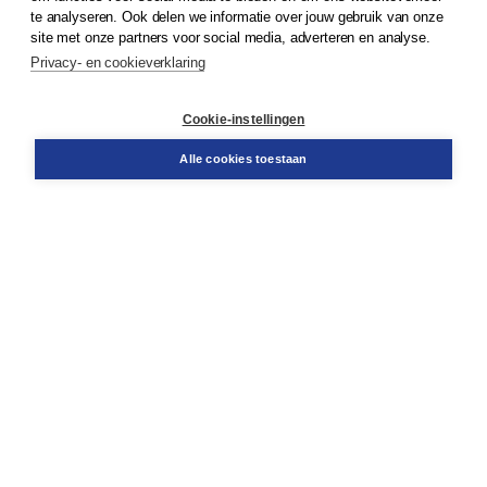
te analyseren. Ook delen we informatie over jouw gebruik van onze
Klantenservice
site met onze partners voor social media, adverteren en analyse.
Service & informatie
Privacy- en cookieverklaring
Contact
Retourneren
Docentenservice
Cookie-instellingen
Snel bestellen
Teamviewer
Alle cookies toestaan
Boom voor jou
Voor de boekhandel
Voor de pers
Publiceren bij Boom
Werken bij Boom & Vacatures
Over Boom
Wat ons drijft
Onze historie
Onze auteurs
Onze organisatie
Duurzaam ondernemen