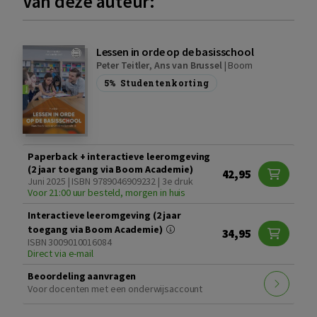
Van deze auteur:
Lessen in orde op de basisschool
Peter Teitler
,
Ans van Brussel
|
Boom
5%
Studentenkorting
Paperback + interactieve leeromgeving
(2 jaar toegang via Boom Academie)
42,95
Juni 2025 | ISBN 9789046909232 | 3e druk
Voor 21:00 uur besteld, morgen in huis
Interactieve leeromgeving (2 jaar
toegang via Boom Academie)
34,95
ISBN 3009010016084
Direct via e-mail
Beoordeling aanvragen
Voor docenten met een onderwijsaccount