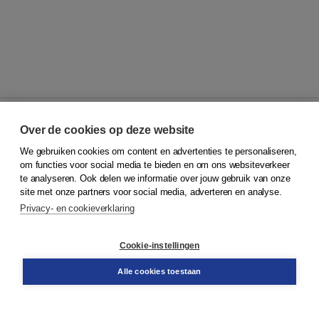
Over de cookies op deze website
We gebruiken cookies om content en advertenties te personaliseren,
© 2026
Koninklijke Boom uitgevers
om functies voor social media te bieden en om ons websiteverkeer
te analyseren. Ook delen we informatie over jouw gebruik van onze
Klantenservice
site met onze partners voor social media, adverteren en analyse.
Service & informatie
Privacy- en cookieverklaring
Contact
Retourneren
Docentenservice
Cookie-instellingen
Snel bestellen
Teamviewer
Alle cookies toestaan
Boom voor jou
Voor de boekhandel