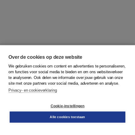
Over de cookies op deze website
We gebruiken cookies om content en advertenties te personaliseren,
© 2026
Koninklijke Boom uitgevers
om functies voor social media te bieden en om ons websiteverkeer
te analyseren. Ook delen we informatie over jouw gebruik van onze
Klantenservice
site met onze partners voor social media, adverteren en analyse.
Service & informatie
Privacy- en cookieverklaring
Contact
Retourneren
Docentenservice
Cookie-instellingen
Snel bestellen
Teamviewer
Alle cookies toestaan
Boom voor jou
Voor de boekhandel