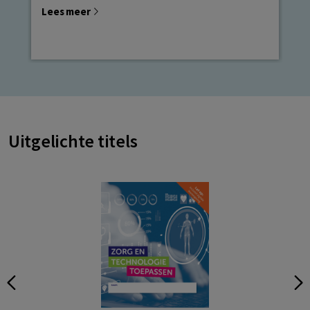
Lees meer
Le
Uitgelichte titels