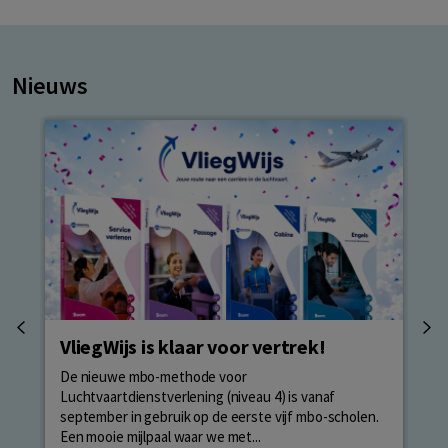
Nieuws
VliegWijs is klaar voor vertrek!
Op
ui
De nieuwe mbo-methode voor
Luchtvaartdienstverlening (niveau 4) is vanaf
Her
september in gebruik op de eerste vijf mbo-scholen.
de 
Een mooie mijlpaal waar we met...
dat