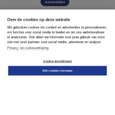
Aanmelden
Over de cookies op deze website
We gebruiken cookies om content en advertenties te personaliseren,
om functies voor social media te bieden en om ons websiteverkeer
te analyseren. Ook delen we informatie over jouw gebruik van onze
© 2026
Koninklijke Boom uitgevers
site met onze partners voor social media, adverteren en analyse.
Privacy- en cookieverklaring
Klantenservice
Service & informatie
Contact
Cookie-instellingen
Retourneren
Docentenservice
Alle cookies toestaan
Snel bestellen
Teamviewer
Boom voor jou
Voor de boekhandel
Voor de pers
Publiceren bij Boom
Werken bij Boom & Vacatures