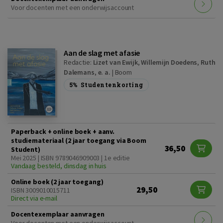
Voor docenten met een onderwijsaccount
Aan de slag met afasie
Redactie:
Lizet van Ewijk
,
Willemijn Doedens
,
Ruth
Dalemans
,
e. a.
|
Boom
5%
Studentenkorting
Paperback + online boek + aanv.
studiemateriaal (2 jaar toegang via Boom
36,50
Student)
Mei 2025 | ISBN 9789046909003 | 1e editie
Vandaag besteld, dinsdag in huis
Online boek (2 jaar toegang)
29,50
ISBN 3009010015711
Direct via e-mail
Docentexemplaar aanvragen