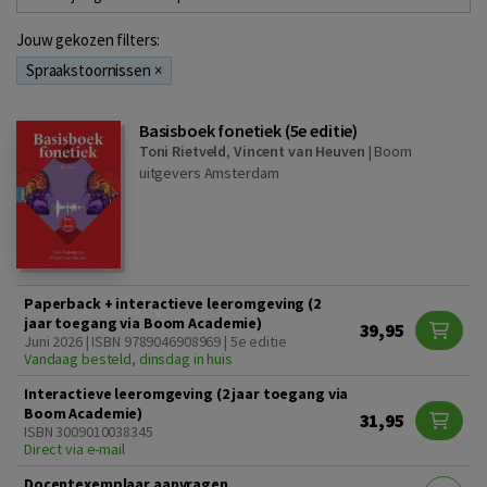
Jouw gekozen filters:
Spraakstoornissen
×
Basisboek fonetiek (5e editie)
Toni Rietveld
,
Vincent van Heuven
|
Boom
uitgevers Amsterdam
Paperback + interactieve leeromgeving (2
jaar toegang via Boom Academie)
39,95
Juni 2026 | ISBN 9789046908969 | 5e editie
Vandaag besteld, dinsdag in huis
Interactieve leeromgeving (2 jaar toegang via
Boom Academie)
31,95
ISBN 3009010038345
Direct via e-mail
Docentexemplaar aanvragen