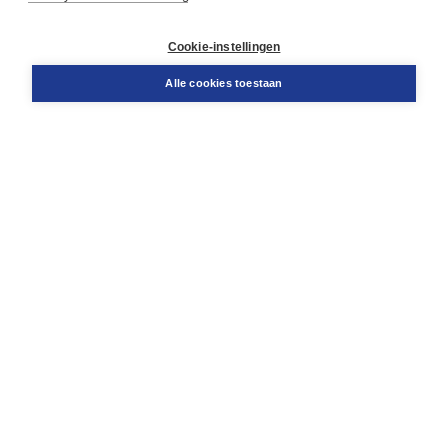
Service & informatie
Contact
Cookie-instellingen
Retourneren
Docentenservice
Alle cookies toestaan
Snel bestellen
Teamviewer
Boom voor jou
Voor de boekhandel
Voor de pers
Publiceren bij Boom
Werken bij Boom & Vacatures
Over Boom
Wat ons drijft
Onze historie
Onze auteurs
Onze organisatie
Duurzaam ondernemen