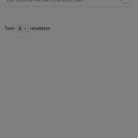
Voor docenten met een onderwijsaccount
Toon
resultaten
25