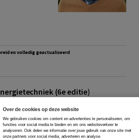
breid en volledig geactualiseerd
ergietechniek (6e editie)
Entrop
,
Jan de Geus
,
Richard van Leeuwen
,
John Bernard
,
lard Asare-Bediak
,
Stefan Blankenborg
,
Jack Doomernik
|
Over de cookies op deze website
We gebruiken cookies om content en advertenties te personaliseren, om
chniek behandelt de transitie naar duurzame energie en
functies voor social media te bieden en om ons websiteverkeer te
t deze transitie betekent voor het hele energiesyteem. De
analyseren. Ook delen we informatie over jouw gebruik van onze site met
onze partners voor social media, adverteren en analyse.
ijkt met praktijktoepass...
Meer