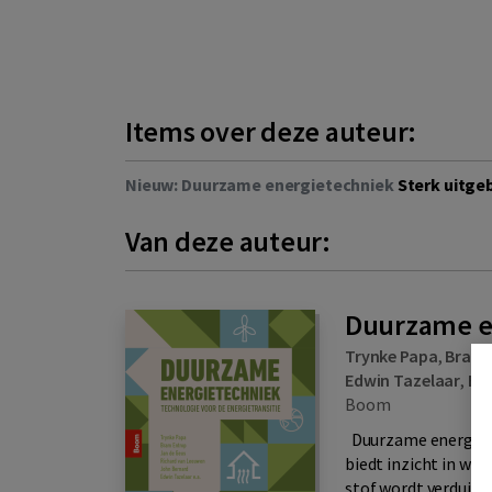
Items over deze auteur:
Nieuw: Duurzame energietechniek
Sterk uitge
Van deze auteur:
Duurzame en
Trynke Papa
,
Bram 
Edwin Tazelaar
,
Bal
Boom
Duurzame energiete
biedt inzicht in wa
stof wordt verduidel