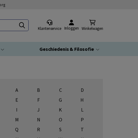
org
Inloggen
Klantenservice
Winkelwagen
Geschiedenis & Filosofie
A
B
C
D
E
F
G
H
I
J
K
L
M
N
O
P
Q
R
S
T