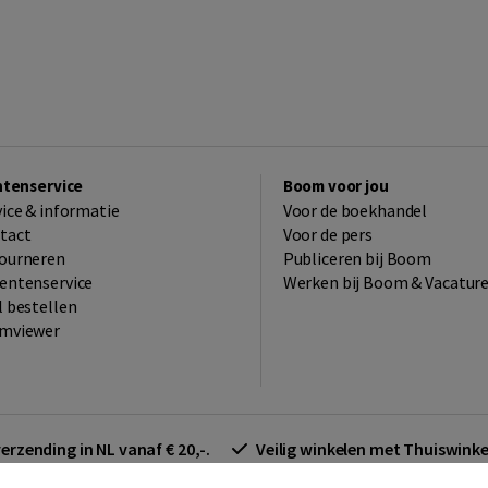
ntenservice
Boom voor jou
vice & informatie
Voor de boekhandel
tact
Voor de pers
ourneren
Publiceren bij Boom
entenservice
Werken bij Boom & Vacatur
l bestellen
mviewer
verzending in NL vanaf € 20,-.
Veilig winkelen met Thuiswin