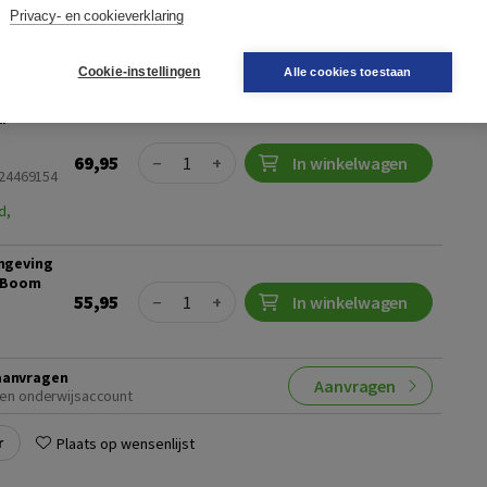
Privacy- en cookieverklaring
ting
Cookie-instellingen
Alle cookies toestaan
ctieve
ar
Quantity
69,95
−
+
In winkelwagen
024469154
d,
mgeving
a Boom
Quantity
55,95
−
+
In winkelwagen
aanvragen
Aanvragen
en onderwijsaccount
r
Plaats op wensenlijst