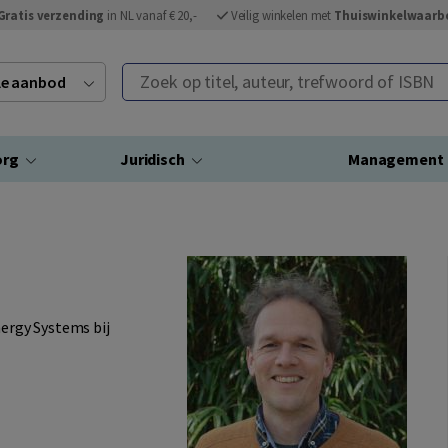
Gratis verzending
in NL vanaf € 20,-
Veilig winkelen met
Thuiswinkelwaarb
Zoek op titel, auteur, trefwoord of ISBN
ele aanbod
org
Juridisch
Management
nergy Systems bij