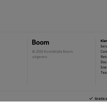
Kla
Ser
© 2026
Koninklijke Boom
Con
uitgevers
Ret
Doc
Sne
Tea
Gratis 