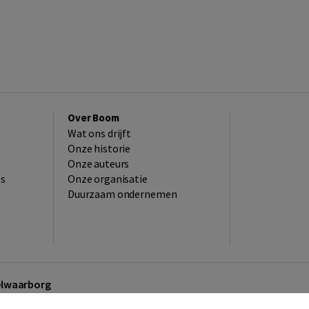
Over Boom
Wat ons drijft
Onze historie
Onze auteurs
es
Onze organisatie
Duurzaam ondernemen
kelwaarborg