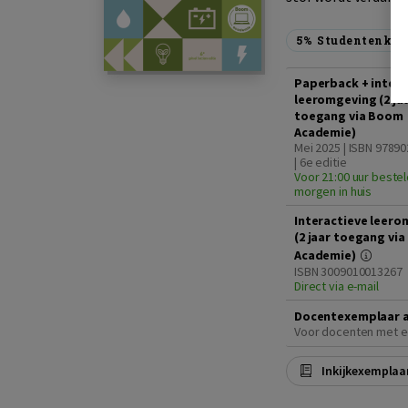
5%
Studentenkor
Paperback + intera
leeromgeving (2 ja
toegang via Boom
Academie)
Mei 2025 | ISBN 9789
| 6e editie
Voor 21:00 uur bestel
morgen in huis
Interactieve leero
(2 jaar toegang vi
Academie)
ISBN 3009010013267
Direct via e-mail
Docentexemplaar 
Voor docenten met e
Inkijkexemplaa