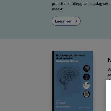
praktisch en diepgaand naslagwerk 
maakt.
Lees meer
N
P
a
d
d
v