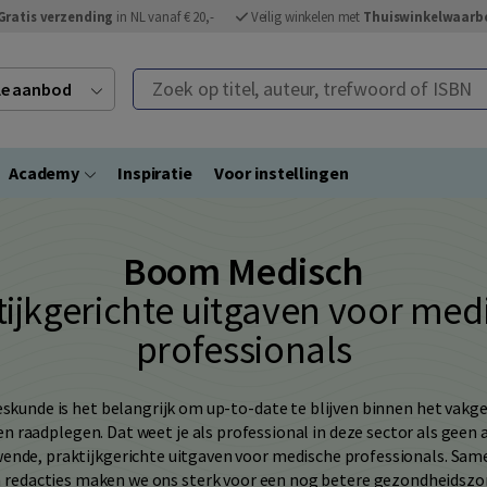
Gratis verzending
in NL vanaf € 20,-
Veilig winkelen met
Thuiswinkelwaarb
Zoek op titel, auteur, trefwoord of ISBN
ele aanbod
Academy
Inspiratie
Voor instellingen
Boom Medisch
tijkgerichte uitgaven voor med
professionals
skunde is het belangrijk om up-to-date te blijven binnen het vakge
n raadplegen. Dat weet je als professional in deze sector als geen
ende, praktijkgerichte uitgaven voor medische professionals. Sa
 redacties maken we ons sterk voor een nog betere gezondheidszo