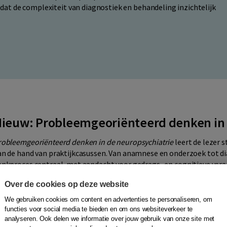
dat de complexiteit van diagnostiek en behandeling inzichtelijk
ieuw: Probleemgeoriënteerd denken in 
robleemgeoriënteerd denken in de neuropsychiatrie
leert de lezer 
an de hand van praktijkcasussen. Van anamnese en onderzoek tot d
enkproces centraal, met aandacht voor gedrags- en cognitieve ver
agelijks functioneren. Geschikt voor artsen en specialisten in neuro
Over de cookies op deze website
akgebieden die werken op het snijvlak van hersenen en gedrag.
We gebruiken cookies om content en advertenties te personaliseren, om
functies voor social media te bieden en om ons websiteverkeer te
Lees meer
analyseren. Ook delen we informatie over jouw gebruik van onze site met