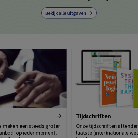
Bekijk alle uitgaven
Tijdschriften
ps maken een steeds groter
Onze tijdschriften attender
 aanbod: op ieder moment,
laatste (inter)nationale we