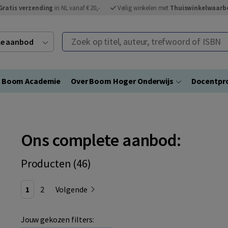
Gratis verzending
in NL vanaf € 20,-
Veilig winkelen met
Thuiswinkelwaarb
Zoek op titel, auteur, trefwoord of ISBN
ele aanbod
Boom Academie
Over Boom Hoger Onderwijs
Docentpro
Ons complete aanbod:
Producten (46)
1
2
Volgende
Jouw gekozen filters: