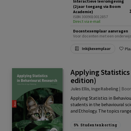
Interactieve leeromgeving
(2 jaar toegang via Boom
Academie)
ISBN 3009010012857
Direct via e-mail
Docentexemplaar aanvragen
Voor docenten met een onderwij
Inkijkexemplaar
Pla
Applying Statistic
edition)
Jules Ellis
,
Inge Rabeling
|
Boo
Applying Statistics in Behavio
students in the behavioural sc
and Ethology. The topics range
5%
Studentenkorting