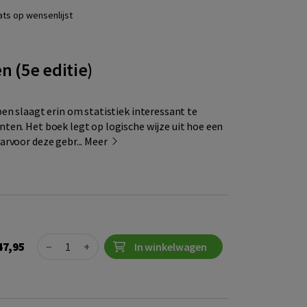
ats op wensenlijst
en (5e editie)
en slaagt erin om statistiek interessant te
ten. Het boek legt op logische wijze uit hoe een
rvoor deze gebr...
Meer
Quantity
47,95
−
+
In winkelwagen