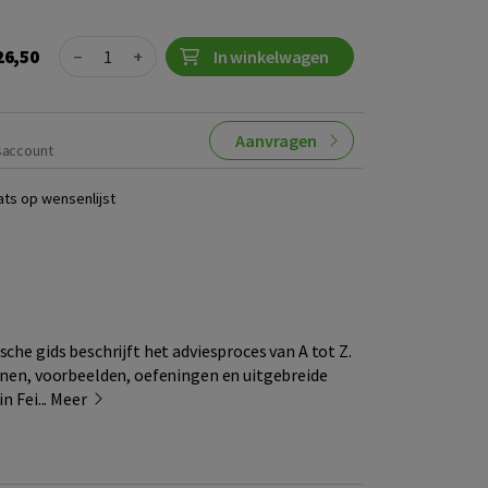
Quantity
26,50
−
+
In winkelwagen
Aanvragen
saccount
ats op wensenlijst
sche gids beschrijft het adviesproces van A tot Z.
ijnen, voorbeelden, oefeningen en uitgebreide
n Fei...
Meer