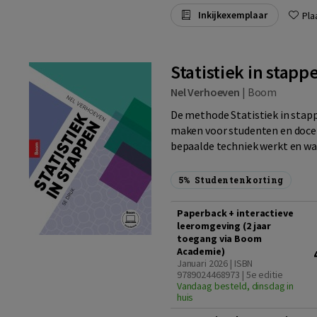
Inkijkexemplaar
Pla
Statistiek in stapp
Nel Verhoeven
|
Boom
De methode Statistiek in stapp
maken voor studenten en docen
bepaalde techniek werkt en waa
5%
Studentenkorting
Paperback + interactieve
leeromgeving (2 jaar
toegang via Boom
Academie)
Januari 2026 | ISBN
9789024468973 | 5e editie
Vandaag besteld, dinsdag in
huis