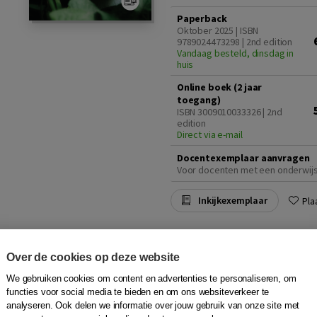
Paperback
Oktober 2025 | ISBN
9789024473298 | 2nd edition
Vandaag besteld, dinsdag in
huis
Online boek (2 jaar
toegang)
ISBN 3009010033326 | 2nd
edition
Direct via e-mail
Docentexemplaar aanvragen
Voor docenten met een onderwij
Inkijkexemplaar
Pla
Vraagbaak Nederlan
Over de cookies op deze website
Eric Tiggeler
|
Boom
We gebruiken cookies om content en advertenties te personaliseren, om
functies voor social media te bieden en om ons websiteverkeer te
In de Vraagbaak Nederlands sta
analyseren. Ook delen we informatie over jouw gebruik van onze site met
hoe schrijf je foutloos en held