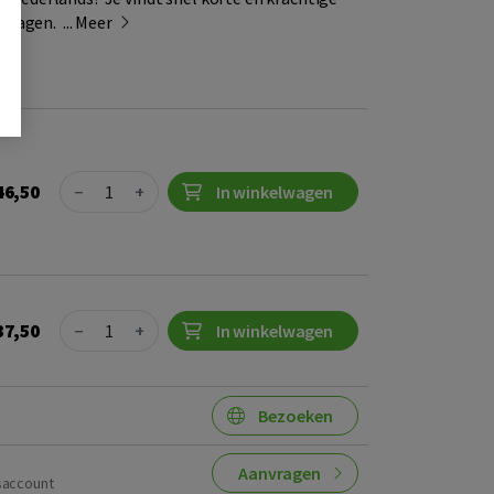
ragen. ...
Meer
Quantity
46,50
−
+
In winkelwagen
Quantity
37,50
−
+
In winkelwagen
Bezoeken
Aanvragen
saccount