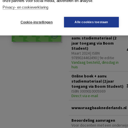
onze partners voor social media, adverteren en analyse.
antwoorden op honderden taalv
Privacy- en cookieverklaring
5%
Studentenkorting
Cookie-instellingen
Alle cookies toestaan
Paperback + online boek +
aanv. studiemateriaal (2
jaar toegang via Boom
Student)
Maart 2024 | ISBN
9789024462490 | 9e editie
Vandaag besteld, dinsdag in
huis
Online boek + aanv.
studiemateriaal (2 jaar
toegang via Boom Student)
ISBN 3009010009369
Direct via e-mail
www.vraagbaaknederlands.nl
Beoordeling aanvragen
Voor docenten met een onderwij