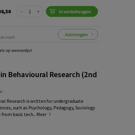
Quantity
38,50
−
+
In winkelwagen
Aanvragen
saccount
ats op wensenlijst
s in Behavioural Research (2nd
m
ural Research is written for undergraduate
iences, such as Psychology, Pedagogy, Sociology
 from basic tech...
Meer