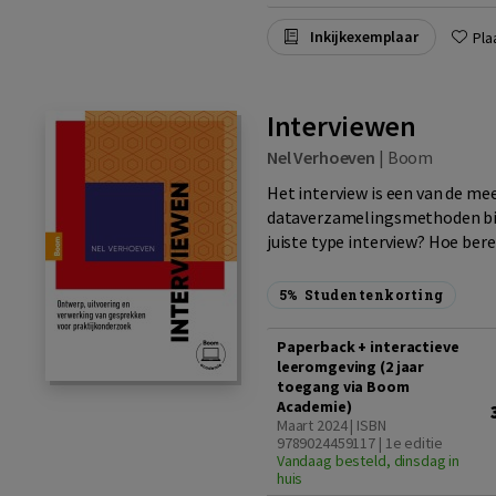
Inkijkexemplaar
Pla
Interviewen
Nel Verhoeven
|
Boom
Het interview is een van de me
dataverzamelingsmethoden bin
juiste type interview? Hoe bereid
5%
Studentenkorting
Paperback + interactieve
leeromgeving (2 jaar
toegang via Boom
Academie)
Maart 2024 | ISBN
9789024459117 | 1e editie
Vandaag besteld, dinsdag in
huis