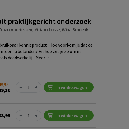
it praktijkgericht onderzoek
Daan Andriessen
,
Miriam Losse
,
Wina Smeenk
|
bruikbaar kennisproduct Hoe voorkom je dat de
in een la belanden? En hoe zet je ze om in
als daadwerkelij...
Meer
48,95
Quantity
−
+
In winkelwagen
39,16
Quantity
38,95
−
+
In winkelwagen