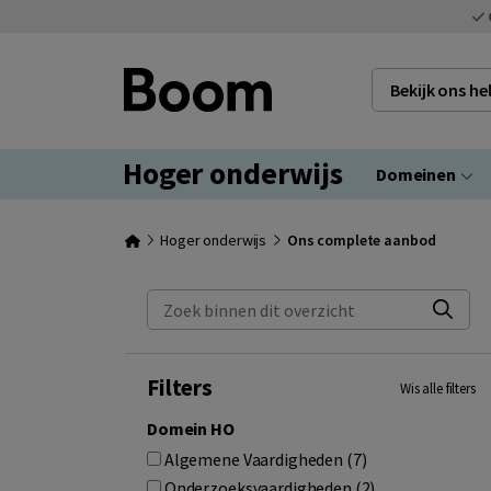
Bekijk ons h
Hoger onderwijs
Domeinen
Hoger onderwijs
Ons complete aanbod
Zoek binnen dit overzicht
Filters
Wis alle filters
Domein HO
Algemene Vaardigheden (7)
Onderzoeksvaardigheden (2)