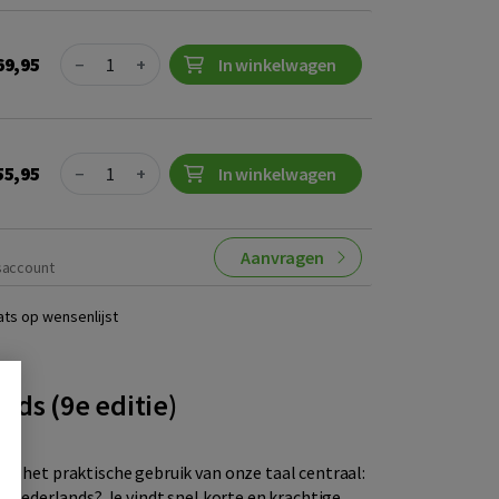
Quantity
69,95
−
+
In winkelwagen
Quantity
55,95
−
+
In winkelwagen
Aanvragen
saccount
ats op wensenlijst
ds (9e editie)
at het praktische gebruik van onze taal centraal:
er Nederlands? Je vindt snel korte en krachtige