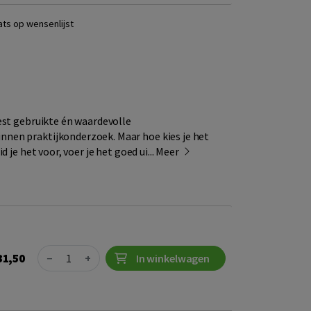
ats op wensenlijst
est gebruikte én waardevolle
nen praktijkonderzoek. Maar hoe kies je het
 je het voor, voer je het goed ui...
Meer
Quantity
31,50
−
+
In winkelwagen