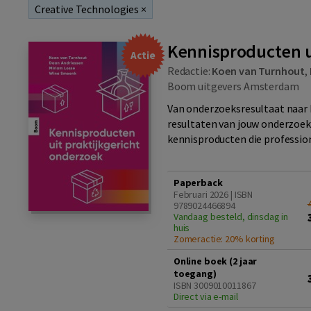
Creative Technologies
×
Kennisproducten u
Actie
Redactie:
Koen van Turnhout
,
Boom uitgevers Amsterdam
Van onderzoeksresultaat naar 
resultaten van jouw onderzoek 
kennisproducten die profession
Paperback
Februari 2026 | ISBN
9789024466894
Vandaag besteld, dinsdag in
huis
Zomeractie: 20% korting
Online boek (2 jaar
toegang)
ISBN 3009010011867
Direct via e-mail