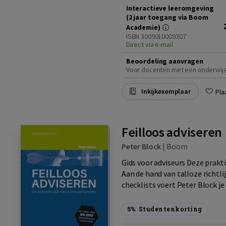
Interactieve leeromgeving
(2 jaar toegang via Boom
Academie)
ISBN 3009010009307
Direct via e-mail
Beoordeling aanvragen
Voor docenten met een onderwij
Inkijkexemplaar
Pla
Feilloos adviseren
Peter Block
|
Boom
Gids voor adviseurs Deze prakti
Aan de hand van talloze richtl
checklists voert Peter Block je i
5%
Studentenkorting