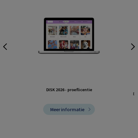
DISK 2026 - proeflicentie
Be
Meer informatie