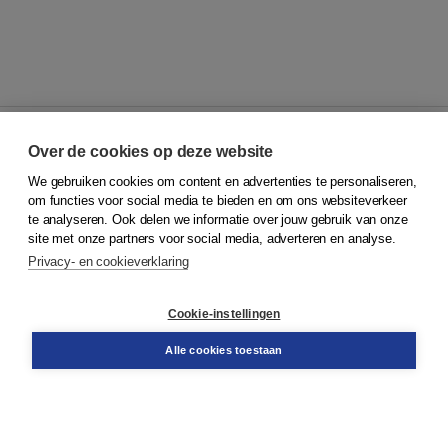
Over de cookies op deze website
We gebruiken cookies om content en advertenties te personaliseren,
© 2026
Koninklijke Boom uitgevers
om functies voor social media te bieden en om ons websiteverkeer
te analyseren. Ook delen we informatie over jouw gebruik van onze
Klantenservice
site met onze partners voor social media, adverteren en analyse.
Service & informatie
Privacy- en cookieverklaring
Contact
Retourneren
Docentenservice
Cookie-instellingen
Snel bestellen
Teamviewer
Alle cookies toestaan
Boom voor jou
Voor de boekhandel
Voor de pers