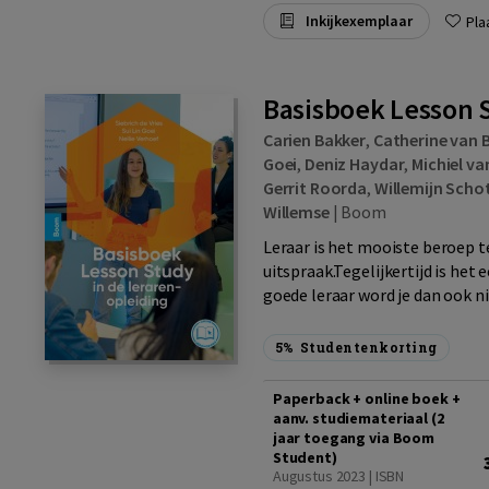
Inkijkexemplaar
Pla
Basisboek Lesson S
Carien Bakker
,
Catherine van 
Goei
,
Deniz Haydar
,
Michiel v
Gerrit Roorda
,
Willemijn Scho
Willemse
|
Boom
Leraar is het mooiste beroep t
uitspraak.Tegelijkertijd is he
goede leraar word je dan ook ni
5%
Studentenkorting
Paperback + online boek +
aanv. studiemateriaal (2
jaar toegang via Boom
Student)
Augustus 2023 | ISBN