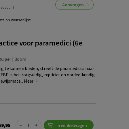
Aanvragen
saccount
ats op wensenlijst
ctice voor paramedici (6e
Kuiper
|
Boom
 te kunnen bieden, streeft de paramedicus naar
 EBP is het zorgvuldig, expliciet en oordeelkundig
bewijsmate...
Meer
Quantity
59,95
−
+
In winkelwagen