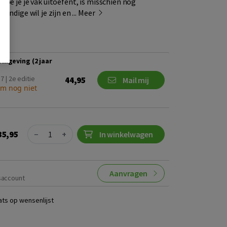
hóé je je vak uitoefent, is misschien nog
undige wil je zijn en ...
Meer
omgeving (2 jaar
 | 2e editie
44,95
Mail mij
um nog niet
Quantity
35,95
−
+
In winkelwagen
Aanvragen
saccount
ats op wensenlijst