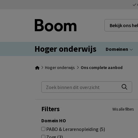
Bekijk ons h
Hoger onderwijs
Domeinen
Hoger onderwijs
Ons complete aanbod
Zoek binnen dit overzicht
Filters
Wis alle filters
Domein HO
PABO & Lerarenopleiding (5)
Zorg (3)