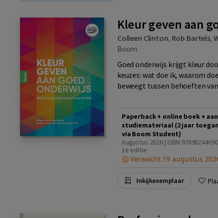
Kleur geven aan g
Colleen Clinton
,
Rob Bartels
,
W
Boom
Goed onderwijs krijgt kleur doo
keuzes: wat doe ik, waarom doe ik
beweegt tussen behoeften van 
Paperback + online boek + aan
studiemateriaal (2 jaar toega
via Boom Student)
Augustus 2026 | ISBN 97890244690
1e editie
Verwacht 19 augustus 202
Inkijkexemplaar
Pla