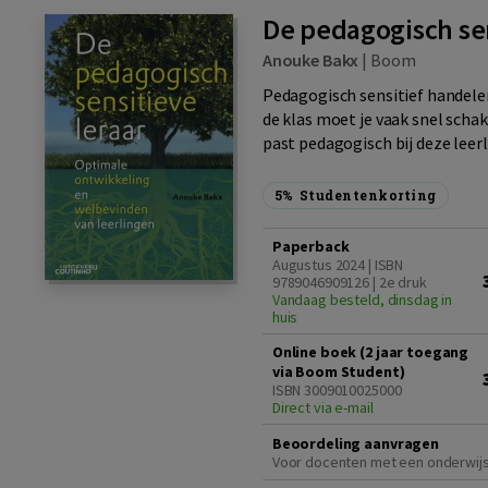
De pedagogisch sen
Anouke Bakx
|
Boom
Pedagogisch sensitief handelen
de klas moet je vaak snel schak
past pedagogisch bij deze leerli
5%
Studentenkorting
Paperback
Augustus 2024 | ISBN
9789046909126 | 2e druk
Vandaag besteld, dinsdag in
huis
Online boek (2 jaar toegang
via Boom Student)
ISBN 3009010025000
Direct via e-mail
Beoordeling aanvragen
Voor docenten met een onderwij