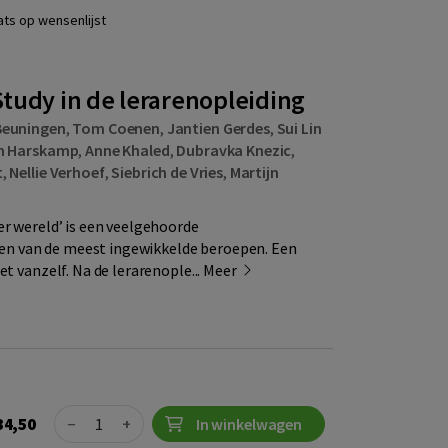
ats op wensenlijst
tudy in de lerarenopleiding
Beuningen
,
Tom Coenen
,
Jantien Gerdes
,
Sui Lin
an Harskamp
,
Anne Khaled
,
Dubravka Knezic
,
t
,
Nellie Verhoef
,
Siebrich de Vries
,
Martijn
er wereld’ is een veelgehoorde
t een van de meest ingewikkelde beroepen. Een
et vanzelf. Na de lerarenople...
Meer
Quantity
34,50
−
+
In winkelwagen