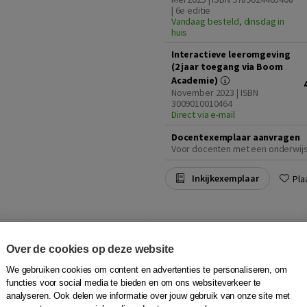
| 6e editie
Vandaag besteld, dinsdag in
huis
Interactieve leeromgeving
(2 jaar toegang via Boom
Academie)
November 2023 | ISBN
3009010010464
Direct via e-mail
Docentexemplaar aanvragen
Voor docenten met een onderwij
Inkijkexemplaar
Pla
Persoonlijke en pr
verpleegkundige (2
Over de cookies op deze website
We gebruiken cookies om content en advertenties te personaliseren, om
Greetje Hingstman
|
Boom
functies voor social media te bieden en om ons websiteverkeer te
Als (aankomend) verpleegkundig
analyseren. Ook delen we informatie over jouw gebruik van onze site met