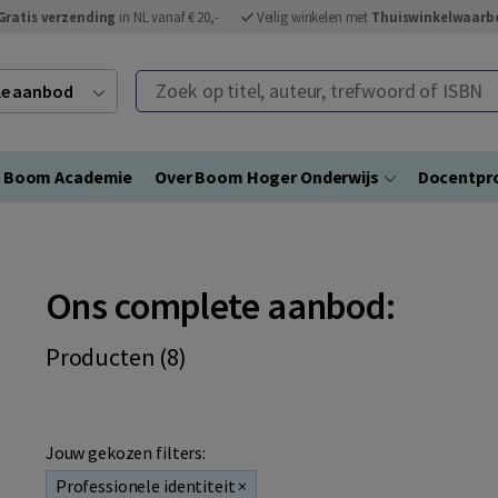
Gratis verzending
in NL vanaf € 20,-
Veilig winkelen met
Thuiswinkelwaarb
Zoek op titel, auteur, trefwoord of ISBN
ele aanbod
Boom Academie
Over Boom Hoger Onderwijs
Docentpro
Ons complete aanbod:
Producten (8)
Jouw gekozen filters:
Professionele identiteit
×