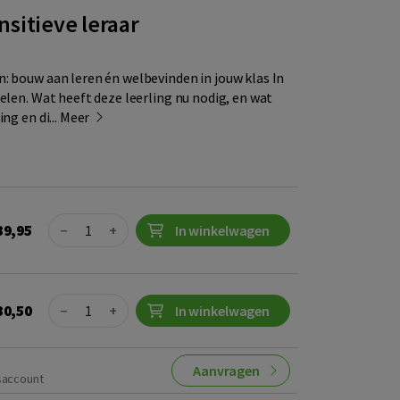
sitieve leraar
: bouw aan leren én welbevinden in jouw klas In
elen. Wat heeft deze leerling nu nodig, en wat
ng en di...
Meer
Quantity
39,95
−
+
In winkelwagen
Quantity
30,50
−
+
In winkelwagen
Aanvragen
saccount