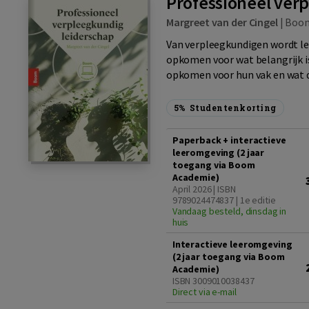
Professioneel ver
Margreet van der Cingel
|
Boo
Van verpleegkundigen wordt lei
opkomen voor wat belangrijk is
opkomen voor hun vak en wat da
5%
Studentenkorting
Paperback + interactieve
leeromgeving (2 jaar
toegang via Boom
Academie)
April 2026 | ISBN
9789024474837 | 1e editie
Vandaag besteld, dinsdag in
huis
Interactieve leeromgeving
(2 jaar toegang via Boom
Academie)
ISBN 3009010038437
Direct via e-mail