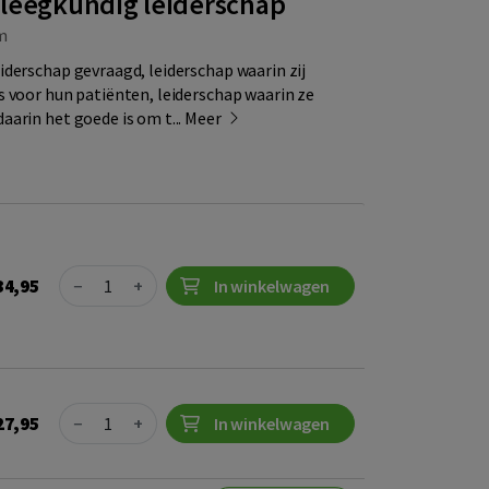
pleegkundig leiderschap
m
derschap gevraagd, leiderschap waarin zij
 voor hun patiënten, leiderschap waarin ze
arin het goede is om t...
Meer
Quantity
34,95
−
+
In winkelwagen
Quantity
27,95
−
+
In winkelwagen