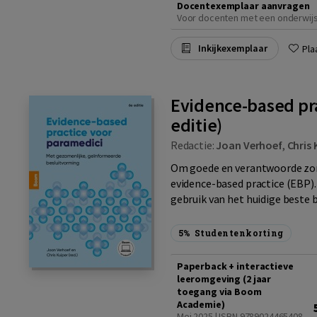
Docentexemplaar aanvragen
Voor docenten met een onderwij
Inkijkexemplaar
Pla
Evidence-based pra
editie)
Redactie:
Joan Verhoef
,
Chris 
Om goede en verantwoorde zorg
evidence-based practice (EBP).
gebruik van het huidige beste 
5%
Studentenkorting
Paperback + interactieve
leeromgeving (2 jaar
toegang via Boom
Academie)
Mei 2025 | ISBN 9789024465408