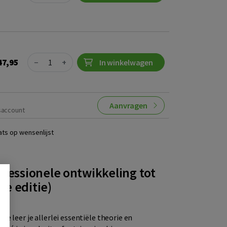
Quantity
47,95
−
+
In winkelwagen
Aanvragen
saccount
ats op wensenlijst
ofessionele ontwikkeling tot
e editie)
e leer je allerlei essentiële theorie en