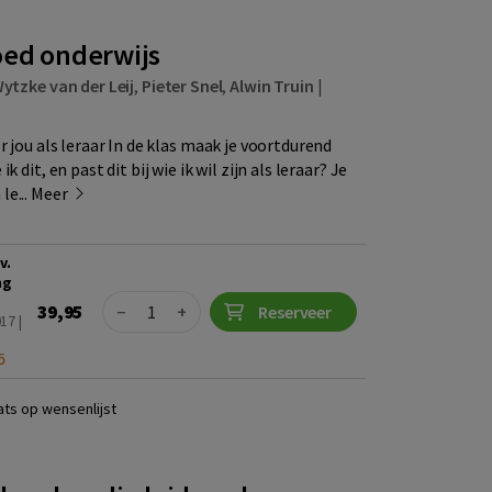
oed onderwijs
ytzke van der Leij
,
Pieter Snel
,
Alwin Truin
|
r jou als leraar In de klas maak je voortdurend
 dit, en past dit bij wie ik wil zijn als leraar? Je
le...
Meer
v.
ng
Quantity
39,95
−
+
Reserveer
17 |
6
ats op wensenlijst