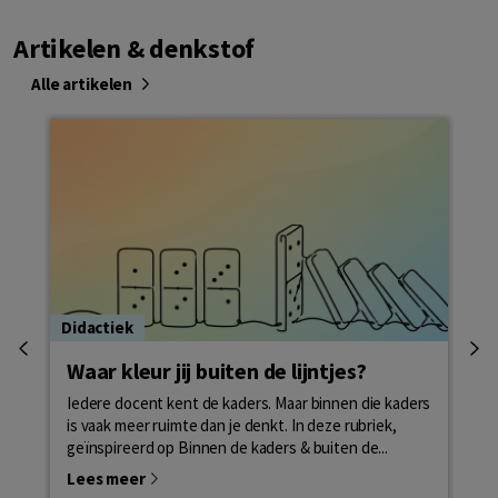
Artikelen & denkstof
Alle artikelen
Didactiek
Doc
Waar kleur jij buiten de lijntjes?
Wa
Iedere docent kent de kaders. Maar binnen die kaders
Wat
is vaak meer ruimte dan je denkt. In deze rubriek,
ga 
geïnspireerd op Binnen de kaders & buiten de...
Het
Lees meer
Le