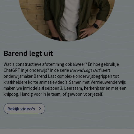
Barend legt uit
Wat is constructieve afstemming ook alweer? En hoe gebruik je
ChatGPT in je onderwijs? In de serie
Barend Legt Uit
fileert
onderwijsmaker Barend Last complexe onderwijsbegrippen tot
kraakheldere korte animatievideo’s. Samen met Vernieuwenderwijs
maken we inmiddels al seizoen 3. Leerzaam, herkenbaar én met een
knipoog. Handig voor in je team, of gewoon voor jezelf.
Bekijk video's