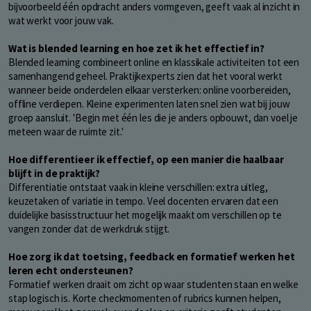
bijvoorbeeld één opdracht anders vormgeven, geeft vaak al inzicht in
wat werkt voor jouw vak.
Wat is blended learning en hoe zet ik het effectief in?
Blended learning combineert online en klassikale activiteiten tot een
samenhangend geheel. Praktijkexperts zien dat het vooral werkt
wanneer beide onderdelen elkaar versterken: online voorbereiden,
offline verdiepen. Kleine experimenten laten snel zien wat bij jouw
groep aansluit. 'Begin met één les die je anders opbouwt, dan voel je
meteen waar de ruimte zit.'
Hoe differentieer ik effectief, op een manier die haalbaar
blijft in de praktijk?
Differentiatie ontstaat vaak in kleine verschillen: extra uitleg,
keuzetaken of variatie in tempo. Veel docenten ervaren dat een
duidelijke basisstructuur het mogelijk maakt om verschillen op te
vangen zonder dat de werkdruk stijgt.
Hoe zorg ik dat toetsing, feedback en formatief werken het
leren echt ondersteunen?
Formatief werken draait om zicht op waar studenten staan en welke
stap logisch is. Korte checkmomenten of rubrics kunnen helpen,