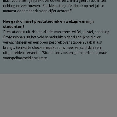
maar vooral het gesprek over doelen en criteria geeft studenten
richting en vertrouwen. 'Een klein stukje feedback op het juiste
moment doet meer dan een cijfer achteraf.'
Hoe ga ik om met prestatiedruk en welzijn van mijn
studenten?
Prestatiedruk uit zich op allerlei manieren: twijfel, uitstel, spanning.
Professionals uit het veld benadrukken dat duidelijkheid over
verwachtingen en een open gesprek over stappen vaak al rust
brengt. Een korte check-in maakt soms meer verschil dan een
uitgebreide interventie. 'Studenten zoeken geen perfectie, maar
voorspelbaarheid en ruimte.'