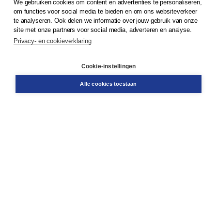
We gebruiken cookies om content en advertenties te personaliseren,
© 2026
Koninklijke Boom uitgevers
om functies voor social media te bieden en om ons websiteverkeer
te analyseren. Ook delen we informatie over jouw gebruik van onze
Klantenservice
site met onze partners voor social media, adverteren en analyse.
Service & informatie
Privacy- en cookieverklaring
Contact
Retourneren
Docentenservice
Cookie-instellingen
Snel bestellen
Teamviewer
Alle cookies toestaan
Boom voor jou
Voor de boekhandel
Voor de pers
Publiceren bij Boom
Werken bij Boom & Vacatures
Over Boom
Wat ons drijft
Onze historie
Onze auteurs
Onze organisatie
Duurzaam ondernemen