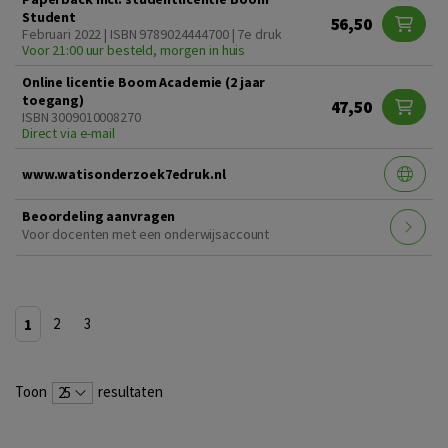
Student
56,50
Februari 2022 | ISBN 9789024444700 | 7e druk
Voor 21:00 uur besteld, morgen in huis
Online licentie Boom Academie (2 jaar
toegang)
47,50
ISBN 3009010008270
Direct via e-mail
www.watisonderzoek7edruk.nl
Beoordeling aanvragen
Voor docenten met een onderwijsaccount
1
2
3
Toon
resultaten
25