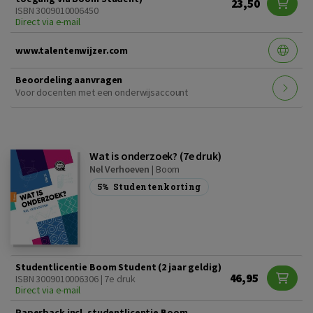
23,50
ISBN 3009010006450
Direct via e-mail
www.talentenwijzer.com
Beoordeling aanvragen
Voor docenten met een onderwijsaccount
Wat is onderzoek? (7e druk)
Nel Verhoeven
|
Boom
5%
Studentenkorting
Studentlicentie Boom Student (2 jaar geldig)
46,95
ISBN 3009010006306 | 7e druk
Direct via e-mail
Paperback incl. studentlicentie Boom