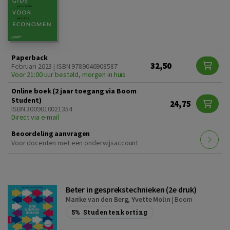
Paperback
32,50
Februari 2023 | ISBN 9789046908587
Voor 21:00 uur besteld, morgen in huis
Online boek (2 jaar toegang via Boom
Student)
24,75
ISBN 3009010021354
Direct via e-mail
Beoordeling aanvragen
Voor docenten met een onderwijsaccount
Beter in gesprekstechnieken (2e druk)
Marike van den Berg
,
Yvette Molin
|
Boom
5%
Studentenkorting