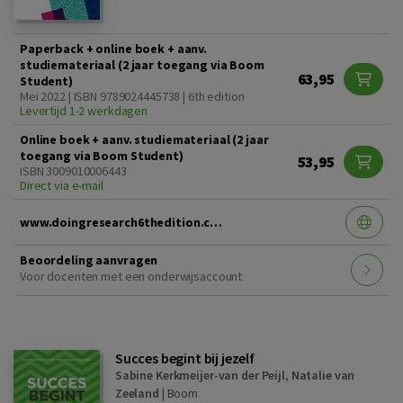
Paperback + online boek + aanv.
studiemateriaal (2 jaar toegang via Boom
63,95
Student)
Mei 2022 | ISBN 9789024445738 | 6th edition
Levertijd 1-2 werkdagen
Online boek + aanv. studiemateriaal (2 jaar
toegang via Boom Student)
53,95
ISBN 3009010006443
Direct via e-mail
www.doingresearch6thedition.com
Beoordeling aanvragen
Voor docenten met een onderwijsaccount
Succes begint bij jezelf
Sabine Kerkmeijer-van der Peijl
,
Natalie van
Zeeland
|
Boom