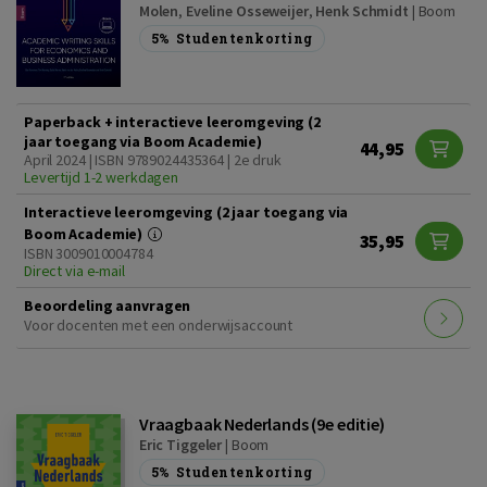
Molen
,
Eveline Osseweijer
,
Henk Schmidt
|
Boom
5%
Studentenkorting
Paperback + interactieve leeromgeving (2
jaar toegang via Boom Academie)
44,95
April 2024 | ISBN 9789024435364 | 2e druk
Levertijd 1-2 werkdagen
Interactieve leeromgeving (2 jaar toegang via
Boom Academie)
35,95
ISBN 3009010004784
Direct via e-mail
Beoordeling aanvragen
Voor docenten met een onderwijsaccount
Vraagbaak Nederlands (9e editie)
Eric Tiggeler
|
Boom
5%
Studentenkorting