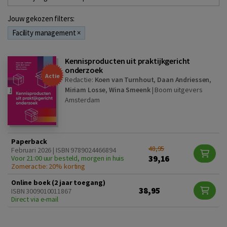
Jouw gekozen filters:
Facility management
×
Kennisproducten uit praktijkgericht
onderzoek
Actie
Redactie:
Koen van Turnhout
,
Daan Andriessen
,
Miriam Losse
,
Wina Smeenk
|
Boom uitgevers
Amsterdam
Paperback
48,95
Februari 2026 | ISBN 9789024466894
39,16
Voor 21:00 uur besteld, morgen in huis
Zomeractie: 20% korting
Online boek (2 jaar toegang)
38,95
ISBN 3009010011867
Direct via e-mail