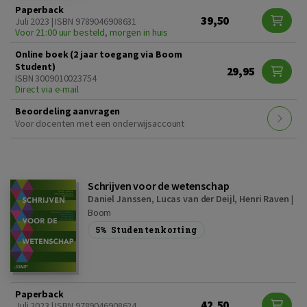
Paperback
39,50
Juli 2023 | ISBN 9789046908631
Voor 21:00 uur besteld, morgen in huis
Online boek (2 jaar toegang via Boom
Student)
29,95
ISBN 3009010023754
Direct via e-mail
Beoordeling aanvragen
Voor docenten met een onderwijsaccount
Schrijven voor de wetenschap
Daniel Janssen
,
Lucas van der Deijl
,
Henri Raven
|
Boom
5%
Studentenkorting
Paperback
42,50
Juli 2023 | ISBN 9789046908624