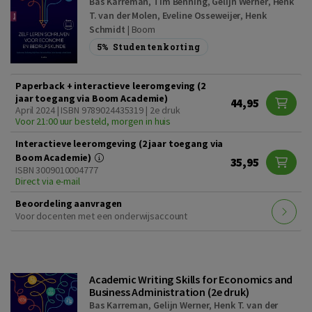
Bas Karreman
,
Tim Benning
,
Gelijn Werner
,
Henk
T. van der Molen
,
Eveline Osseweijer
,
Henk
Schmidt
|
Boom
5%
Studentenkorting
Paperback + interactieve leeromgeving (2
jaar toegang via Boom Academie)
44,95
April 2024 | ISBN 9789024435319 | 2e druk
Voor 21:00 uur besteld, morgen in huis
Interactieve leeromgeving (2 jaar toegang via
Boom Academie)
35,95
ISBN 3009010004777
Direct via e-mail
Beoordeling aanvragen
Voor docenten met een onderwijsaccount
Academic Writing Skills for Economics and
Business Administration (2e druk)
Bas Karreman
,
Gelijn Werner
,
Henk T. van der