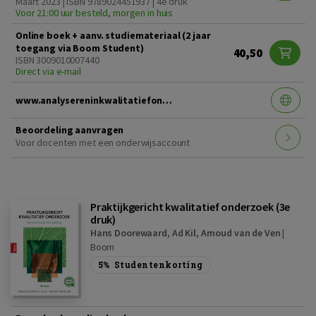
Maart 2023 | ISBN 9789024451937 | 4e druk
Voor 21:00 uur besteld, morgen in huis
Online boek + aanv. studiemateriaal (2 jaar
toegang via Boom Student)
40,50
ISBN 3009010007440
Direct via e-mail
www.analysereninkwalitatiefonderzoek4edruk.nl
Beoordeling aanvragen
Voor docenten met een onderwijsaccount
Praktijkgericht kwalitatief onderzoek (3e
druk)
Hans Doorewaard
,
Ad Kil
,
Arnoud van de Ven
|
Boom
5%
Studentenkorting