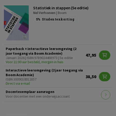
Statistiek in stappen (5e editie)
Nel Verhoeven
|
Boom
5%
Studentenkorting
Paperback + interactieve leeromgeving (2
jaar toegang via Boom Academie)
47,95
Januari 2026 | ISBN 9789024468973 | 5e editie
Voor 21:00 uur besteld, morgen in huis
Interactieve leeromgeving (2 jaar toegang via
Boom Academie)
38,50
ISBN 3009010012857
Direct via e-mail
Docentexemplaar aanvragen
Voor docenten met een onderwijsaccount