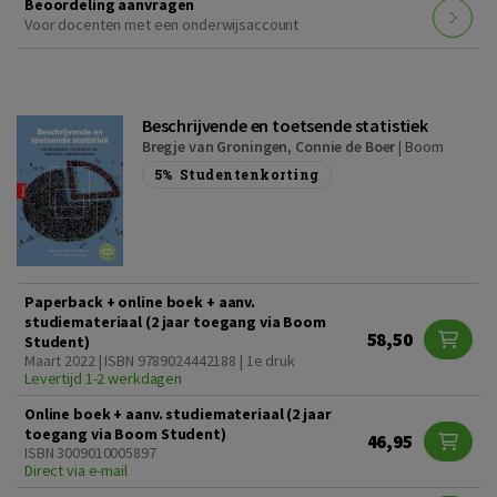
Beoordeling aanvragen
Voor docenten met een onderwijsaccount
Beschrijvende en toetsende statistiek
Bregje van Groningen
,
Connie de Boer
|
Boom
5%
Studentenkorting
Paperback + online boek + aanv.
studiemateriaal (2 jaar toegang via Boom
58,50
Student)
Maart 2022 | ISBN 9789024442188 | 1e druk
Levertijd 1-2 werkdagen
Online boek + aanv. studiemateriaal (2 jaar
toegang via Boom Student)
46,95
ISBN 3009010005897
Direct via e-mail