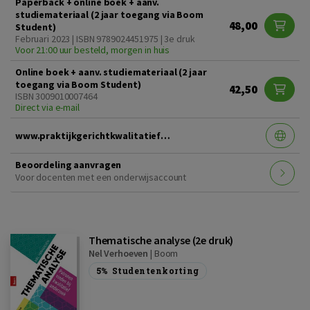
Paperback + online boek + aanv.
studiemateriaal (2 jaar toegang via Boom
48,00
Student)
Februari 2023 | ISBN 9789024451975 | 3e druk
Voor 21:00 uur besteld, morgen in huis
Online boek + aanv. studiemateriaal (2 jaar
toegang via Boom Student)
42,50
ISBN 3009010007464
Direct via e-mail
www.praktijkgerichtkwalitatiefonderzoek3edruk.nl
Beoordeling aanvragen
Voor docenten met een onderwijsaccount
Thematische analyse (2e druk)
Nel Verhoeven
|
Boom
5%
Studentenkorting