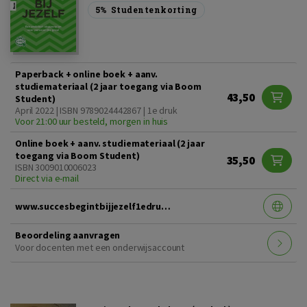
5%
Studentenkorting
Paperback + online boek + aanv.
studiemateriaal (2 jaar toegang via Boom
43,50
Student)
April 2022 | ISBN 9789024442867 | 1e druk
Voor 21:00 uur besteld, morgen in huis
Online boek + aanv. studiemateriaal (2 jaar
toegang via Boom Student)
35,50
ISBN 3009010006023
Direct via e-mail
www.succesbegintbijjezelf1edruk.nl
Beoordeling aanvragen
Voor docenten met een onderwijsaccount