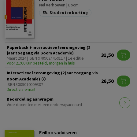
Nel Verhoeven
|
Boom
5%
Studentenkorting
Paperback + interactieve leeromgeving (2
jaar toegang via Boom Academie)
31,50
Maart 2024 | ISBN 9789024459117 | 1e editie
Voor 21:00 uur besteld, morgen in huis
Interactieve leeromgeving (2 jaar toegang via
Boom Academie)
26,50
ISBN 3009010009307
Direct via e-mail
Beoordeling aanvragen
Voor docenten met een onderwijsaccount
Feilloos adviseren