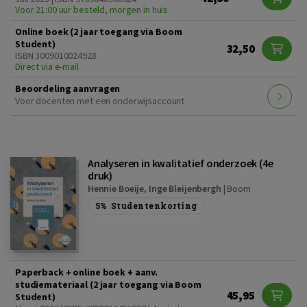
Voor 21:00 uur besteld, morgen in huis
Online boek (2 jaar toegang via Boom
Student)
32,50
ISBN 3009010024928
Direct via e-mail
Beoordeling aanvragen
Voor docenten met een onderwijsaccount
Analyseren in kwalitatief onderzoek (4e
druk)
Hennie Boeije
,
Inge Bleijenbergh
|
Boom
5%
Studentenkorting
Paperback + online boek + aanv.
studiemateriaal (2 jaar toegang via Boom
45,95
Student)