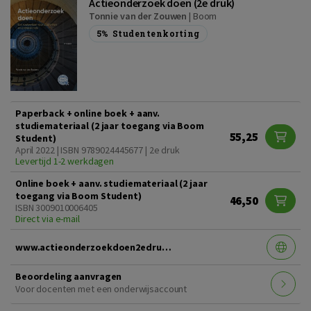
Actieonderzoek doen (2e druk)
Tonnie van der Zouwen
|
Boom
5%
Studentenkorting
Paperback + online boek + aanv.
studiemateriaal (2 jaar toegang via Boom
55,25
Student)
April 2022 | ISBN 9789024445677 | 2e druk
Levertijd 1-2 werkdagen
Online boek + aanv. studiemateriaal (2 jaar
toegang via Boom Student)
46,50
ISBN 3009010006405
Direct via e-mail
www.actieonderzoekdoen2edruk.nl
Beoordeling aanvragen
Voor docenten met een onderwijsaccount