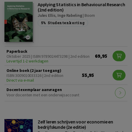
Applying Statistics in Behavioural Research
(2nd edition)
Jules Ellis
,
Inge Rabeling
|
Boom
5%
Studentenkorting
Paperback
69,95
Oktober 2025 | ISBN 9789024473298 | 2nd edition
Levertijd 1-2 werkdagen
Online boek (2 jaar toegang)
55,95
ISBN 3009010033326 | 2nd edition
Direct via e-mail
Docentexemplaar aanvragen
Voor docenten met een onderwijsaccount
Zelf leren schrijven voor economie en
bedrijfskunde (2e editie)