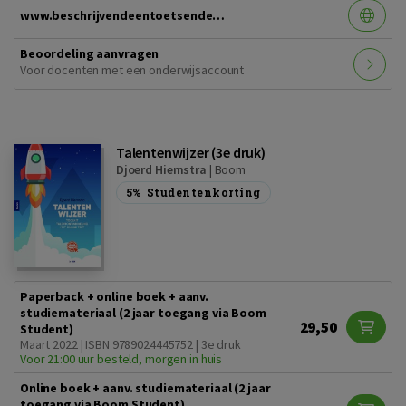
www.beschrijvendeentoetsendestatistiek.nl
Beoordeling aanvragen
Voor docenten met een onderwijsaccount
Talentenwijzer (3e druk)
Djoerd Hiemstra
|
Boom
5%
Studentenkorting
Paperback + online boek + aanv.
studiemateriaal (2 jaar toegang via Boom
29,50
Student)
Maart 2022 | ISBN 9789024445752 | 3e druk
Voor 21:00 uur besteld, morgen in huis
Online boek + aanv. studiemateriaal (2 jaar
toegang via Boom Student)