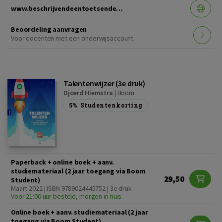
www.beschrijvendeentoetsendestatistiek.nl
Beoordeling aanvragen
Voor docenten met een onderwijsaccount
Talentenwijzer (3e druk)
Djoerd Hiemstra
|
Boom
5%
Studentenkorting
Paperback + online boek + aanv.
studiemateriaal (2 jaar toegang via Boom
29,50
Student)
Maart 2022 | ISBN 9789024445752 | 3e druk
Voor 21:00 uur besteld, morgen in huis
Online boek + aanv. studiemateriaal (2 jaar
toegang via Boom Student)