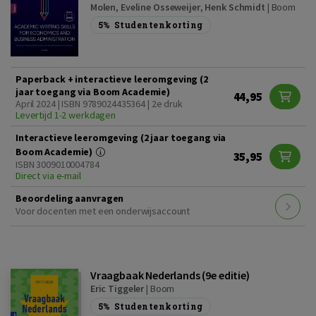
Molen
,
Eveline Osseweijer
,
Henk Schmidt
|
Boom
5%
Studentenkorting
Paperback + interactieve leeromgeving (2
jaar toegang via Boom Academie)
44,95
April 2024 | ISBN 9789024435364 | 2e druk
Levertijd 1-2 werkdagen
Interactieve leeromgeving (2 jaar toegang via
Boom Academie)
35,95
ISBN 3009010004784
Direct via e-mail
Beoordeling aanvragen
Voor docenten met een onderwijsaccount
Vraagbaak Nederlands (9e editie)
Eric Tiggeler
|
Boom
5%
Studentenkorting