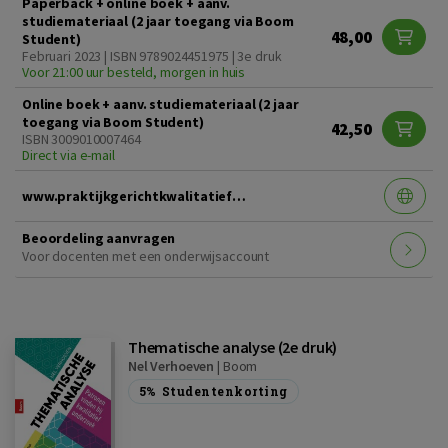
Paperback + online boek + aanv.
studiemateriaal (2 jaar toegang via Boom
48,00
Student)
Februari 2023 | ISBN 9789024451975 | 3e druk
Voor 21:00 uur besteld, morgen in huis
Online boek + aanv. studiemateriaal (2 jaar
toegang via Boom Student)
42,50
ISBN 3009010007464
Direct via e-mail
www.praktijkgerichtkwalitatiefonderzoek3edruk.nl
Beoordeling aanvragen
Voor docenten met een onderwijsaccount
Thematische analyse (2e druk)
Nel Verhoeven
|
Boom
5%
Studentenkorting