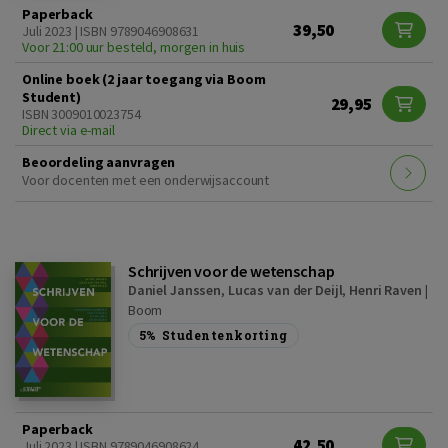
Paperback
39,50
Juli 2023 | ISBN 9789046908631
Voor 21:00 uur besteld, morgen in huis
Online boek (2 jaar toegang via Boom
Student)
29,95
ISBN 3009010023754
Direct via e-mail
Beoordeling aanvragen
Voor docenten met een onderwijsaccount
Schrijven voor de wetenschap
Daniel Janssen
,
Lucas van der Deijl
,
Henri Raven
|
Boom
5%
Studentenkorting
Paperback
42,50
Juli 2023 | ISBN 9789046908624