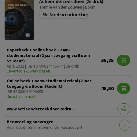
Actieonderzoek doen (2e druk)
Tonnie van der Zouwen
|
Boom
5%
Studentenkorting
Paperback + online boek + aanv.
studiemateriaal (2 jaar toegang via Boom
55,25
Student)
April 2022 | ISBN 9789024445677 | 2e druk
Levertijd 1-2 werkdagen
Online boek + aanv. studiemateriaal (2 jaar
toegang via Boom Student)
46,50
ISBN 3009010006405
Direct via e-mail
www.actieonderzoekdoen2edruk.nl
Beoordeling aanvragen
Voor docenten met een onderwijsaccount