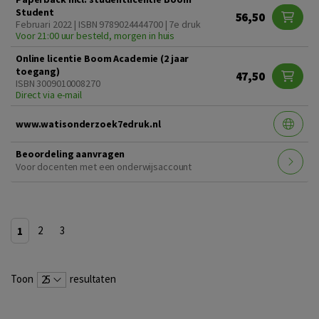
Student
56,50
Februari 2022 | ISBN 9789024444700 | 7e druk
Voor 21:00 uur besteld, morgen in huis
Online licentie Boom Academie (2 jaar
toegang)
47,50
ISBN 3009010008270
Direct via e-mail
www.watisonderzoek7edruk.nl
Beoordeling aanvragen
Voor docenten met een onderwijsaccount
1
2
3
Toon
resultaten
25