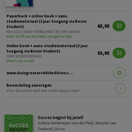
Paperback + online boek + aanv.
studiemateriaal (2 jaar toegang via Boom
63,95
Student)
Mei 2022 | ISBN 9789024445738 | 6th edition
Voor 21:00 uur besteld, morgen in huis
Online boek + aanv. studiemateriaal (2 jaar
toegang via Boom Student)
53,95
ISBN 3009010006443
Direct via e-mail
www.doingresearch6thedition.com
Beoordeling aanvragen
Voor docenten met een onderwijsaccount
Succes begint bij jezelf
Sabine Kerkmeijer-van der Peijl
,
Natalie van
Zeeland
|
Boom