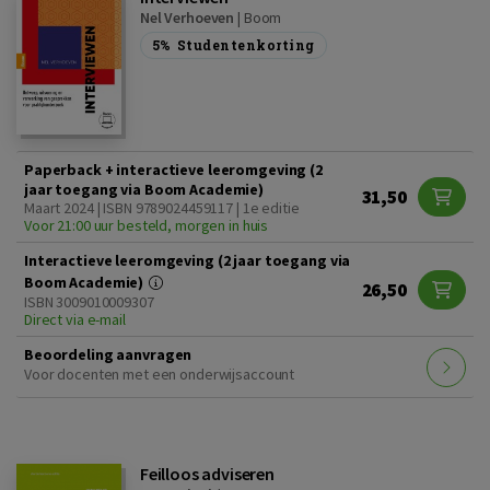
Nel Verhoeven
|
Boom
5%
Studentenkorting
Paperback + interactieve leeromgeving (2
jaar toegang via Boom Academie)
31,50
Maart 2024 | ISBN 9789024459117 | 1e editie
Voor 21:00 uur besteld, morgen in huis
Interactieve leeromgeving (2 jaar toegang via
Boom Academie)
26,50
ISBN 3009010009307
Direct via e-mail
Beoordeling aanvragen
Voor docenten met een onderwijsaccount
Feilloos adviseren