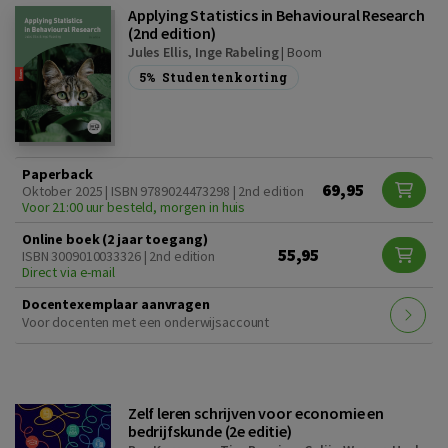
Applying Statistics in Behavioural Research
(2nd edition)
Jules Ellis
,
Inge Rabeling
|
Boom
5%
Studentenkorting
Paperback
69,95
Oktober 2025 | ISBN 9789024473298 | 2nd edition
Voor 21:00 uur besteld, morgen in huis
Online boek (2 jaar toegang)
55,95
ISBN 3009010033326 | 2nd edition
Direct via e-mail
Docentexemplaar aanvragen
Voor docenten met een onderwijsaccount
Zelf leren schrijven voor economie en
bedrijfskunde (2e editie)