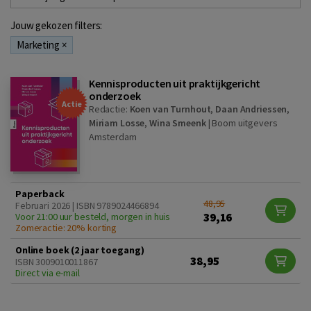
Jouw gekozen filters:
Marketing
×
Kennisproducten uit praktijkgericht
onderzoek
Actie
Redactie:
Koen van Turnhout
,
Daan Andriessen
,
Miriam Losse
,
Wina Smeenk
|
Boom uitgevers
Amsterdam
Paperback
48,95
Februari 2026 | ISBN 9789024466894
39,16
Voor 21:00 uur besteld, morgen in huis
Zomeractie: 20% korting
Online boek (2 jaar toegang)
38,95
ISBN 3009010011867
Direct via e-mail