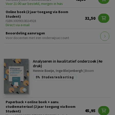
Voor 21:00 uur besteld, morgen in huis
Online boek (2 jaar toegang via Boom
Student)
32,50
ISBN 3009010024928
Direct via e-mail
Beoordeling aanvragen
Voor docenten met een onderwijsaccount
Analyseren in kwalitatief onderzoek (4e
druk)
Hennie Boeije
,
Inge Bleijenbergh
|
Boom
5%
Studentenkorting
Paperback + online boek + aanv.
studiemateriaal (2 jaar toegang via Boom
45,95
Student)