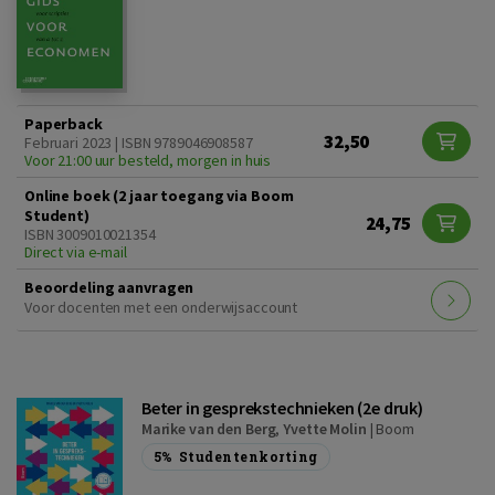
Paperback
32,50
Februari 2023 | ISBN 9789046908587
Voor 21:00 uur besteld, morgen in huis
Online boek (2 jaar toegang via Boom
Student)
24,75
ISBN 3009010021354
Direct via e-mail
Beoordeling aanvragen
Voor docenten met een onderwijsaccount
Beter in gesprekstechnieken (2e druk)
Marike van den Berg
,
Yvette Molin
|
Boom
5%
Studentenkorting