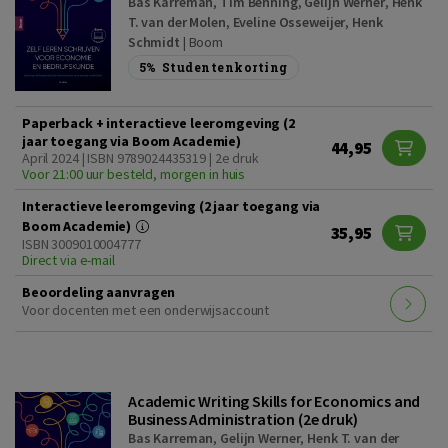
Bas Karreman
,
Tim Benning
,
Gelijn Werner
,
Henk
T. van der Molen
,
Eveline Osseweijer
,
Henk
Schmidt
|
Boom
5%
Studentenkorting
Paperback + interactieve leeromgeving (2
jaar toegang via Boom Academie)
44,95
April 2024 | ISBN 9789024435319 | 2e druk
Voor 21:00 uur besteld, morgen in huis
Interactieve leeromgeving (2 jaar toegang via
Boom Academie)
35,95
ISBN 3009010004777
Direct via e-mail
Beoordeling aanvragen
Voor docenten met een onderwijsaccount
Academic Writing Skills for Economics and
Business Administration (2e druk)
Bas Karreman
,
Gelijn Werner
,
Henk T. van der