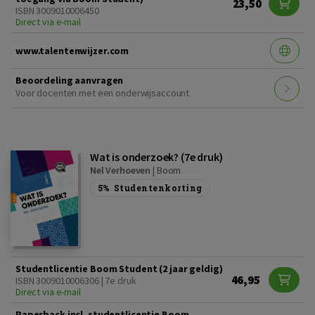
23,50
ISBN 3009010006450
Direct via e-mail
www.talentenwijzer.com
Beoordeling aanvragen
Voor docenten met een onderwijsaccount
Wat is onderzoek? (7e druk)
Nel Verhoeven
|
Boom
5%
Studentenkorting
Studentlicentie Boom Student (2 jaar geldig)
46,95
ISBN 3009010006306 | 7e druk
Direct via e-mail
Paperback incl. studentlicentie Boom