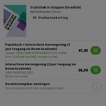
Statistiek in stappen (5e editie)
Nel Verhoeven
|
Boom
5%
Studentenkorting
Paperback + interactieve leeromgeving (2
jaar toegang via Boom Academie)
47,95
Januari 2026 | ISBN 9789024468973 | 5e editie
Voor 21:00 uur besteld, morgen in huis
Interactieve leeromgeving (2 jaar toegang via
Boom Academie)
38,50
ISBN 3009010012857
Direct via e-mail
Docentexemplaar aanvragen
Voor docenten met een onderwijsaccount