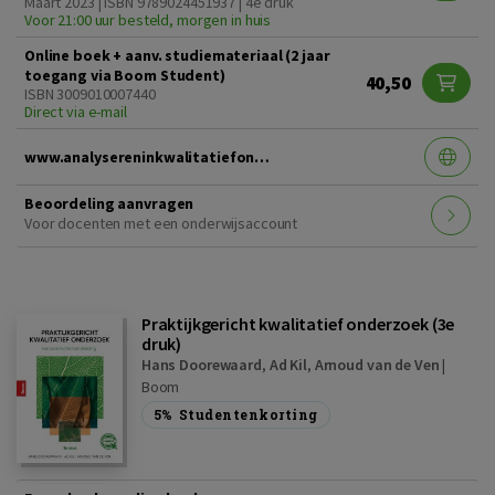
Maart 2023 | ISBN 9789024451937 | 4e druk
Voor 21:00 uur besteld, morgen in huis
Online boek + aanv. studiemateriaal (2 jaar
toegang via Boom Student)
40,50
ISBN 3009010007440
Direct via e-mail
www.analysereninkwalitatiefonderzoek4edruk.nl
Beoordeling aanvragen
Voor docenten met een onderwijsaccount
Praktijkgericht kwalitatief onderzoek (3e
druk)
Hans Doorewaard
,
Ad Kil
,
Arnoud van de Ven
|
Boom
5%
Studentenkorting