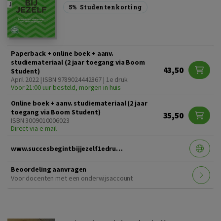
5%
Studentenkorting
Paperback + online boek + aanv.
studiemateriaal (2 jaar toegang via Boom
43,50
Student)
April 2022 | ISBN 9789024442867 | 1e druk
Voor 21:00 uur besteld, morgen in huis
Online boek + aanv. studiemateriaal (2 jaar
toegang via Boom Student)
35,50
ISBN 3009010006023
Direct via e-mail
www.succesbegintbijjezelf1edruk.nl
Beoordeling aanvragen
Voor docenten met een onderwijsaccount