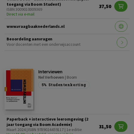
toegang via Boom Student)
37,50
ISBN 3009010009369
Direct via e-mail
www.vraagbaaknederlands.nl
Beoordeling aanvragen
Voor docenten met een onderwijsaccount
Interviewen
Nel Verhoeven
|
Boom
5%
Studentenkorting
Paperback + interactieve leeromgeving (2
jaar toegang via Boom Academie)
31,50
Maart 2024 | ISBN 9789024459117 | 1e editie