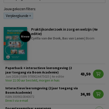
Jouw gekozen filters:
Verpleegkunde
×
Praktijkonderzoek in zorg en welzijn (4e
editie)
Nieuw
Cyrilla van der Donk
,
Bas van Lanen
|
Boom
Paperback + interactieve leeromgeving (2
jaar toegang via Boom Academie)
43,50
Juni 2026 | ISBN 9789024475025 | 4e editie
Voor 21:00 uur besteld, morgen in huis
Interactieve leeromgeving (2 jaar toegang via
Boom Academie)
34,95
ISBN 3009010040072
Direct via e-mail
Docentexemplaar aanvragen