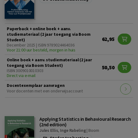
Paperback + online boek + aanv.
studiemateriaal (2 jaar toegang via Boom
62,95
Student)
December 2025 | ISBN 9789024464036
Voor 21:00 uur besteld, morgen in huis
Online boek + aanv. studiemateriaal (2 jaar
toegang via Boom Student)
50,50
ISBN 3009010010303
Direct via e-mail
Docentexemplaar aanvragen
Voor docenten met een onderwijsaccount
Applying Statistics in Behavioural Research
(2nd edition)
Jules Ellis
,
Inge Rabeling
|
Boom