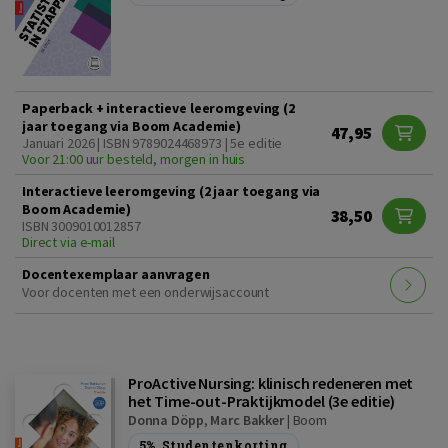
Paperback + interactieve leeromgeving (2
jaar toegang via Boom Academie)
47,95
Januari 2026 | ISBN 9789024468973 | 5e editie
Voor 21:00 uur besteld, morgen in huis
Interactieve leeromgeving (2 jaar toegang via
Boom Academie)
38,50
ISBN 3009010012857
Direct via e-mail
Docentexemplaar aanvragen
Voor docenten met een onderwijsaccount
ProActive Nursing: klinisch redeneren met
het Time-out-Praktijkmodel (3e editie)
Donna Döpp
,
Marc Bakker
|
Boom
5%
Studentenkorting