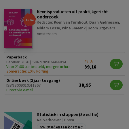
Kennisproducten uit praktijkgericht
onderzoek
Actie
Redactie:
Koen van Turnhout
,
Daan Andriessen
,
Miriam Losse
,
Wina Smeenk
|
Boom uitgevers
Amsterdam
Paperback
48,95
Februari 2026 | ISBN 9789024466894
39,16
Voor 21:00 uur besteld, morgen in huis
Zomeractie: 20% korting
Online boek (2 jaar toegang)
38,95
ISBN 3009010011867
Direct via e-mail
Statistiek in stappen (5e editie)
Nel Verhoeven
|
Boom
5%
Studentenkorting