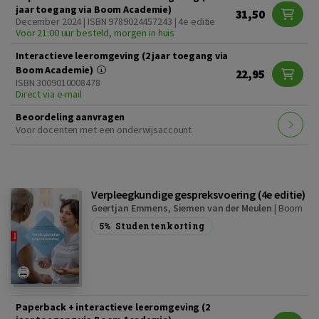
jaar toegang via Boom Academie)
31,50
December 2024 | ISBN 9789024457243 | 4e editie
Voor 21:00 uur besteld, morgen in huis
Interactieve leeromgeving (2 jaar toegang via
Boom Academie)
22,95
ISBN 3009010008478
Direct via e-mail
Beoordeling aanvragen
Voor docenten met een onderwijsaccount
Verpleegkundige gespreksvoering (4e editie)
Geertjan Emmens
,
Siemen van der Meulen
|
Boom
5%
Studentenkorting
Paperback + interactieve leeromgeving (2