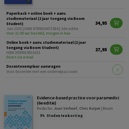
Paperback + online boek + aanv.
studiemateriaal (2 jaar toegang via Boom
34,95
Student)
Juni 2025 | ISBN 9789024471584 | 3de editie
Voor 21:00 uur besteld, morgen in huis
Online boek + aanv. studiemateriaal (2 jaar
toegang via Boom Student)
27,95
ISBN 3009010016251
Direct via e-mail
Docentexemplaar aanvragen
Voor docenten met een onderwijsaccount
Evidence-based practice voor paramedici
(6e editie)
Redactie:
Joan Verhoef
,
Chris Kuiper
|
Boom
5%
Studentenkorting