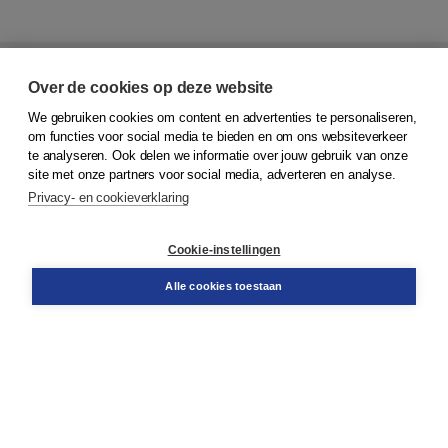
Over de cookies op deze website
We gebruiken cookies om content en advertenties te personaliseren,
om functies voor social media te bieden en om ons websiteverkeer
te analyseren. Ook delen we informatie over jouw gebruik van onze
© 2026
Koninklijke Boom uitgevers
site met onze partners voor social media, adverteren en analyse.
Privacy- en cookieverklaring
Klantenservice
Service & informatie
Contact
Cookie-instellingen
Retourneren
Docentenservice
Alle cookies toestaan
Snel bestellen
Teamviewer
Boom voor jou
Voor de boekhandel
Voor de pers
Publiceren bij Boom
Werken bij Boom & Vacatures