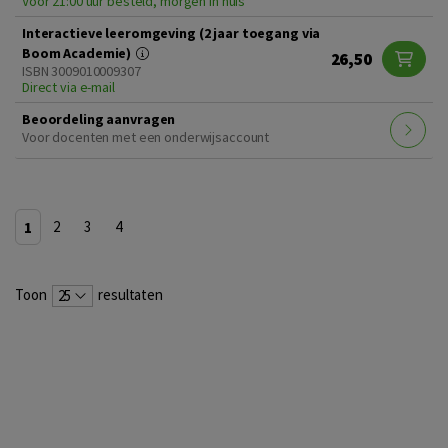
Voor 21:00 uur besteld, morgen in huis
Interactieve leeromgeving (2 jaar toegang via
Boom Academie)
26,50
ISBN 3009010009307
Direct via e-mail
Beoordeling aanvragen
Voor docenten met een onderwijsaccount
1
2
3
4
Toon
resultaten
25