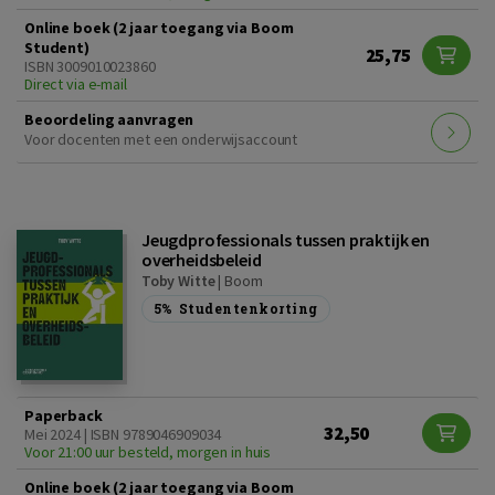
Online boek (2 jaar toegang via Boom
Student)
25,75
ISBN 3009010023860
Direct via e-mail
Beoordeling aanvragen
Voor docenten met een onderwijsaccount
Jeugdprofessionals tussen praktijk en
overheidsbeleid
Toby Witte
|
Boom
5%
Studentenkorting
Paperback
32,50
Mei 2024 | ISBN 9789046909034
Voor 21:00 uur besteld, morgen in huis
Online boek (2 jaar toegang via Boom