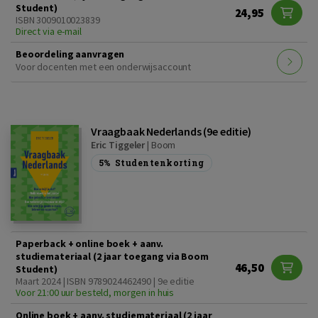
Student)
24,95
ISBN 3009010023839
Direct via e-mail
Beoordeling aanvragen
Voor docenten met een onderwijsaccount
Vraagbaak Nederlands (9e editie)
Eric Tiggeler
|
Boom
5%
Studentenkorting
Paperback + online boek + aanv.
studiemateriaal (2 jaar toegang via Boom
46,50
Student)
Maart 2024 | ISBN 9789024462490 | 9e editie
Voor 21:00 uur besteld, morgen in huis
Online boek + aanv. studiemateriaal (2 jaar