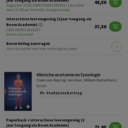
jaar toegang via Boom Academie)
44,50
Augustus 2024 | ISBN 9789024463831 | 4e editie
Voor 21:00 uur besteld, morgen in huis
Interactieve leeromgeving (2 jaar toegang via
Boom Academie)
37,50
ISBN 3009010010297
Direct via e-mail
Beoordeling aanvragen
Voor docenten met een onderwijsaccount
Klinische anatomie en fysiologie
Coen van Heycop ten Ham
,
Willem Buitenhuis
|
Boom
5%
Studentenkorting
Paperback + interactieve leeromgeving (2
jaar toegang via Boom Academie)
72,95