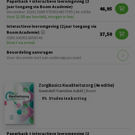
Paperback + interactieve leeromgeving (2
jaar toegang via Boom Academie)
46,95
December 2024 | ISBN 9789024457595 | 4e editie
Voor 21:00 uur besteld, morgen in huis
Interactieve leeromgeving (2 jaar toegang via
Boom Academie)
37,50
ISBN 3009010008546
Direct via e-mail
Beoordeling aanvragen
Voor docenten met een onderwijsaccount
ZorgBasics Kwaliteitszorg (4e editie)
Gwendell Foendoe Aubèl
|
Boom
5%
Studentenkorting
Paperback + interactieve leeromgeving (2