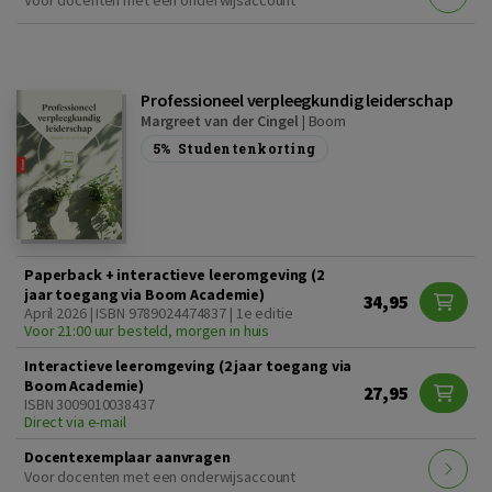
Voor docenten met een onderwijsaccount
Professioneel verpleegkundig leiderschap
Margreet van der Cingel
|
Boom
5%
Studentenkorting
Paperback + interactieve leeromgeving (2
jaar toegang via Boom Academie)
34,95
April 2026 | ISBN 9789024474837 | 1e editie
Voor 21:00 uur besteld, morgen in huis
Interactieve leeromgeving (2 jaar toegang via
Boom Academie)
27,95
ISBN 3009010038437
Direct via e-mail
Docentexemplaar aanvragen
Voor docenten met een onderwijsaccount