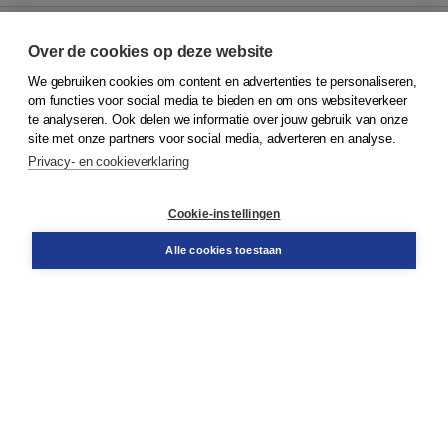
Over de cookies op deze website
We gebruiken cookies om content en advertenties te personaliseren,
© 2026
Koninklijke Boom uitgevers
om functies voor social media te bieden en om ons websiteverkeer
te analyseren. Ook delen we informatie over jouw gebruik van onze
Klantenservice
site met onze partners voor social media, adverteren en analyse.
Service & informatie
Privacy- en cookieverklaring
Contact
Retourneren
Docentenservice
Cookie-instellingen
Snel bestellen
Teamviewer
Alle cookies toestaan
Boom voor jou
Voor de boekhandel
Voor de pers
Publiceren bij Boom
Werken bij Boom & Vacatures
Over Boom
Wat ons drijft