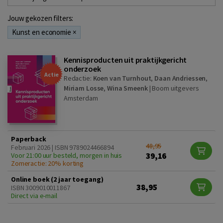
Jouw gekozen filters:
Kunst en economie
×
Kennisproducten uit praktijkgericht
onderzoek
Actie
Redactie:
Koen van Turnhout
,
Daan Andriessen
,
Miriam Losse
,
Wina Smeenk
|
Boom uitgevers
Amsterdam
Paperback
48,95
Februari 2026 | ISBN 9789024466894
39,16
Voor 21:00 uur besteld, morgen in huis
Zomeractie: 20% korting
Online boek (2 jaar toegang)
38,95
ISBN 3009010011867
Direct via e-mail