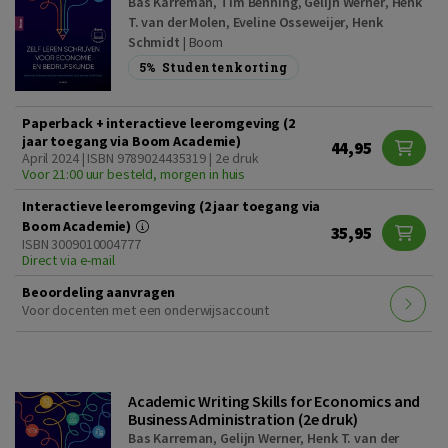
Bas Karreman
,
Tim Benning
,
Gelijn Werner
,
Henk
T. van der Molen
,
Eveline Osseweijer
,
Henk
Schmidt
|
Boom
5%
Studentenkorting
Paperback + interactieve leeromgeving (2
jaar toegang via Boom Academie)
44,95
April 2024 | ISBN 9789024435319 | 2e druk
Voor 21:00 uur besteld, morgen in huis
Interactieve leeromgeving (2 jaar toegang via
Boom Academie)
35,95
ISBN 3009010004777
Direct via e-mail
Beoordeling aanvragen
Voor docenten met een onderwijsaccount
Academic Writing Skills for Economics and
Business Administration (2e druk)
Bas Karreman
,
Gelijn Werner
,
Henk T. van der