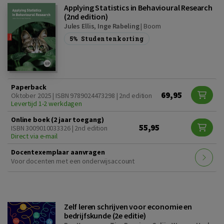
Applying Statistics in Behavioural Research
(2nd edition)
Jules Ellis
,
Inge Rabeling
|
Boom
5%
Studentenkorting
Paperback
69,95
Oktober 2025 | ISBN 9789024473298 | 2nd edition
Levertijd 1-2 werkdagen
Online boek (2 jaar toegang)
55,95
ISBN 3009010033326 | 2nd edition
Direct via e-mail
Docentexemplaar aanvragen
Voor docenten met een onderwijsaccount
Zelf leren schrijven voor economie en
bedrijfskunde (2e editie)