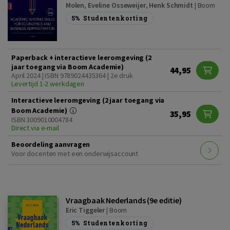
Molen
,
Eveline Osseweijer
,
Henk Schmidt
|
Boom
5%
Studentenkorting
Paperback + interactieve leeromgeving (2
jaar toegang via Boom Academie)
44,95
April 2024 | ISBN 9789024435364 | 2e druk
Levertijd 1-2 werkdagen
Interactieve leeromgeving (2 jaar toegang via
Boom Academie)
35,95
ISBN 3009010004784
Direct via e-mail
Beoordeling aanvragen
Voor docenten met een onderwijsaccount
Vraagbaak Nederlands (9e editie)
Eric Tiggeler
|
Boom
5%
Studentenkorting