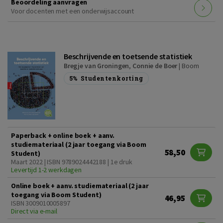
Beoordeling aanvragen
Voor docenten met een onderwijsaccount
Beschrijvende en toetsende statistiek
Bregje van Groningen
,
Connie de Boer
|
Boom
5%
Studentenkorting
Paperback + online boek + aanv.
studiemateriaal (2 jaar toegang via Boom
58,50
Student)
Maart 2022 | ISBN 9789024442188 | 1e druk
Levertijd 1-2 werkdagen
Online boek + aanv. studiemateriaal (2 jaar
toegang via Boom Student)
46,95
ISBN 3009010005897
Direct via e-mail