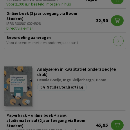
Voor 21:00 uur besteld, morgen in huis
Online boek (2 jaar toegang via Boom
Student)
32,50
ISBN 3009010024928
Direct via e-mail
Beoordeling aanvragen
Voor docenten met een onderwijsaccount
Analyseren in kwalitatief onderzoek (4e
druk)
Hennie Boeije
,
Inge Bleijenbergh
|
Boom
5%
Studentenkorting
Paperback + online boek + aanv.
studiemateriaal (2 jaar toegang via Boom
45,95
Student)