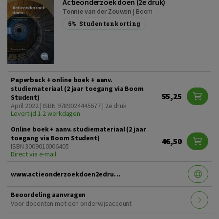
Actieonderzoek doen (2e druk)
Tonnie van der Zouwen
|
Boom
5%
Studentenkorting
Paperback + online boek + aanv.
studiemateriaal (2 jaar toegang via Boom
55,25
Student)
April 2022 | ISBN 9789024445677 | 2e druk
Levertijd 1-2 werkdagen
Online boek + aanv. studiemateriaal (2 jaar
toegang via Boom Student)
46,50
ISBN 3009010006405
Direct via e-mail
www.actieonderzoekdoen2edruk.nl
Beoordeling aanvragen
Voor docenten met een onderwijsaccount