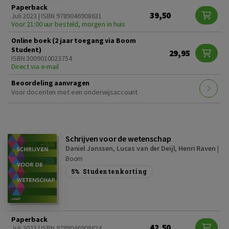
Paperback
39,50
Juli 2023 | ISBN 9789046908631
Voor 21:00 uur besteld, morgen in huis
Online boek (2 jaar toegang via Boom
Student)
29,95
ISBN 3009010023754
Direct via e-mail
Beoordeling aanvragen
Voor docenten met een onderwijsaccount
Schrijven voor de wetenschap
Daniel Janssen
,
Lucas van der Deijl
,
Henri Raven
|
Boom
5%
Studentenkorting
Paperback
42,50
Juli 2023 | ISBN 9789046908624