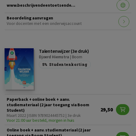
www.beschrijvendeentoetsendestatistiek.nl
Beoordeling aanvragen
Voor docenten met een onderwijsaccount
Talentenwijzer (3e druk)
Djoerd Hiemstra
|
Boom
5%
Studentenkorting
Paperback + online boek + aanv.
studiemateriaal (2 jaar toegang via Boom
29,50
Student)
Maart 2022 | ISBN 9789024445752 | 3e druk
Voor 21:00 uur besteld, morgen in huis
Online boek + aanv. studiemateriaal (2 jaar
toegang via Boom Student)