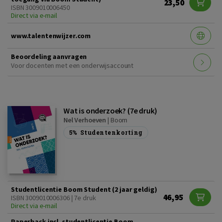
23,50
ISBN 3009010006450
Direct via e-mail
www.talentenwijzer.com
Beoordeling aanvragen
Voor docenten met een onderwijsaccount
Wat is onderzoek? (7e druk)
Nel Verhoeven
|
Boom
5%
Studentenkorting
Studentlicentie Boom Student (2 jaar geldig)
46,95
ISBN 3009010006306 | 7e druk
Direct via e-mail
Paperback incl. studentlicentie Boom