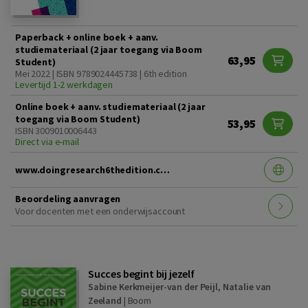
Paperback + online boek + aanv.
studiemateriaal (2 jaar toegang via Boom
63,95
Student)
Mei 2022 | ISBN 9789024445738 | 6th edition
Levertijd 1-2 werkdagen
Online boek + aanv. studiemateriaal (2 jaar
toegang via Boom Student)
53,95
ISBN 3009010006443
Direct via e-mail
www.doingresearch6thedition.com
Beoordeling aanvragen
Voor docenten met een onderwijsaccount
Succes begint bij jezelf
Sabine Kerkmeijer-van der Peijl
,
Natalie van
Zeeland
|
Boom