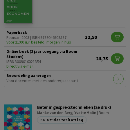
Paperback
32,50
Februari 2023 | ISBN 9789046908587
Voor 21:00 uur besteld, morgen in huis
Online boek (2 jaar toegang via Boom
Student)
24,75
ISBN 3009010021354
Direct via e-mail
Beoordeling aanvragen
Voor docenten met een onderwijsaccount
Beter in gesprekstechnieken (2e druk)
Marike van den Berg
,
Yvette Molin
|
Boom
5%
Studentenkorting