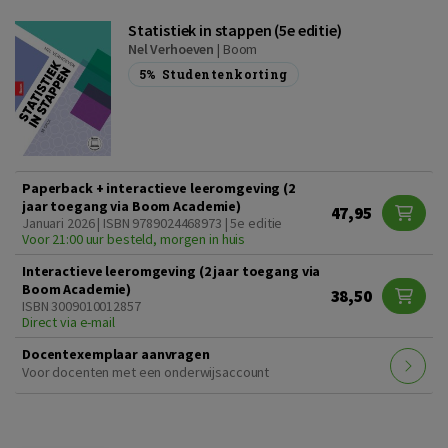
Statistiek in stappen (5e editie)
Nel Verhoeven
|
Boom
5%
Studentenkorting
Paperback + interactieve leeromgeving (2
jaar toegang via Boom Academie)
47,95
Januari 2026 | ISBN 9789024468973 | 5e editie
Voor 21:00 uur besteld, morgen in huis
Interactieve leeromgeving (2 jaar toegang via
Boom Academie)
38,50
ISBN 3009010012857
Direct via e-mail
Docentexemplaar aanvragen
Voor docenten met een onderwijsaccount