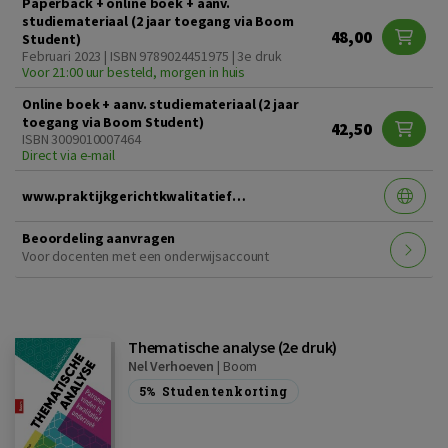
Paperback + online boek + aanv.
studiemateriaal (2 jaar toegang via Boom
48,00
Student)
Februari 2023 | ISBN 9789024451975 | 3e druk
Voor 21:00 uur besteld, morgen in huis
Online boek + aanv. studiemateriaal (2 jaar
toegang via Boom Student)
42,50
ISBN 3009010007464
Direct via e-mail
www.praktijkgerichtkwalitatiefonderzoek3edruk.nl
Beoordeling aanvragen
Voor docenten met een onderwijsaccount
Thematische analyse (2e druk)
Nel Verhoeven
|
Boom
5%
Studentenkorting