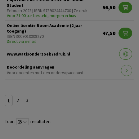
Student
56,50
Februari 2022 | ISBN 9789024444700 | 7e druk
Voor 21:00 uur besteld, morgen in huis
Online licentie Boom Academie (2 jaar
toegang)
47,50
ISBN 3009010008270
Direct via e-mail
www.watisonderzoek7edruk.nl
Beoordeling aanvragen
Voor docenten met een onderwijsaccount
1
2
3
Toon
resultaten
25