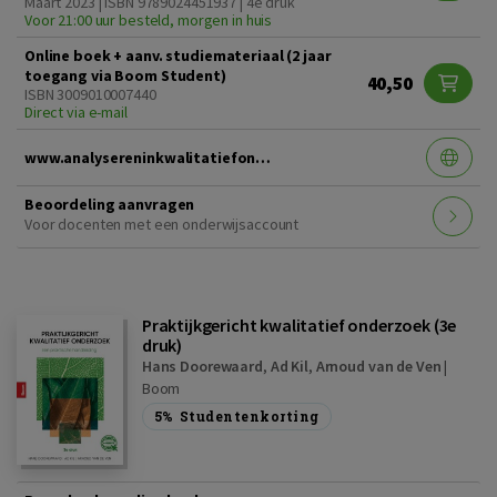
Maart 2023 | ISBN 9789024451937 | 4e druk
Voor 21:00 uur besteld, morgen in huis
Online boek + aanv. studiemateriaal (2 jaar
toegang via Boom Student)
40,50
ISBN 3009010007440
Direct via e-mail
www.analysereninkwalitatiefonderzoek4edruk.nl
Beoordeling aanvragen
Voor docenten met een onderwijsaccount
Praktijkgericht kwalitatief onderzoek (3e
druk)
Hans Doorewaard
,
Ad Kil
,
Arnoud van de Ven
|
Boom
5%
Studentenkorting