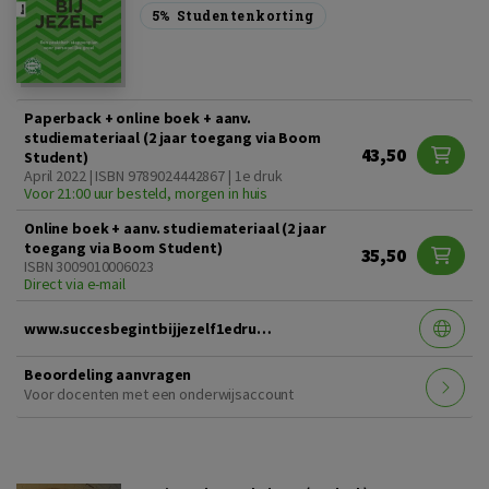
5%
Studentenkorting
Paperback + online boek + aanv.
studiemateriaal (2 jaar toegang via Boom
43,50
Student)
April 2022 | ISBN 9789024442867 | 1e druk
Voor 21:00 uur besteld, morgen in huis
Online boek + aanv. studiemateriaal (2 jaar
toegang via Boom Student)
35,50
ISBN 3009010006023
Direct via e-mail
www.succesbegintbijjezelf1edruk.nl
Beoordeling aanvragen
Voor docenten met een onderwijsaccount