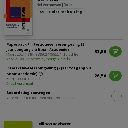
Nel Verhoeven
|
Boom
5%
Studentenkorting
Paperback + interactieve leeromgeving (2
jaar toegang via Boom Academie)
31,50
Maart 2024 | ISBN 9789024459117 | 1e editie
Voor 21:00 uur besteld, morgen in huis
Interactieve leeromgeving (2 jaar toegang via
Boom Academie)
26,50
ISBN 3009010009307
Direct via e-mail
Beoordeling aanvragen
Voor docenten met een onderwijsaccount
Feilloos adviseren