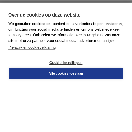
Over de cookies op deze website
We gebruiken cookies om content en advertenties te personaliseren,
© 2026
Koninklijke Boom uitgevers
om functies voor social media te bieden en om ons websiteverkeer
te analyseren. Ook delen we informatie over jouw gebruik van onze
Klantenservice
site met onze partners voor social media, adverteren en analyse.
Service & informatie
Privacy- en cookieverklaring
Contact
Retourneren
Docentenservice
Cookie-instellingen
Snel bestellen
Teamviewer
Alle cookies toestaan
Boom voor jou
Voor de boekhandel
Voor de pers
Publiceren bij Boom
Werken bij Boom & Vacatures
Over Boom
Wat ons drijft