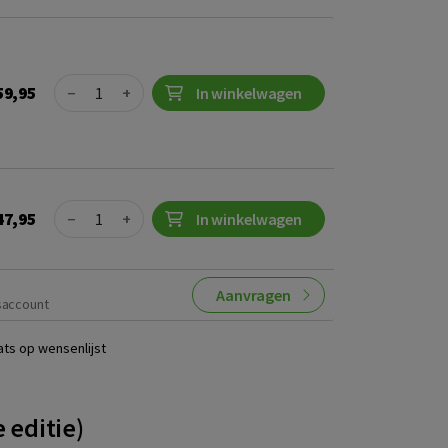
Quantity
59,95
−
+
In winkelwagen
Quantity
47,95
−
+
In winkelwagen
Aanvragen
saccount
ats op wensenlijst
editie)