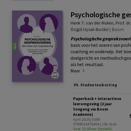
Psychologische ges
Henk T. van der Molen
,
Prof. dr
Özgül Uysal-Bozkir
|
Boom
Psychologische gespreksvoerin
basis voor het voeren van pro
coaching en onderwijs. Het boe
doelgericht en methodisch ges
als het resultaat.
Meer
5%
Studentenkorting
Paperback + interactieve
leeromgeving (2 jaar
toegang via Boom
Academie)
April 2026 | ISBN
9789024476404 | 19e druk
Voor 21:00 uur besteld,