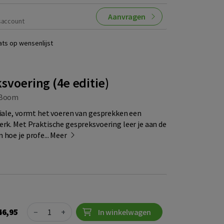
Aanvragen
saccount
ats op wensenlijst
svoering (4e editie)
Boom
ciale, vormt het voeren van gesprekken een
erk. Met Praktische gespreksvoering leer je aan de
 hoe je profe...
Meer
Quantity
46,95
−
+
In winkelwagen