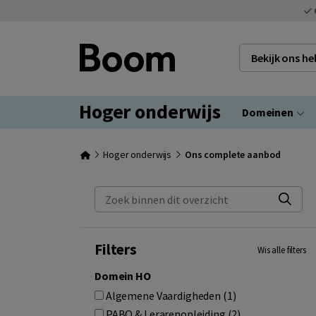
Bekijk ons h
Hoger onderwijs
Domeinen
Hoger onderwijs
Ons complete aanbod
Zoek binnen dit overzicht
Filters
Wis alle filters
Domein HO
Algemene Vaardigheden (1)
PABO & Lerarenopleiding (2)