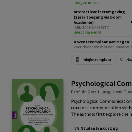
morgen in huis
Interactieve leeromgeving
(2 jaar toegang via Boom
Academie)
ISBN 3009010039717
Direct via e-mail
Docentexemplaar aanvragen
Voor docenten met een onderwij
Inkijkexemplaar
Pla
Psychological Com
Prof. dr. Gerrit Lang
,
Henk T. v
Psychological Communication c
concrete communication skills 
The authors first explore the he
5%
Studentenkorting