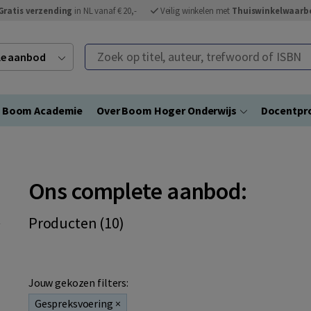
Gratis verzending
in NL vanaf € 20,-
Veilig winkelen met
Thuiswinkelwaarb
Zoek op titel, auteur, trefwoord of ISBN
ele aanbod
Boom Academie
Over Boom Hoger Onderwijs
Docentpro
Ons complete aanbod:
Producten (10)
Jouw gekozen filters:
Gespreksvoering
×