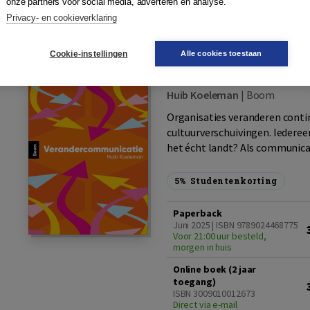
onze partners voor social media, adverteren en analyse.
Privacy- en cookieverklaring
Inkijkexemplaar
Pla
Cookie-instellingen
Alle cookies toestaan
Verandercommuni
Huib Koeleman
|
Boom
Organisaties veranderen contin
cultuurverschuivingen. Iederee
het écht landt? Als communicati
5%
Studentenkorting
Paperback
Juni 2025 | ISBN 9789024468775
Voor 21:00 uur besteld,
morgen in huis
Online boek (2 jaar
toegang)
ISBN 3009010012673
Direct via e-mail