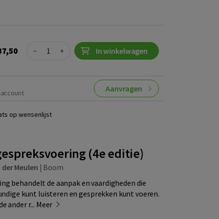
Quantity
37,50
−
+
In winkelwagen
Aanvragen
saccount
ats op wensenlijst
espreksvoering (4e editie)
 der Meulen
|
Boom
ng behandelt de aanpak en vaardigheden die
kundige kunt luisteren en gesprekken kunt voeren.
e ander r...
Meer