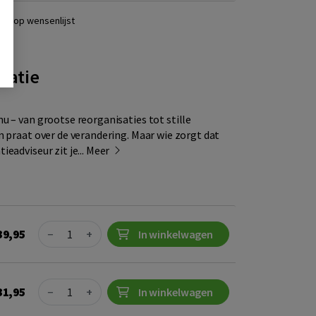
ats op wensenlijst
catie
u – van grootse reorganisaties tot stille
n praat over de verandering. Maar wie zorgt dat
eadviseur zit je...
Meer
Quantity
39,95
−
+
In winkelwagen
Quantity
31,95
−
+
In winkelwagen