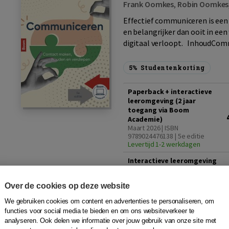
Frank Oomkes
,
Robin Oomkes
Effectief communiceren is een 
en belangrijker dan ooit in een
digitaal verloopt. InhoudCom
5%
Studentenkorting
Paperback + interactieve
leeromgeving (2 jaar
toegang via Boom
Academie)
Maart 2026 | ISBN
9789024476138 | 5e editie
Levertijd 1-2 werkdagen
Interactieve leeromgeving
(2 jaar toegang via Boom
Academie)
Over de cookies op deze website
ISBN 3009010039519
Direct via e-mail
We gebruiken cookies om content en advertenties te personaliseren, om
functies voor social media te bieden en om ons websiteverkeer te
Docentexemplaar aanvragen
analyseren. Ook delen we informatie over jouw gebruik van onze site met
Voor docenten met een onderwij