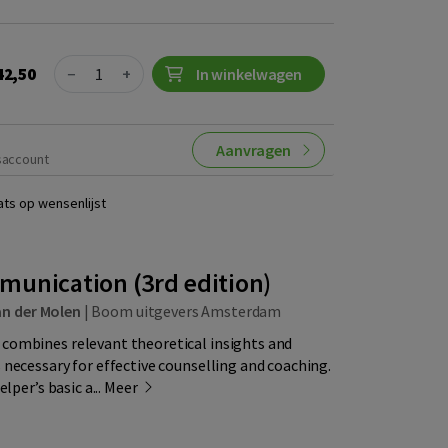
Quantity
42,50
−
+
In winkelwagen
Aanvragen
saccount
ats op wensenlijst
munication (3rd edition)
an der Molen
|
Boom uitgevers Amsterdam
ombines relevant theoretical insights and
necessary for effective counselling and coaching.
lper’s basic a...
Meer