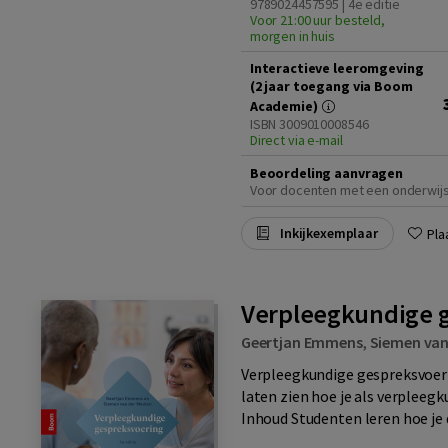
9789024457595 | 4e editie
Voor 21:00 uur besteld,
morgen in huis
Interactieve leeromgeving
(2 jaar toegang via Boom
Academie)
ISBN 3009010008546
Direct via e-mail
Beoordeling aanvragen
Voor docenten met een onderwij
Inkijkexemplaar
Pla
Verpleegkundige g
Geertjan Emmens
,
Siemen van
Verpleegkundige gespreksvoeri
laten zien hoe je als verpleeg
Inhoud Studenten leren hoe je d