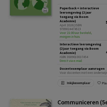
Paperback + interactieve
leeromgeving (2 jaar
toegang via Boom
Academie)
April 2026 | ISBN
9789024474523
Voor 21:00 uur besteld,
morgen in huis
Interactieve leeromgeving
(2 jaar toegang via Boom
Academie)
ISBN 3009010037454
Direct via e-mail
Docentexemplaar aanvragen
Voor docenten met een onderwij
Inkijkexemplaar
Pla
Communiceren (5e 