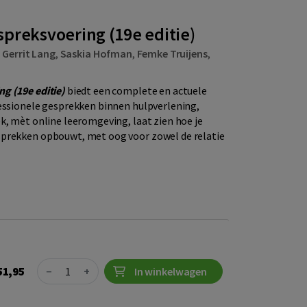
preksvoering (19e editie)
. Gerrit Lang
,
Saskia Hofman
,
Femke Truijens
,
g (19e editie)
biedt een complete en actuele
fessionele gesprekken binnen hulpverlening,
k, mèt online leeromgeving, laat zien hoe je
prekken opbouwt, met oog voor zowel de relatie
Quantity
51,95
−
+
In winkelwagen