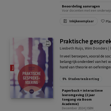
Beoordeling aanvragen
Voor docenten met een onderwij
Inkijkexemplaar
Pla
Praktische gesprek
Liesbeth Ruijs
,
Wim Donders
|
In veel beroepen, vooral de so
belangrijk onderdeel van het w
hand van theorie en oefeningen
5%
Studentenkorting
Paperback + interactieve
leeromgeving (2 jaar
toegang via Boom
Academie)
December 2024 | ISBN