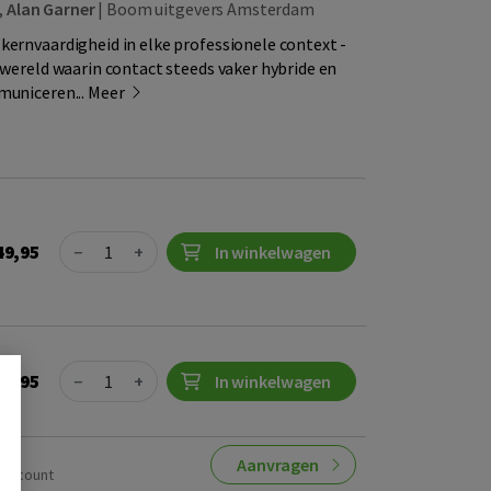
,
Alan Garner
|
Boom uitgevers Amsterdam
kernvaardigheid in elke professionele context -
 wereld waarin contact steeds vaker hybride en
municeren...
Meer
Quantity
49,95
−
+
In winkelwagen
Quantity
43,95
−
+
In winkelwagen
Aanvragen
saccount