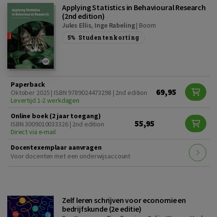
Applying Statistics in Behavioural Research
(2nd edition)
Jules Ellis
,
Inge Rabeling
|
Boom
5%
Studentenkorting
Paperback
69,95
Oktober 2025 | ISBN 9789024473298 | 2nd edition
Levertijd 1-2 werkdagen
Online boek (2 jaar toegang)
55,95
ISBN 3009010033326 | 2nd edition
Direct via e-mail
Docentexemplaar aanvragen
Voor docenten met een onderwijsaccount
Zelf leren schrijven voor economie en
bedrijfskunde (2e editie)