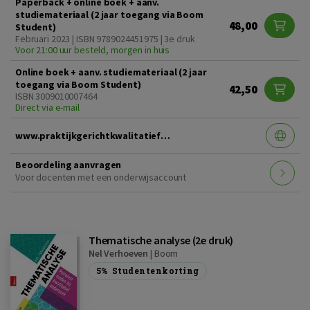
Paperback + online boek + aanv.
studiemateriaal (2 jaar toegang via Boom
48,00
Student)
Februari 2023 | ISBN 9789024451975 | 3e druk
Voor 21:00 uur besteld, morgen in huis
Online boek + aanv. studiemateriaal (2 jaar
toegang via Boom Student)
42,50
ISBN 3009010007464
Direct via e-mail
www.praktijkgerichtkwalitatiefonderzoek3edruk.nl
Beoordeling aanvragen
Voor docenten met een onderwijsaccount
Thematische analyse (2e druk)
Nel Verhoeven
|
Boom
5%
Studentenkorting