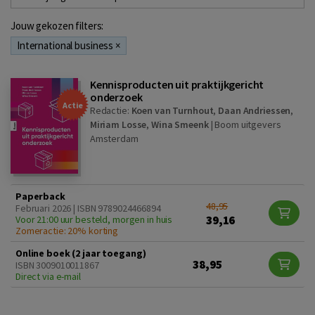
Jouw gekozen filters:
International business
×
Kennisproducten uit praktijkgericht
onderzoek
Actie
Redactie:
Koen van Turnhout
,
Daan Andriessen
,
Miriam Losse
,
Wina Smeenk
|
Boom uitgevers
Amsterdam
Paperback
48,95
Februari 2026 | ISBN 9789024466894
39,16
Voor 21:00 uur besteld, morgen in huis
Zomeractie: 20% korting
Online boek (2 jaar toegang)
38,95
ISBN 3009010011867
Direct via e-mail