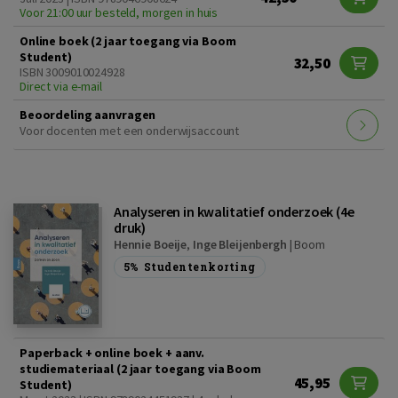
Voor 21:00 uur besteld, morgen in huis
Online boek (2 jaar toegang via Boom
Student)
32,50
ISBN 3009010024928
Direct via e-mail
Beoordeling aanvragen
Voor docenten met een onderwijsaccount
Analyseren in kwalitatief onderzoek (4e
druk)
Hennie Boeije
,
Inge Bleijenbergh
|
Boom
5%
Studentenkorting
Paperback + online boek + aanv.
studiemateriaal (2 jaar toegang via Boom
45,95
Student)