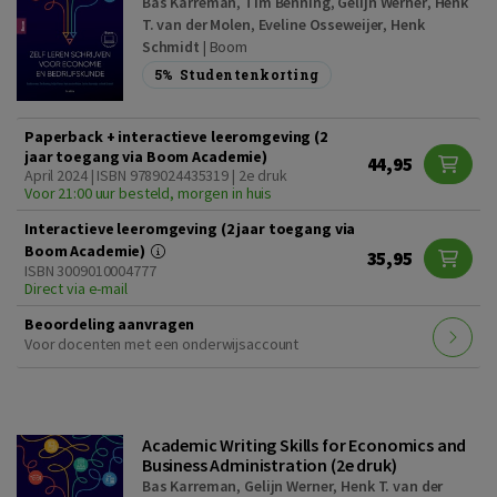
Bas Karreman
,
Tim Benning
,
Gelijn Werner
,
Henk
T. van der Molen
,
Eveline Osseweijer
,
Henk
Schmidt
|
Boom
5%
Studentenkorting
Paperback + interactieve leeromgeving (2
jaar toegang via Boom Academie)
44,95
April 2024 | ISBN 9789024435319 | 2e druk
Voor 21:00 uur besteld, morgen in huis
Interactieve leeromgeving (2 jaar toegang via
Boom Academie)
35,95
ISBN 3009010004777
Direct via e-mail
Beoordeling aanvragen
Voor docenten met een onderwijsaccount
Academic Writing Skills for Economics and
Business Administration (2e druk)
Bas Karreman
,
Gelijn Werner
,
Henk T. van der