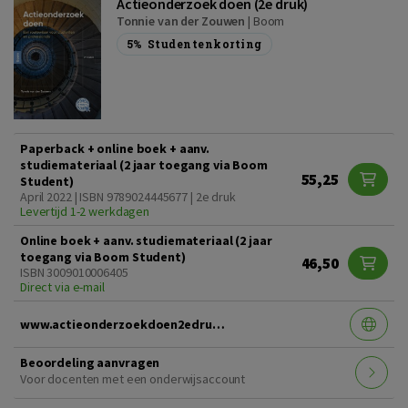
Actieonderzoek doen (2e druk)
Tonnie van der Zouwen
|
Boom
5%
Studentenkorting
Paperback + online boek + aanv.
studiemateriaal (2 jaar toegang via Boom
55,25
Student)
April 2022 | ISBN 9789024445677 | 2e druk
Levertijd 1-2 werkdagen
Online boek + aanv. studiemateriaal (2 jaar
toegang via Boom Student)
46,50
ISBN 3009010006405
Direct via e-mail
www.actieonderzoekdoen2edruk.nl
Beoordeling aanvragen
Voor docenten met een onderwijsaccount