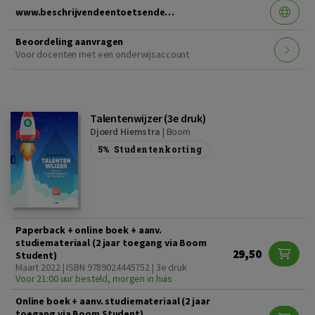
www.beschrijvendeentoetsendestatistiek.nl
Beoordeling aanvragen
Voor docenten met een onderwijsaccount
Talentenwijzer (3e druk)
Djoerd Hiemstra
|
Boom
5%
Studentenkorting
Paperback + online boek + aanv.
studiemateriaal (2 jaar toegang via Boom
29,50
Student)
Maart 2022 | ISBN 9789024445752 | 3e druk
Voor 21:00 uur besteld, morgen in huis
Online boek + aanv. studiemateriaal (2 jaar
toegang via Boom Student)