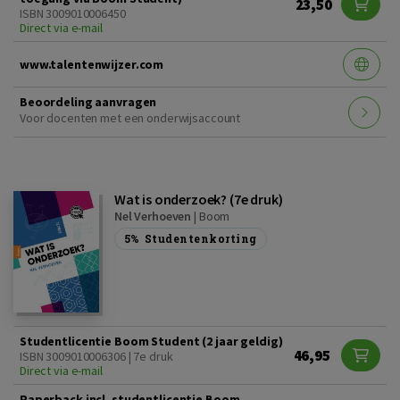
23,50
ISBN 3009010006450
Direct via e-mail
www.talentenwijzer.com
Beoordeling aanvragen
Voor docenten met een onderwijsaccount
Wat is onderzoek? (7e druk)
Nel Verhoeven
|
Boom
5%
Studentenkorting
Studentlicentie Boom Student (2 jaar geldig)
46,95
ISBN 3009010006306 | 7e druk
Direct via e-mail
Paperback incl. studentlicentie Boom