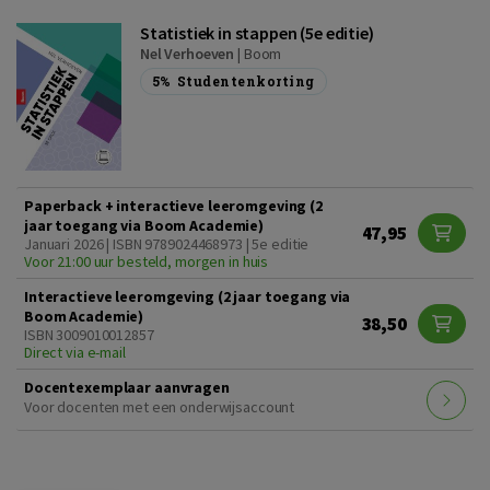
Statistiek in stappen (5e editie)
Nel Verhoeven
|
Boom
5%
Studentenkorting
Paperback + interactieve leeromgeving (2
jaar toegang via Boom Academie)
47,95
Januari 2026 | ISBN 9789024468973 | 5e editie
Voor 21:00 uur besteld, morgen in huis
Interactieve leeromgeving (2 jaar toegang via
Boom Academie)
38,50
ISBN 3009010012857
Direct via e-mail
Docentexemplaar aanvragen
Voor docenten met een onderwijsaccount