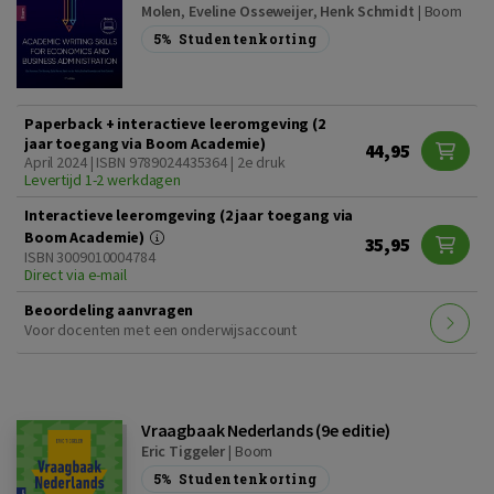
Molen
,
Eveline Osseweijer
,
Henk Schmidt
|
Boom
5%
Studentenkorting
Paperback + interactieve leeromgeving (2
jaar toegang via Boom Academie)
44,95
April 2024 | ISBN 9789024435364 | 2e druk
Levertijd 1-2 werkdagen
Interactieve leeromgeving (2 jaar toegang via
Boom Academie)
35,95
ISBN 3009010004784
Direct via e-mail
Beoordeling aanvragen
Voor docenten met een onderwijsaccount
Vraagbaak Nederlands (9e editie)
Eric Tiggeler
|
Boom
5%
Studentenkorting