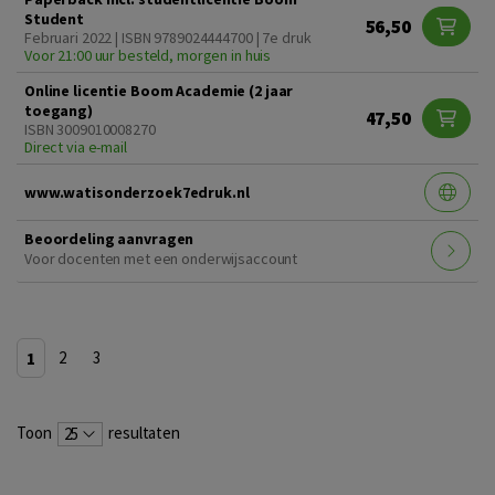
Student
56,50
Februari 2022 | ISBN 9789024444700 | 7e druk
Voor 21:00 uur besteld, morgen in huis
Online licentie Boom Academie (2 jaar
toegang)
47,50
ISBN 3009010008270
Direct via e-mail
www.watisonderzoek7edruk.nl
Beoordeling aanvragen
Voor docenten met een onderwijsaccount
1
2
3
Toon
resultaten
25