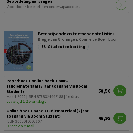
Beoordeling aanvragen
Voor docenten met een onderwijsaccount
Beschrijvende en toetsende statistiek
Bregje van Groningen
,
Connie de Boer
|
Boom
5%
Studentenkorting
Paperback + online boek + aanv.
studiemateriaal (2 jaar toegang via Boom
58,50
Student)
Maart 2022 | ISBN 9789024442188 | 1e druk
Levertijd 1-2 werkdagen
Online boek + aanv. studiemateriaal (2 jaar
toegang via Boom Student)
46,95
ISBN 3009010005897
Direct via e-mail