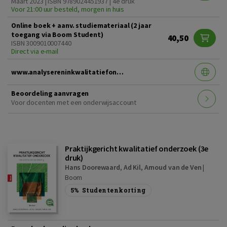
Maart 2023 | ISBN 9789024451937 | 4e druk
Voor 21:00 uur besteld, morgen in huis
Online boek + aanv. studiemateriaal (2 jaar
toegang via Boom Student)
40,50
ISBN 3009010007440
Direct via e-mail
www.analysereninkwalitatiefonderzoek4edruk.nl
Beoordeling aanvragen
Voor docenten met een onderwijsaccount
Praktijkgericht kwalitatief onderzoek (3e
druk)
Hans Doorewaard
,
Ad Kil
,
Arnoud van de Ven
|
Boom
5%
Studentenkorting