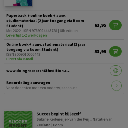
Paperback + online boek + aanv.
studiemateriaal (2 jaar toegang via Boom
63,95
Student)
Mei 2022 | ISBN 9789024445738 | 6th edition
Levertijd 1-2 werkdagen
Online boek + aanv. studiemateriaal (2 jaar
toegang via Boom Student)
53,95
ISBN 3009010006443
Direct via e-mail
www.doingresearch6thedition.com
Beoordeling aanvragen
Voor docenten met een onderwijsaccount
Succes begint bij jezelf
Sabine Kerkmeijer-van der Peijl
,
Natalie van
Zeeland
|
Boom