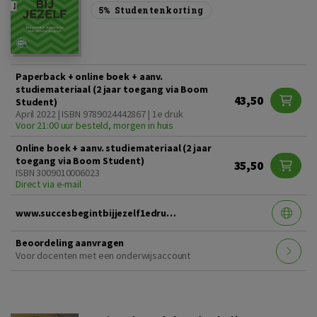
5%
Studentenkorting
Paperback + online boek + aanv.
studiemateriaal (2 jaar toegang via Boom
43,50
Student)
April 2022 | ISBN 9789024442867 | 1e druk
Voor 21:00 uur besteld, morgen in huis
Online boek + aanv. studiemateriaal (2 jaar
toegang via Boom Student)
35,50
ISBN 3009010006023
Direct via e-mail
www.succesbegintbijjezelf1edruk.nl
Beoordeling aanvragen
Voor docenten met een onderwijsaccount