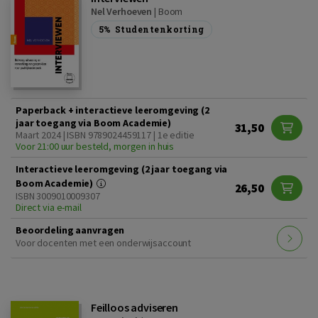
Nel Verhoeven
|
Boom
5%
Studentenkorting
Paperback + interactieve leeromgeving (2
jaar toegang via Boom Academie)
31,50
Maart 2024 | ISBN 9789024459117 | 1e editie
Voor 21:00 uur besteld, morgen in huis
Interactieve leeromgeving (2 jaar toegang via
Boom Academie)
26,50
ISBN 3009010009307
Direct via e-mail
Beoordeling aanvragen
Voor docenten met een onderwijsaccount
Feilloos adviseren