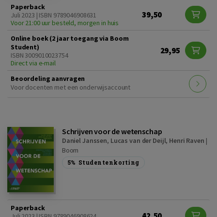
Paperback
39,50
Juli 2023 | ISBN 9789046908631
Voor 21:00 uur besteld, morgen in huis
Online boek (2 jaar toegang via Boom
Student)
29,95
ISBN 3009010023754
Direct via e-mail
Beoordeling aanvragen
Voor docenten met een onderwijsaccount
Schrijven voor de wetenschap
Daniel Janssen
,
Lucas van der Deijl
,
Henri Raven
|
Boom
5%
Studentenkorting
Paperback
42,50
Juli 2023 | ISBN 9789046908624