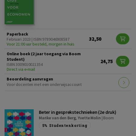
Paperback
32,50
Februari 2023 | ISBN 9789046908587
Voor 21:00 uur besteld, morgen in huis
Online boek (2 jaar toegang via Boom
Student)
24,75
ISBN 3009010021354
Direct via e-mail
Beoordeling aanvragen
Voor docenten met een onderwijsaccount
Beter in gesprekstechnieken (2e druk)
Marike van den Berg
,
Yvette Molin
|
Boom
5%
Studentenkorting