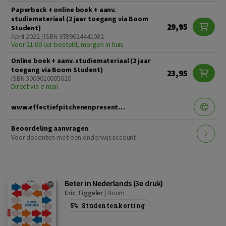
Paperback + online boek + aanv.
studiemateriaal (2 jaar toegang via Boom
29,95
Student)
April 2022 | ISBN 9789024441082
Voor 21:00 uur besteld, morgen in huis
Online boek + aanv. studiemateriaal (2 jaar
toegang via Boom Student)
23,95
ISBN 3009010005620
Direct via e-mail
www.effectiefpitchenenpresenteren.nl
Beoordeling aanvragen
Voor docenten met een onderwijsaccount
Beter in Nederlands (3e druk)
Eric Tiggeler
|
Boom
5%
Studentenkorting