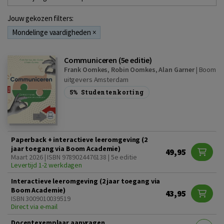
Jouw gekozen filters:
Mondelinge vaardigheden
×
Communiceren (5e editie)
Frank Oomkes
,
Robin Oomkes
,
Alan Garner
|
Boom
uitgevers Amsterdam
5%
Studentenkorting
Paperback + interactieve leeromgeving (2
jaar toegang via Boom Academie)
49,95
Maart 2026 | ISBN 9789024476138 | 5e editie
Levertijd 1-2 werkdagen
Interactieve leeromgeving (2 jaar toegang via
Boom Academie)
43,95
ISBN 3009010039519
Direct via e-mail
Docentexemplaar aanvragen