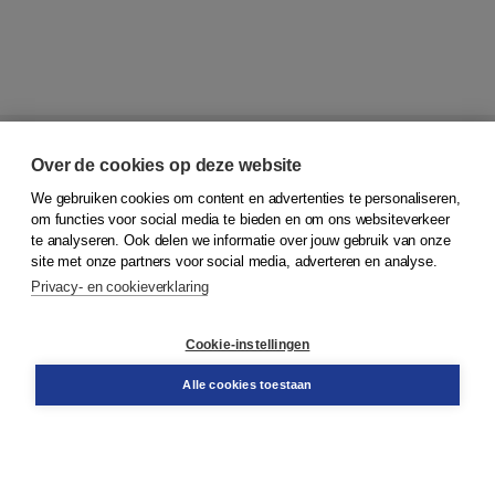
Over de cookies op deze website
We gebruiken cookies om content en advertenties te personaliseren,
om functies voor social media te bieden en om ons websiteverkeer
te analyseren. Ook delen we informatie over jouw gebruik van onze
© 2026
Koninklijke Boom uitgevers
site met onze partners voor social media, adverteren en analyse.
Privacy- en cookieverklaring
Klantenservice
Service & informatie
Contact
Cookie-instellingen
Retourneren
Docentenservice
Alle cookies toestaan
Snel bestellen
Teamviewer
Boom voor jou
Voor de boekhandel