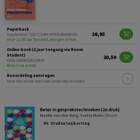
Paperback
26,95
September 2023 | ISBN 9789046908563
Voor 21:00 uur besteld, morgen in huis
Online boek (2 jaar toegang via Boom
Student)
20,50
ISBN 3009010024904
Direct via e-mail
Beoordeling aanvragen
Voor docenten met een onderwijsaccount
Beter in gesprekstechnieken (2e druk)
Marike van den Berg
,
Yvette Molin
|
Boom
5%
Studentenkorting