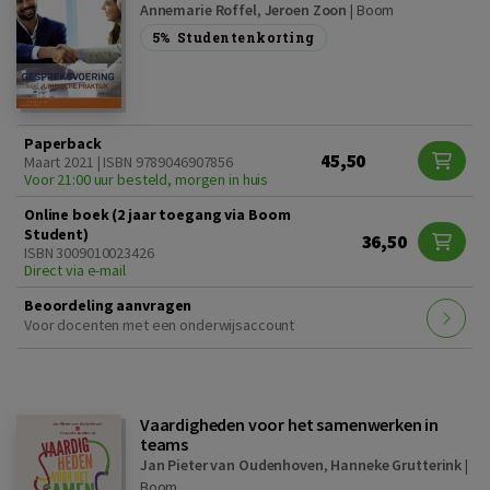
Annemarie Roffel
,
Jeroen Zoon
|
Boom
5%
Studentenkorting
Paperback
45,50
Maart 2021 | ISBN 9789046907856
Voor 21:00 uur besteld, morgen in huis
Online boek (2 jaar toegang via Boom
Student)
36,50
ISBN 3009010023426
Direct via e-mail
Beoordeling aanvragen
Voor docenten met een onderwijsaccount
Vaardigheden voor het samenwerken in
teams
Jan Pieter van Oudenhoven
,
Hanneke Grutterink
|
Boom