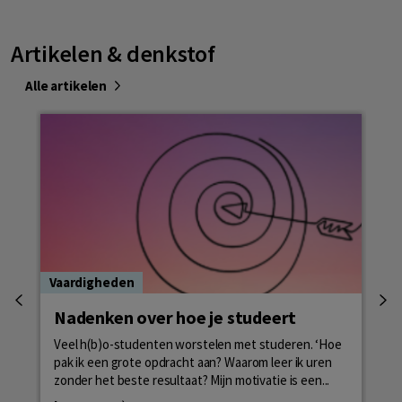
Artikelen & denkstof
Alle artikelen
Vaardigheden
Did
Nadenken over hoe je studeert
Wa
Veel h(b)o-studenten worstelen met studeren. ‘Hoe
Ied
pak ik een grote opdracht aan? Waarom leer ik uren
is 
zonder het beste resultaat? Mijn motivatie is een...
geï