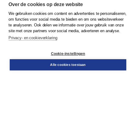
Over de cookies op deze website
We gebruiken cookies om content en advertenties te personaliseren,
© 2026
Koninklijke Boom uitgevers
om functies voor social media te bieden en om ons websiteverkeer
te analyseren. Ook delen we informatie over jouw gebruik van onze
Klantenservice
site met onze partners voor social media, adverteren en analyse.
Service & informatie
Privacy- en cookieverklaring
Contact
Retourneren
Docentenservice
Cookie-instellingen
Snel bestellen
Teamviewer
Alle cookies toestaan
Boom voor jou
Voor de boekhandel
Voor de pers
Publiceren bij Boom
Werken bij Boom & Vacatures
Over Boom
Wat ons drijft
Onze historie
Onze auteurs