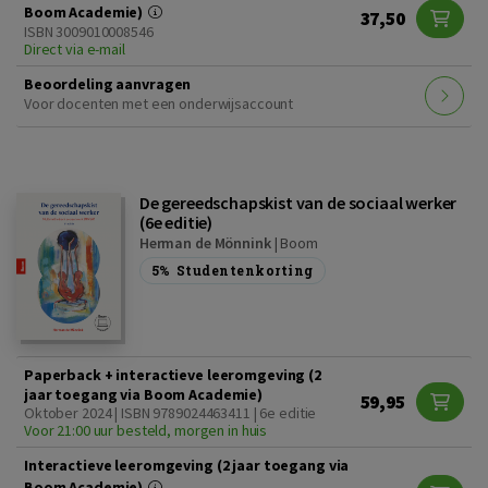
Boom Academie)
37,50
ISBN 3009010008546
Direct via e-mail
Beoordeling aanvragen
Voor docenten met een onderwijsaccount
De gereedschapskist van de sociaal werker
(6e editie)
Herman de Mönnink
|
Boom
5%
Studentenkorting
Paperback + interactieve leeromgeving (2
jaar toegang via Boom Academie)
59,95
Oktober 2024 | ISBN 9789024463411 | 6e editie
Voor 21:00 uur besteld, morgen in huis
Interactieve leeromgeving (2 jaar toegang via
Boom Academie)