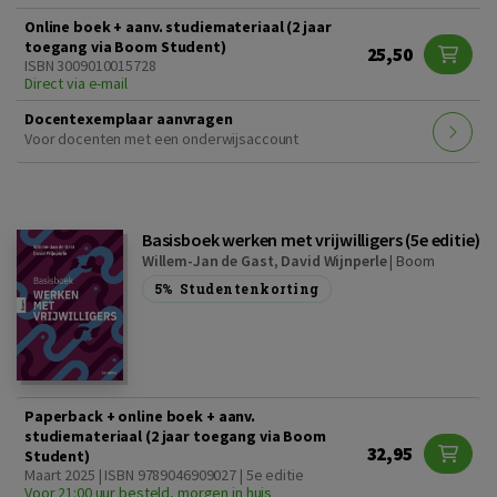
Online boek + aanv. studiemateriaal (2 jaar
toegang via Boom Student)
25,50
ISBN 3009010015728
Direct via e-mail
Docentexemplaar aanvragen
Voor docenten met een onderwijsaccount
Basisboek werken met vrijwilligers (5e editie)
Willem-Jan de Gast
,
David Wijnperle
|
Boom
5%
Studentenkorting
Paperback + online boek + aanv.
studiemateriaal (2 jaar toegang via Boom
32,95
Student)
Maart 2025 | ISBN 9789046909027 | 5e editie
Voor 21:00 uur besteld, morgen in huis