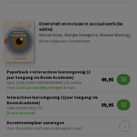
Diversiteit en inclusie in sociaal werk (6e
editie)
Marian Dries
,
Marijke Steegstra
,
Roxane Warring
|
Boom uitgevers Amsterdam
Paperback + interactieve leeromgeving (2
jaar toegang via Boom Academie)
49,95
April 2026 | ISBN 9789046909065 | 6e editie
Voor 21:00 uur besteld, morgen in huis
Interactieve leeromgeving (2 jaar toegang via
Boom Academie)
39,95
ISBN 3009010015797
Direct via e-mail
Docentexemplaar aanvragen
Voor docenten met een onderwijsaccount