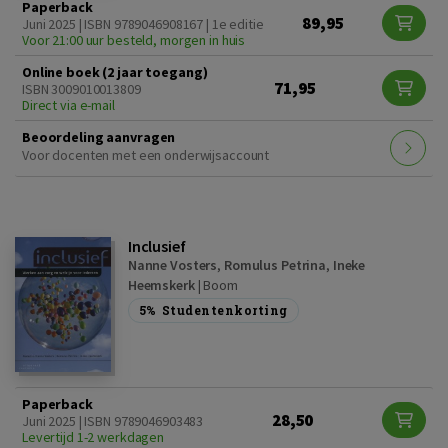
Paperback
89,95
Juni 2025 | ISBN 9789046908167 | 1e editie
Voor 21:00 uur besteld, morgen in huis
Online boek (2 jaar toegang)
71,95
ISBN 3009010013809
Direct via e-mail
Beoordeling aanvragen
Voor docenten met een onderwijsaccount
Inclusief
Nanne Vosters
,
Romulus Petrina
,
Ineke
Heemskerk
|
Boom
5%
Studentenkorting
Paperback
28,50
Juni 2025 | ISBN 9789046903483
Levertijd 1-2 werkdagen