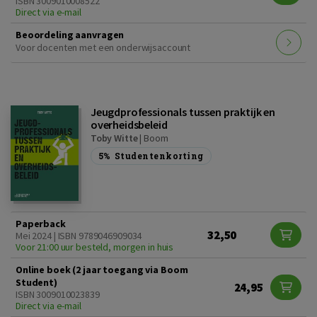
ISBN 3009010008522
Direct via e-mail
Beoordeling aanvragen
Voor docenten met een onderwijsaccount
Jeugdprofessionals tussen praktijk en
overheidsbeleid
Toby Witte
|
Boom
5%
Studentenkorting
Paperback
32,50
Mei 2024 | ISBN 9789046909034
Voor 21:00 uur besteld, morgen in huis
Online boek (2 jaar toegang via Boom
Student)
24,95
ISBN 3009010023839
Direct via e-mail