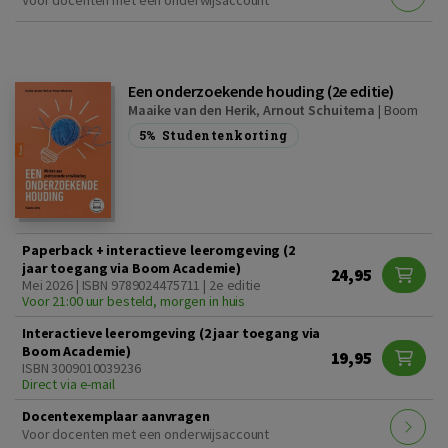
Voor docenten met een onderwijsaccount
Een onderzoekende houding (2e editie)
Maaike van den Herik
,
Arnout Schuitema
|
Boom
5%
Studentenkorting
Paperback + interactieve leeromgeving (2
jaar toegang via Boom Academie)
24,95
Mei 2026 | ISBN 9789024475711 | 2e editie
Voor 21:00 uur besteld, morgen in huis
Interactieve leeromgeving (2 jaar toegang via
Boom Academie)
19,95
ISBN 3009010039236
Direct via e-mail
Docentexemplaar aanvragen
Voor docenten met een onderwijsaccount