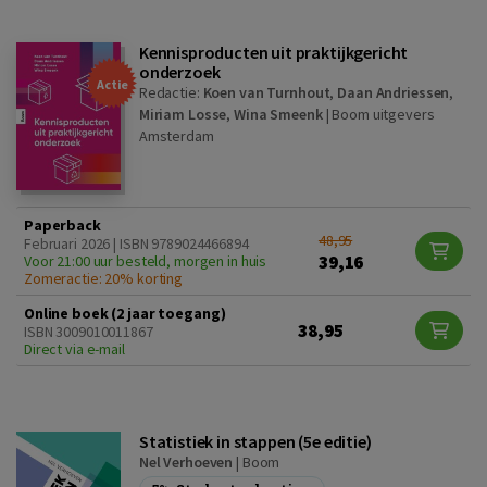
Kennisproducten uit praktijkgericht
onderzoek
Actie
Redactie:
Koen van Turnhout
,
Daan Andriessen
,
Miriam Losse
,
Wina Smeenk
|
Boom uitgevers
Amsterdam
Paperback
48,95
Februari 2026 | ISBN 9789024466894
39,16
Voor 21:00 uur besteld, morgen in huis
Zomeractie: 20% korting
Online boek (2 jaar toegang)
38,95
ISBN 3009010011867
Direct via e-mail
Statistiek in stappen (5e editie)
Nel Verhoeven
|
Boom