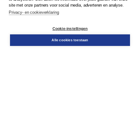
© 2026
Koninklijke Boom uitgevers
site met onze partners voor social media, adverteren en analyse.
Privacy- en cookieverklaring
Klantenservice
Service & informatie
Contact
Cookie-instellingen
Retourneren
Docentenservice
Alle cookies toestaan
Snel bestellen
Teamviewer
Boom voor jou
Voor de boekhandel
Voor de pers
Publiceren bij Boom
Werken bij Boom & Vacatures
Over Boom
Wat ons drijft
Onze historie
Onze auteurs
Onze organisatie
Duurzaam ondernemen