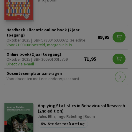
Dijk
|
Boom
Hardback + licentie online boek (2 jaar
toegang)
89,95
Oktober 2025 | ISBN 9789046909072 | 3e editie
Voor 21:00 uur besteld, morgen in huis
Online boek (2 jaar toegang)
71,95
Oktober 2025 | ISBN 3009010015759
Direct via e-mail
Docentexemplaar aanvragen
Voor docenten met een onderwijsaccount
Applying Statistics in Behavioural Research
(2nd edition)
Jules Ellis
,
Inge Rabeling
|
Boom
5%
Studentenkorting