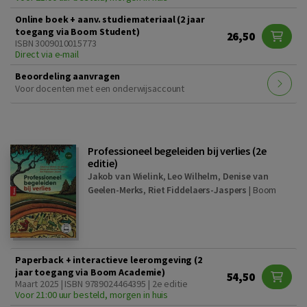
Online boek + aanv. studiemateriaal (2 jaar
toegang via Boom Student)
26,50
ISBN 3009010015773
Direct via e-mail
Beoordeling aanvragen
Voor docenten met een onderwijsaccount
Professioneel begeleiden bij verlies (2e
editie)
Jakob van Wielink
,
Leo Wilhelm
,
Denise van
Geelen-Merks
,
Riet Fiddelaers-Jaspers
|
Boom
Paperback + interactieve leeromgeving (2
jaar toegang via Boom Academie)
54,50
Maart 2025 | ISBN 9789024464395 | 2e editie
Voor 21:00 uur besteld, morgen in huis