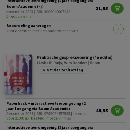
Interactieve leeromgeving (2 jaar toegang via
Boom Academie)
31,95
November 2023 | ISBN 3009010007242
Direct via e-mail
Beoordeling aanvragen
Voor docenten met een onderwijsaccount
Praktische gespreksvoering (4e editie)
Liesbeth Ruijs
,
Wim Donders
|
Boom
5%
Studentenkorting
Paperback + interactieve leeromgeving (2
jaar toegang via Boom Academie)
46,95
December 2024 | ISBN 9789024457595 | 4e editie
Voor 21:00 uur besteld, morgen in huis
Interactieve leeromgeving (2 jaar toegang via