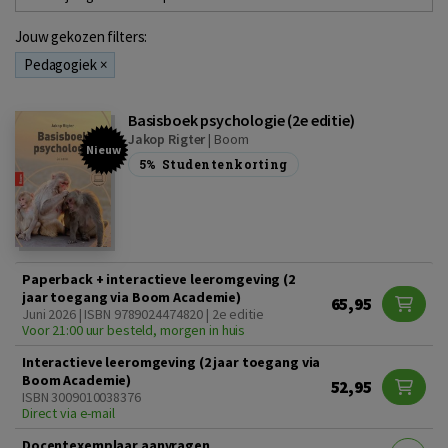
Jouw gekozen filters:
Pedagogiek
×
Basisboek psychologie (2e editie)
Jakop Rigter
|
Boom
Nieuw
5%
Studentenkorting
Paperback + interactieve leeromgeving (2
jaar toegang via Boom Academie)
65,95
Juni 2026 | ISBN 9789024474820 | 2e editie
Voor 21:00 uur besteld, morgen in huis
Interactieve leeromgeving (2 jaar toegang via
Boom Academie)
52,95
ISBN 3009010038376
Direct via e-mail
Docentexemplaar aanvragen