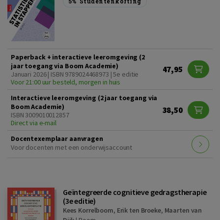
5%
Studentenkorting
Paperback + interactieve leeromgeving (2
jaar toegang via Boom Academie)
47,95
Januari 2026 | ISBN 9789024468973 | 5e editie
Voor 21:00 uur besteld, morgen in huis
Interactieve leeromgeving (2 jaar toegang via
Boom Academie)
38,50
ISBN 3009010012857
Direct via e-mail
Docentexemplaar aanvragen
Voor docenten met een onderwijsaccount
Geïntegreerde cognitieve gedragstherapie
(3e editie)
Kees Korrelboom
,
Erik ten Broeke
,
Maarten van