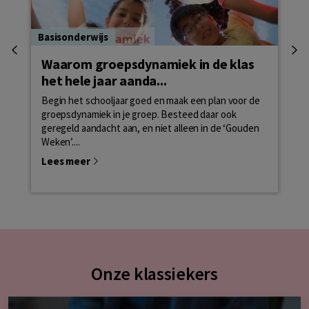
Basisonderwijs
Bas
Waarom groepsdynamiek in de klas
Pe
het hele jaar aanda...
ba
Begin het schooljaar goed en maak een plan voor de
Hoe
groepsdynamiek in je groep. Besteed daar ook
maa
geregeld aandacht aan, en niet alleen in de ‘Gouden
dan
Weken’....
Le
Lees meer
Onze klassiekers