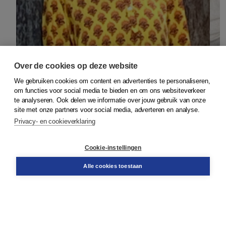
Janneke Hagenaar
Over de cookies op deze website
We gebruiken cookies om content en advertenties te personaliseren,
om functies voor social media te bieden en om ons websiteverkeer
te analyseren. Ook delen we informatie over jouw gebruik van onze
site met onze partners voor social media, adverteren en analyse.
Blijf op de hoogte en haal het beste uit jouw
Privacy- en cookieverklaring
onderwijs. Ontvang onze nieuwsbrief.
E-mailadres
Cookie-instellingen
Alle cookies toestaan
Ik meld me aan voor de nieuwsbrief van Boom Primair
onderwijs en ga akkoord met de
algemene
voorwaarden
en
privacy policy
van Boom.