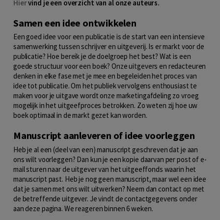
Hier
vind je een overzicht van al onze auteurs.
Samen een idee ontwikkelen
Een goed idee voor een publicatie is de start van een intensieve
samenwerking tussen schrijver en uitgeverij. Is er markt voor de
publicatie? Hoe bereik je de doelgroep het best? Wat is een
goede structuur voor een boek? Onze uitgevers en redacteuren
denken in elke fase met je mee en begeleiden het proces van
idee tot publicatie. Om het publiek vervolgens enthousiast te
maken voor je uitgave wordt onze marketingafdeling zo vroeg
mogelijk in het uitgeefproces betrokken. Zo weten zij hoe uw
boek optimaal in de markt gezet kan worden.
Manuscript aanleveren of idee voorleggen
Heb je al een (deel van een) manuscript geschreven dat je aan
ons wilt voorleggen? Dan kun je een kopie daarvan per post of e-
mail sturen naar de uitgever van het uitgeeffonds waarin het
manuscript past. Heb je nog geen manuscript, maar wel een idee
dat je samen met ons wilt uitwerken? Neem dan contact op met
de betreffende uitgever. Je vindt de contactgegevens onder
aan deze pagina. We reageren binnen 6 weken.