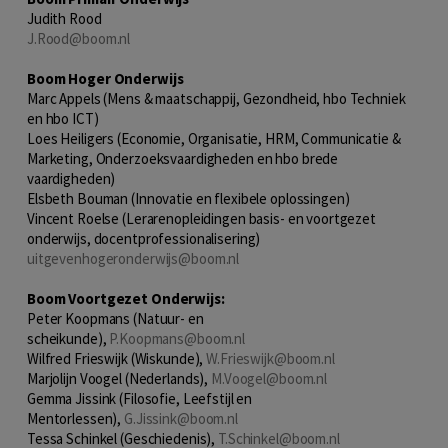
Judith Rood
J.Rood@boom.nl
Boom Hoger Onderwijs
Marc Appels (Mens & maatschappij, Gezondheid, hbo Techniek
en hbo ICT)
Loes Heiligers (Economie, Organisatie, HRM, Communicatie &
Marketing, Onderzoeksvaardigheden en hbo brede
vaardigheden)
Elsbeth Bouman (Innovatie en flexibele oplossingen)
Vincent Roelse (Lerarenopleidingen basis- en voortgezet
onderwijs, docentprofessionalisering)
uitgevenhogeronderwijs@boom.nl
Boom Voortgezet Onderwijs:
Peter Koopmans (Natuur- en
scheikunde),
P.Koopmans@boom.nl
Wilfred Frieswijk (Wiskunde),
W.Frieswijk@boom.nl
Marjolijn Voogel (Nederlands),
M.Voogel@boom.nl
Gemma Jissink (Filosofie, Leefstijl en
Mentorlessen),
G.Jissink@boom.nl
Tessa Schinkel (Geschiedenis),
T.Schinkel@boom.nl