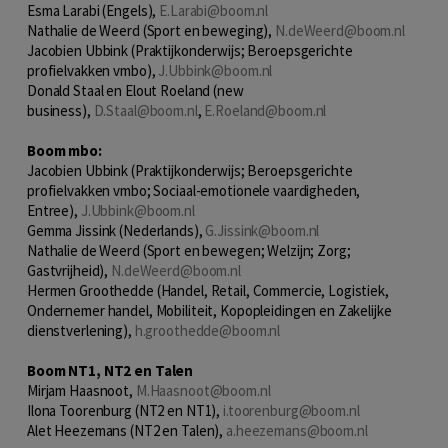
Esma Larabi (Engels),
E.Larabi@boom.nl
Nathalie de Weerd (Sport en beweging),
N.deWeerd@boom.nl
Jacobien Ubbink (
Praktijkonderwijs; Beroepsgerichte
profielvakken vmbo),
J.Ubbink@boom.nl
Donald Staal en Elout Roeland (new
business),
D.Staal@boom.nl
,
E.Roeland@boom.nl
Boom mbo:
Jacobien Ubbink (Praktijkonderwijs; Beroepsgerichte
profielvakken vmbo; Sociaal-emotionele vaardigheden,
Entree),
J.Ubbink@boom.nl
Gemma Jissink (Nederlands),
G.Jissink@boom.nl
Nathalie de Weerd (Sport en bewegen; Welzijn; Zorg;
Gastvrijheid),
N.deWeerd@boom.nl
Hermen Groothedde (Handel, Retail, Commercie, Logistiek,
Ondernemer handel, Mobiliteit, Kopopleidingen en Zakelijke
dienstverlening),
h.groothedde@boom.nl
Boom NT1, NT2 en Talen
Mirjam Haasnoot,
M.Haasnoot@boom.nl
Ilona Toorenburg (NT2 en NT1),
i.toorenburg@boom.nl
Alet Heezemans (NT2 en Talen),
a.heezemans@boom.nl