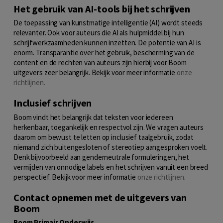
Het gebruik van AI-tools bij het schrijven
De toepassing van kunstmatige intelligentie (AI) wordt steeds
relevanter. Ook voor auteurs die AI als hulpmiddel bij hun
schrijfwerkzaamheden kunnen inzetten. De potentie van AI is
enorm.
Transparantie over het gebruik, bescherming van de
content en de rechten van auteurs zijn hierbij voor Boom
uitgevers zeer belangrijk. Bekijk voor meer informatie
onze
richtlijnen.
Inclusief schrijven
Boom vindt het belangrijk dat teksten voor iedereen
herkenbaar, toegankelijk en respectvol zijn. We vragen auteurs
daarom om bewust te letten op inclusief taalgebruik, zodat
niemand zich buitengesloten of stereotiep aangesproken voelt.
Denk bijvoorbeeld aan genderneutrale formuleringen, het
vermijden van onnodige labels en het schrijven vanuit een breed
perspectief. Bekijk voor meer informatie
onze richtlijnen
.
Contact opnemen met de uitgevers van
Boom
Boom Primair Onderwijs