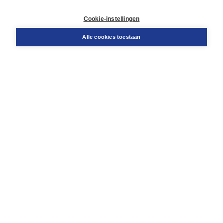
Service & informatie
Contact
Cookie-instellingen
Retourneren
Docentenservice
Alle cookies toestaan
Snel bestellen
Teamviewer
Boom voor jou
Voor de boekhandel
Voor de pers
Publiceren bij Boom
Werken bij Boom & Vacatures
Over Boom
Wat ons drijft
Onze historie
Onze auteurs
Onze organisatie
Duurzaam ondernemen
Gratis verzending in NL vanaf € 20,-.