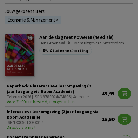
Jouw gekozen filters:
Economie & Management
×
Aan de slag met Power BI (4e editie)
Ben Groenendijk
|
Boom uitgevers Amsterdam
5%
Studentenkorting
Paperback + interactieve leeromgeving (2
jaar toegang via Boom Academie)
43,95
Februari 2026 | ISBN 9789024474806 | 4e editie
Voor 21:00 uur besteld, morgen in huis
Interactieve leeromgeving (2 jaar toegang via
Boom Academie)
35,50
ISBN 3009010038314
Direct via e-mail
Docentexemplaar aanvragen