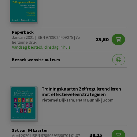
Paperback
Januari 2021 | ISBN 9789024409075 | 7e
35,50
herziene druk
Vandaag besteld, dinsdag in huis
Bezoek website auteurs
Trainingskaarten Zelfregulerend leren
met effectieve leerstrategieën
Pieternel Dijkstra
,
Petra Bunnik
|
Boom
Set van 64 kaarten
38,25
April 2020 | ISBN 9789089539670 | 01.07