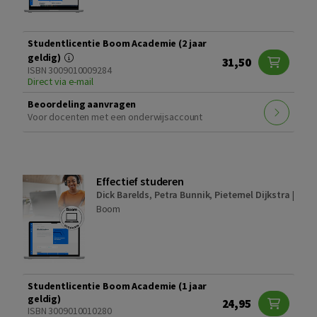
Studentlicentie Boom Academie (2 jaar
geldig)
31,50
ISBN 3009010009284
Direct via e-mail
Beoordeling aanvragen
Voor docenten met een onderwijsaccount
Effectief studeren
Dick Barelds
,
Petra Bunnik
,
Pieternel Dijkstra
|
Boom
Studentlicentie Boom Academie (1 jaar
geldig)
24,95
ISBN 3009010010280