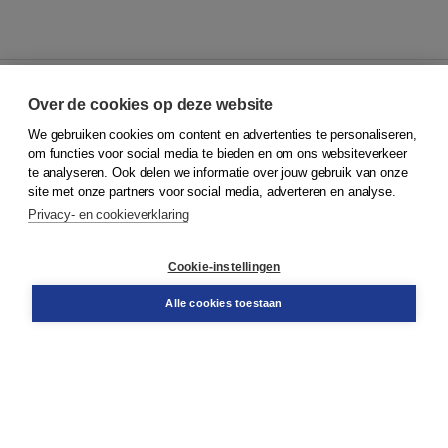
Over de cookies op deze website
We gebruiken cookies om content en advertenties te personaliseren,
© 2026
Koninklijke Boom uitgevers
om functies voor social media te bieden en om ons websiteverkeer
te analyseren. Ook delen we informatie over jouw gebruik van onze
Klantenservice
site met onze partners voor social media, adverteren en analyse.
Service & informatie
Privacy- en cookieverklaring
Contact
Retourneren
Docentenservice
Cookie-instellingen
Snel bestellen
Teamviewer
Alle cookies toestaan
Boom voor jou
Voor de boekhandel
Voor de pers
Publiceren bij Boom
Werken bij Boom & Vacatures