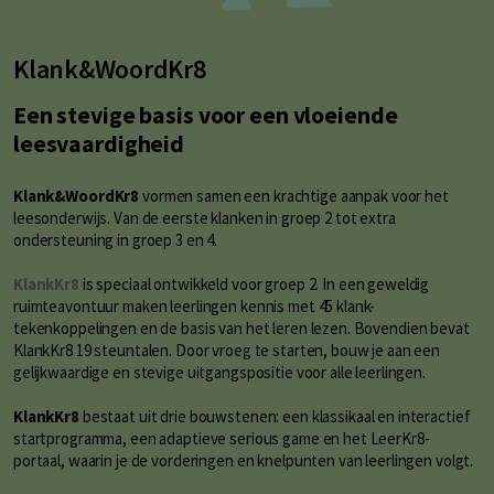
Klank&WoordKr8
Een stevige basis voor een vloeiende
leesvaardigheid
Klank&WoordKr8
vormen samen een krachtige aanpak voor het
leesonderwijs. Van de eerste klanken in groep 2 tot extra
ondersteuning in groep 3 en 4.
KlankKr8
is speciaal ontwikkeld voor groep 2. In een geweldig
ruimteavontuur maken leerlingen kennis met 45 klank-
tekenkoppelingen en de basis van het leren lezen. Bovendien bevat
KlankKr8 19 steuntalen. Door vroeg te starten, bouw je aan een
gelijkwaardige en stevige uitgangspositie voor alle leerlingen.
KlankKr8
bestaat uit drie bouwstenen: een klassikaal en interactief
startprogramma, een adaptieve serious game en het LeerKr8-
portaal, waarin je de vorderingen en knelpunten van leerlingen volgt.