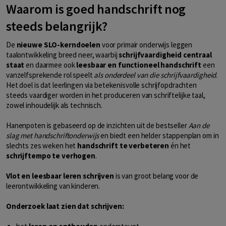
Waarom is goed handschrift nog
steeds belangrijk?
De
nieuwe SLO-kerndoelen
voor primair onderwijs leggen
taalontwikkeling breed neer, waarbij
schrijfvaardigheid centraal
staat
en daarmee ook
leesbaar en functioneel handschrift
een
vanzelfsprekende rol speelt
als onderdeel van die schrijfvaardigheid
.
Het doel is dat leerlingen via betekenisvolle schrijfopdrachten
steeds vaardiger worden in het produceren van schriftelijke taal,
zowel inhoudelijk als technisch.
Hanenpoten is gebaseerd op de inzichten uit de bestseller
Aan de
slag met handschriftonderwijs
en biedt een helder stappenplan om in
slechts zes weken het
handschrift te verbeteren
én het
schrijftempo te verhogen
.
Vlot en leesbaar leren schrijven
is van groot belang voor de
leerontwikkeling van kinderen.
Onderzoek laat zien dat schrijven: