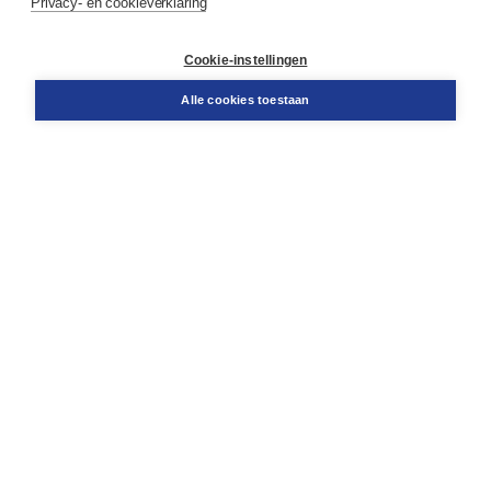
Privacy- en cookieverklaring
Contact
Retourneren
Docentenservice
Cookie-instellingen
Snel bestellen
Teamviewer
Alle cookies toestaan
Boom voor jou
Voor de boekhandel
Voor de pers
Publiceren bij Boom
Werken bij Boom & Vacatures
Over Boom
Wat ons drijft
Onze historie
Onze auteurs
Onze organisatie
Duurzaam ondernemen
Gratis verzending in NL vanaf € 20,-.