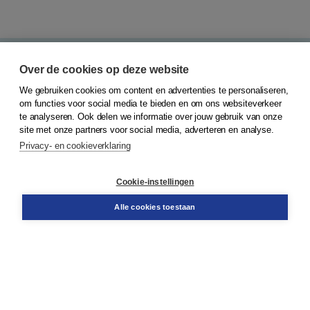
Over de cookies op deze website
Blijf op de hoogte en haal het beste uit jouw
onderwijs. Ontvang onze nieuwsbrief.
We gebruiken cookies om content en advertenties te personaliseren,
om functies voor social media te bieden en om ons websiteverkeer
E-mailadres
te analyseren. Ook delen we informatie over jouw gebruik van onze
site met onze partners voor social media, adverteren en analyse.
Privacy- en cookieverklaring
Cookie-instellingen
Ik meld me aan voor de nieuwsbrief van Boom Primair
onderwijs en ga akkoord met de
algemene
Alle cookies toestaan
voorwaarden
en
privacy policy
van Boom.
Aanmelden >