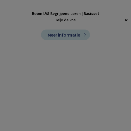
Boom LVS Begrijpend Lezen | Basisset
Teije de Vos
Joep
Meer informatie