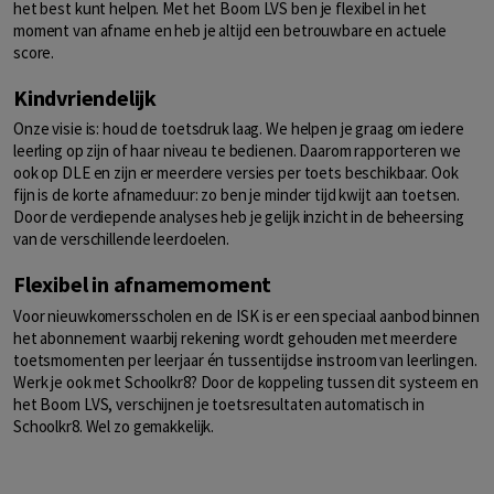
het best kunt helpen. Met het Boom LVS ben je flexibel in het
moment van afname en heb je altijd een betrouwbare en actuele
score.
Kindvriendelijk
Onze visie is: houd de toetsdruk laag. We helpen je graag om iedere
leerling op zijn of haar niveau te bedienen. Daarom rapporteren we
ook op DLE en zijn er meerdere versies per toets beschikbaar. Ook
fijn is de korte afnameduur: zo ben je minder tijd kwijt aan toetsen.
Door de verdiepende analyses heb je gelijk inzicht in de beheersing
van de verschillende leerdoelen.
Flexibel in afnamemoment
Voor nieuwkomersscholen en de ISK is er een speciaal aanbod binnen
het abonnement waarbij rekening wordt gehouden met meerdere
toetsmomenten per leerjaar én tussentijdse instroom van leerlingen.
Werk je ook met Schoolkr8? Door de koppeling tussen dit systeem en
het Boom LVS, verschijnen je toetsresultaten automatisch in
Schoolkr8. Wel zo gemakkelijk.