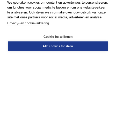
We gebruiken cookies om content en advertenties te personaliseren,
© 2026
Koninklijke Boom uitgevers
om functies voor social media te bieden en om ons websiteverkeer
te analyseren. Ook delen we informatie over jouw gebruik van onze
Klantenservice
site met onze partners voor social media, adverteren en analyse.
Service & informatie
Privacy- en cookieverklaring
Contact
Retourneren
Docentenservice
Cookie-instellingen
Snel bestellen
Teamviewer
Alle cookies toestaan
Boom voor jou
Voor de boekhandel
Voor de pers
Publiceren bij Boom
Werken bij Boom & Vacatures
Over Boom
Wat ons drijft
Onze historie
Onze auteurs
Onze organisatie
Duurzaam ondernemen