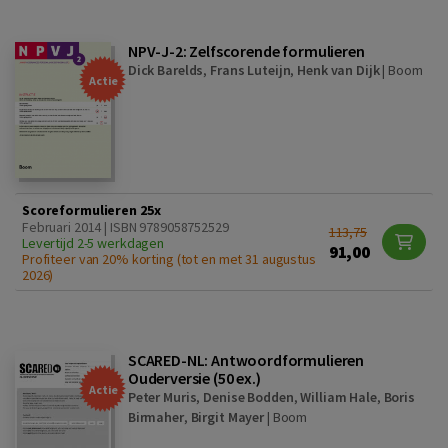
NPV-J-2: Zelfscorende formulieren
Dick Barelds
,
Frans Luteijn
,
Henk van Dijk
|
Boom
Actie
Scoreformulieren 25x
Februari 2014 | ISBN 9789058752529
113,75
Levertijd 2-5 werkdagen
91,00
Profiteer van 20% korting (tot en met 31 augustus
2026)
SCARED-NL: Antwoordformulieren
Ouderversie (50 ex.)
Actie
Peter Muris
,
Denise Bodden
,
William Hale
,
Boris
Birmaher
,
Birgit Mayer
|
Boom