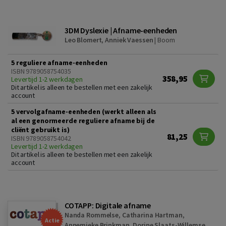
3DM Dyslexie | Afname-eenheden
Leo Blomert
,
Anniek Vaessen
|
Boom
5 reguliere afname-eenheden
ISBN 9789058754035
358,95
Levertijd 1-2 werkdagen
Dit artikel is alleen te bestellen met een zakelijk
account
5 vervolgafname-eenheden (werkt alleen als
al een genormeerde reguliere afname bij de
cliënt gebruikt is)
81,25
ISBN 9789058754042
Levertijd 1-2 werkdagen
Dit artikel is alleen te bestellen met een zakelijk
account
COTAPP: Digitale afname
Nanda Rommelse
,
Catharina Hartman
,
Actie
Annemieke Brinkman
,
Dorine Slaats-Willemse
,