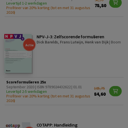
Levertijd 1-2 werkdagen
78,80
Profiteer van 20% korting (tot en met 31 augustus
2026)
NPV-J-3: Zelfscorende formulieren
Dick Barelds
,
Frans Luteijn
,
Henk van Dijk
|
Boom
Actie
Scoreformulieren 25x
September 2020 | ISBN 9789024432622 | 01.01
105,75
Levertijd 2-5 werkdagen
84,60
Profiteer van 20% korting (tot en met 31 augustus
2026)
COTAPP: Handleiding