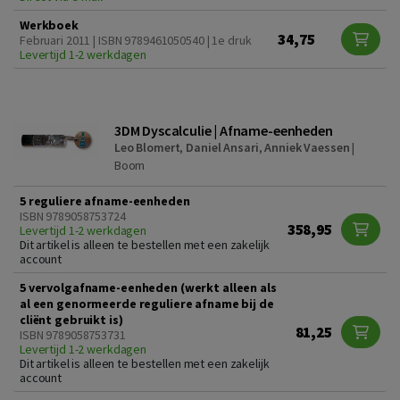
Werkboek
34,75
Februari 2011 | ISBN 9789461050540 | 1e druk
Levertijd 1-2 werkdagen
3DM Dyscalculie | Afname-eenheden
Leo Blomert
,
Daniel Ansari
,
Anniek Vaessen
|
Boom
5 reguliere afname-eenheden
ISBN 9789058753724
358,95
Levertijd 1-2 werkdagen
Dit artikel is alleen te bestellen met een zakelijk
account
5 vervolgafname-eenheden (werkt alleen als
al een genormeerde reguliere afname bij de
cliënt gebruikt is)
81,25
ISBN 9789058753731
Levertijd 1-2 werkdagen
Dit artikel is alleen te bestellen met een zakelijk
account