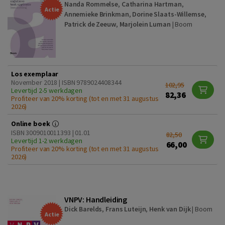
Nanda Rommelse
,
Catharina Hartman
,
Actie
Annemieke Brinkman
,
Dorine Slaats-Willemse
,
Patrick de Zeeuw
,
Marjolein Luman
|
Boom
Los exemplaar
November 2018 | ISBN 9789024408344
102,95
Levertijd 2-5 werkdagen
82,36
Profiteer van 20% korting (tot en met 31 augustus
2026)
Online boek
ISBN 3009010011393 | 01.01
82,50
Levertijd 1-2 werkdagen
66,00
Profiteer van 20% korting (tot en met 31 augustus
2026)
VNPV: Handleiding
Dick Barelds
,
Frans Luteijn
,
Henk van Dijk
|
Boom
Actie