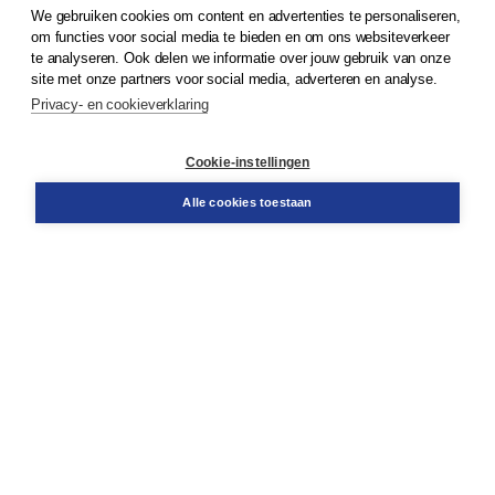
We gebruiken cookies om content en advertenties te personaliseren,
© 2026
Koninklijke Boom uitgevers
om functies voor social media te bieden en om ons websiteverkeer
te analyseren. Ook delen we informatie over jouw gebruik van onze
Klantenservice
site met onze partners voor social media, adverteren en analyse.
Service & informatie
Privacy- en cookieverklaring
Contact
Retourneren
Docentenservice
Cookie-instellingen
Snel bestellen
Teamviewer
Alle cookies toestaan
Boom voor jou
Voor de boekhandel
Voor de pers
Publiceren bij Boom
Werken bij Boom & Vacatures
Over Boom
Wat ons drijft
Onze historie
Onze auteurs
Onze organisatie
Duurzaam ondernemen