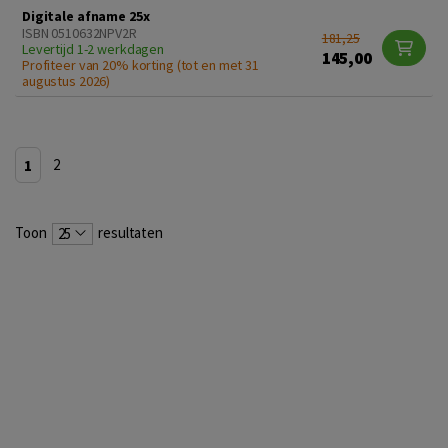
Digitale afname 25x
ISBN 0510632NPV2R
181,25
Levertijd 1-2 werkdagen
145,00
Profiteer van 20% korting (tot en met 31
augustus 2026)
1
2
Toon
resultaten
25