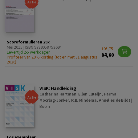
Actie
Scoreformulieren 25x
Mei 2015 | ISBN 9789058753694
105,75
Levertijd 2-5 werkdagen
84,60
Profiteer van 20% korting (tot en met 31 augustus
2026)
VISK: Handleiding
Catharina Hartman
,
Ellen Luteijn
,
Harma
Actie
Moorlag-Jonker
,
R.B. Minderaa
,
Annelies de Bildt
|
Boom
Los exemplaar