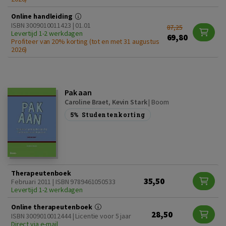
Online handleiding
ISBN 3009010011423 | 01.01
87,25
Levertijd 1-2 werkdagen
69,80
Profiteer van 20% korting (tot en met 31 augustus
2026)
Pak aan
Caroline Braet
,
Kevin Stark
|
Boom
5%
Studentenkorting
Therapeutenboek
35,50
Februari 2011 | ISBN 9789461050533
Levertijd 1-2 werkdagen
Online therapeutenboek
28,50
ISBN 3009010012444 | Licentie voor 5 jaar
Direct via e-mail