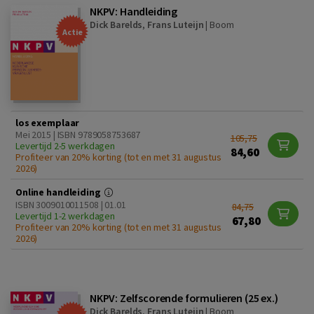
NKPV: Handleiding
Dick Barelds
,
Frans Luteijn
|
Boom
Actie
los exemplaar
Mei 2015 | ISBN 9789058753687
105,75
Levertijd 2-5 werkdagen
84,60
Profiteer van 20% korting (tot en met 31 augustus
2026)
Online handleiding
ISBN 3009010011508 | 01.01
84,75
Levertijd 1-2 werkdagen
67,80
Profiteer van 20% korting (tot en met 31 augustus
2026)
NKPV: Zelfscorende formulieren (25 ex.)
Dick Barelds
,
Frans Luteijn
|
Boom