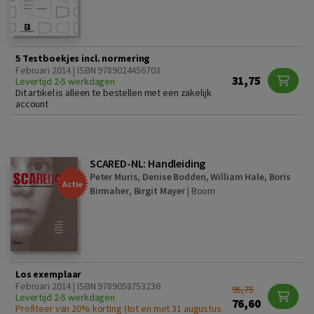
5 Testboekjes incl. normering
Februari 2014 | ISBN 9789024456703
31,75
Levertijd 2-5 werkdagen
Dit artikel is alleen te bestellen met een zakelijk
account
SCARED-NL: Handleiding
Peter Muris
,
Denise Bodden
,
William Hale
,
Boris
Actie
Birmaher
,
Birgit Mayer
|
Boom
Los exemplaar
Februari 2014 | ISBN 9789058753236
95,75
Levertijd 2-5 werkdagen
76,60
Profiteer van 20% korting (tot en met 31 augustus