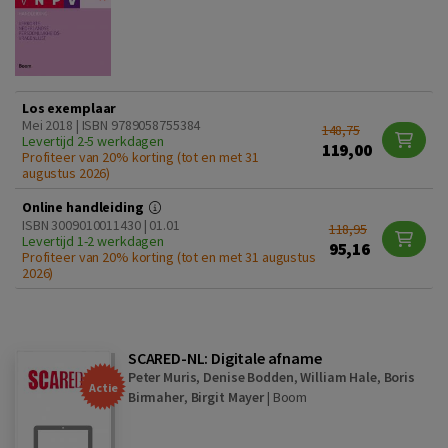
Los exemplaar
Mei 2018 | ISBN 9789058755384
148,75
Levertijd 2-5 werkdagen
119,00
Profiteer van 20% korting (tot en met 31
augustus 2026)
Online handleiding
ISBN 3009010011430 | 01.01
118,95
Levertijd 1-2 werkdagen
95,16
Profiteer van 20% korting (tot en met 31 augustus
2026)
SCARED-NL: Digitale afname
Peter Muris
,
Denise Bodden
,
William Hale
,
Boris
Actie
Birmaher
,
Birgit Mayer
|
Boom