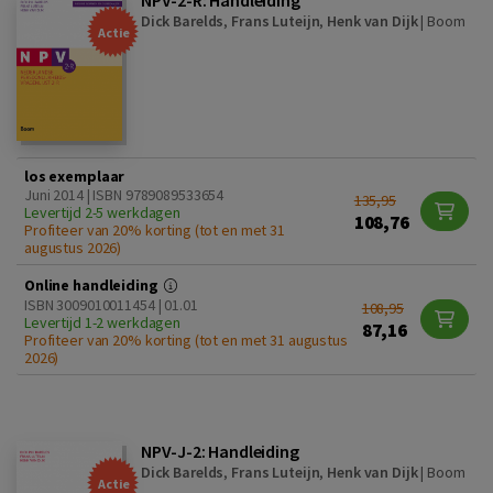
Dick Barelds
,
Frans Luteijn
,
Henk van Dijk
|
Boom
Actie
los exemplaar
Juni 2014 | ISBN 9789089533654
135,95
Levertijd 2-5 werkdagen
108,76
Profiteer van 20% korting (tot en met 31
augustus 2026)
Online handleiding
ISBN 3009010011454 | 01.01
108,95
Levertijd 1-2 werkdagen
87,16
Profiteer van 20% korting (tot en met 31 augustus
2026)
NPV-J-2: Handleiding
Dick Barelds
,
Frans Luteijn
,
Henk van Dijk
|
Boom
Actie