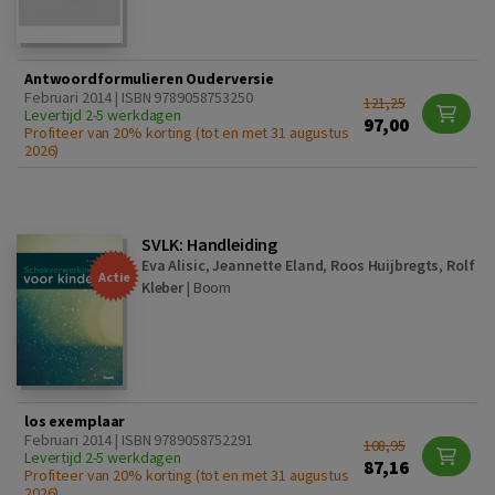
Antwoordformulieren Ouderversie
Februari 2014 | ISBN 9789058753250
121,25
Levertijd 2-5 werkdagen
97,00
Profiteer van 20% korting (tot en met 31 augustus
2026)
SVLK: Handleiding
Eva Alisic
,
Jeannette Eland
,
Roos Huijbregts
,
Rolf
Actie
Kleber
|
Boom
los exemplaar
Februari 2014 | ISBN 9789058752291
108,95
Levertijd 2-5 werkdagen
87,16
Profiteer van 20% korting (tot en met 31 augustus
2026)