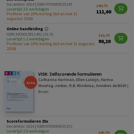
December 2014 | ISBN 9789089535245
140,75
Levertijd 2-5 werkdagen
112,60
Profiteer van 20% korting (tot en met 31
augustus 2026)
Online handleiding
ISBN 3009010011461 | 01.01
112,75
Levertijd 1-2 werkdagen
90,20
Profiteer van 20% korting (tot en met 31 augustus
2026)
VISK: Zelfscorende formulieren
Catharina Hartman
,
Ellen Luteijn
,
Harma
Actie
Moorlag-Jonker
,
R.B. Minderaa
,
Annelies de Bildt
|
Boom
Scoreformulieren 25x
December 2014 | ISBN 9789089535252
Levertijd 2-5 werkdagen
105,75