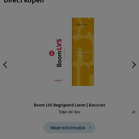
Boom LVS Begrijpend Lezen | Basisset
Teije de Vos
Joep
Meer informatie