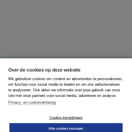
Over de cookies op deze website
Blijf op de hoogte en haal het beste uit jouw
onderwijs. Ontvang onze nieuwsbrief.
We gebruiken cookies om content en advertenties te personaliseren,
om functies voor social media te bieden en om ons websiteverkeer
E-mailadres
te analyseren. Ook delen we informatie over jouw gebruik van onze
site met onze partners voor social media, adverteren en analyse.
Privacy- en cookieverklaring
Cookie-instellingen
Ik meld me aan voor de nieuwsbrief van Boom Primair
onderwijs en ga akkoord met de
algemene
Alle cookies toestaan
voorwaarden
en
privacy policy
van Boom.