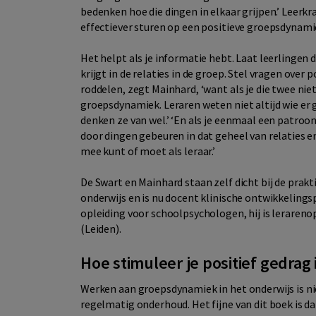
bedenken hoe die dingen in elkaar grijpen.’ Leer
effectiever sturen op een positieve groepsdynami
Het helpt als je informatie hebt. Laat leerlinge
krijgt in de relaties in de groep. Stel vragen over
roddelen, zegt Mainhard, ‘want als je die twee niet
groepsdynamiek. Leraren weten niet altijd wie er 
denken ze van wel.’ ‘En als je eenmaal een patroon
door dingen gebeuren in dat geheel van relaties en
mee kunt of moet als leraar.’
De Swart en Mainhard staan zelf dicht bij de prakt
onderwijs en is nu docent klinische ontwikkeling
opleiding voor schoolpsychologen, hij is leraren
(Leiden).
Hoe stimuleer je positief gedrag 
Werken aan groepsdynamiek in het onderwijs is nie
regelmatig onderhoud. Het fijne van dit boek is d