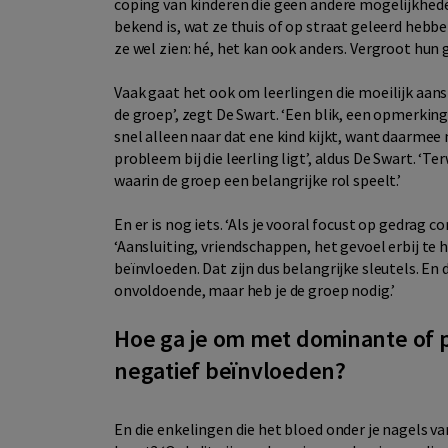
coping van kinderen die geen andere mogelijkhede
bekend is, wat ze thuis of op straat geleerd hebben.
ze wel zien: hé, het kan ook anders. Vergroot hun 
Vaak gaat het ook om leerlingen die moeilijk aansl
de groep’, zegt De Swart. ‘Een blik, een opmerking—
snel alleen naar dat ene kind kijkt, want daarmee m
probleem bij die leerling ligt’, aldus De Swart. ‘Te
waarin de groep een belangrijke rol speelt.’
En er is nog iets. ‘Als je vooral focust op gedrag c
‘Aansluiting, vriendschappen, het gevoel erbij te 
beïnvloeden. Dat zijn dus belangrijke sleutels. En
onvoldoende, maar heb je de groep nodig.’
Hoe ga je om met dominante of p
negatief beïnvloeden?
En die enkelingen die het bloed onder je nagels va