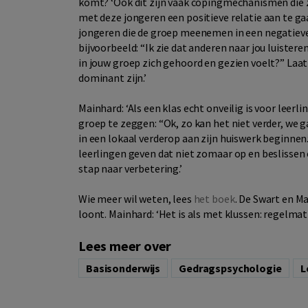
komt? ‘Ook dit zijn vaak copingmechanismen die 
met deze jongeren een positieve relatie aan te gaa
jongeren die de groep meenemen in een negatieve
bijvoorbeeld: “Ik zie dat anderen naar jou luistere
in jouw groep zich gehoord en gezien voelt?” Laa
dominant zijn.’
Mainhard: ‘Als een klas echt onveilig is voor leer
groep te zeggen: “Ok, zo kan het niet verder, we 
in een lokaal verderop aan zijn huiswerk beginnen.
leerlingen geven dat niet zomaar op en beslissen 
stap naar verbetering.’
Wie meer wil weten, lees
het boek
. De Swart en Ma
loont. Mainhard: ‘Het is als met klussen: regelma
Lees meer over
Basisonderwijs
Gedragspsychologie