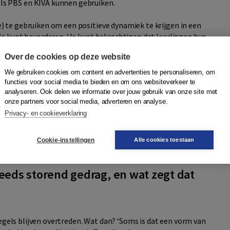
ls PBS en KIVA kunnen gebruiken.
 te gebruiken om een positieve dynamiek te krijgen in een
je kunt bevorderen. ‘Je kunt bekrachtigen dat leerlingen hun
 verandert niet veel in de groepsdynamiek. Als dat wel je
Over de cookies op deze website
ngen elkaar helpen, rekening houden met elkaar, of ander pro-
ositieve sociale normen in de groep.
We gebruiken cookies om content en advertenties te personaliseren, om
functies voor social media te bieden en om ons websiteverkeer te
lassen hangen? De Swart: ‘Zorg dat je een groep betrekt bij
analyseren. Ook delen we informatie over jouw gebruik van onze site met
onze partners voor social media, adverteren en analyse.
er verantwoordelijk voor voelen en evalueer de afspraken
Privacy- en cookieverklaring
 hebben toch afgesproken dat…’), maar met een beroep op
ver: “Hoe vonden jullie dat het vandaag ging in de klas?
eek dat jullie elkaar hielpen?” Toon oprechte interesse en
Cookie-instellingen
Alle cookies toestaan
eeds storend gedrag, en wat zegt dat
 regels blijven overtreden. Wat dan? ‘Soms is dat een vorm van