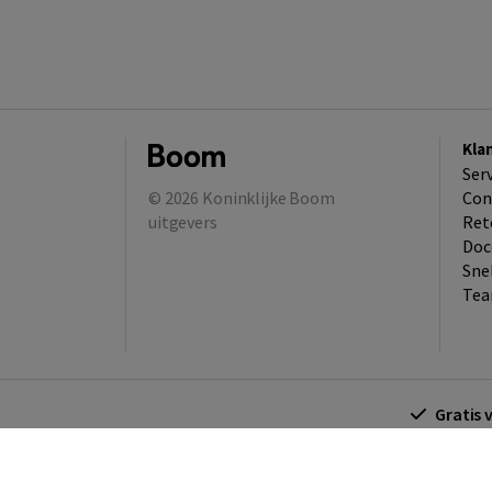
Kla
Ser
© 2026
Koninklijke Boom
Con
uitgevers
Ret
Doc
Sne
Tea
Gratis 