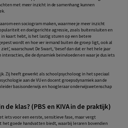
krachten met meer inzicht in de samenhang kunnen
ek.
n daarom een sociogram maken, waarmee je meer inzicht
 populariteit en doelgerichte agressie, zoals buitensluiten en
 in kaart hebt, is het lastig sturen op een betere
gepest wordt en hoe ver iemand buiten de groep ligt, ook al
 ziet’, waarschuwt De Swart, ‘besef dan dat er het hele jaar
 interacties, die de dynamiek beïnvloeden en waar je dus iets
ijk. Zij heeft gewerkt als schoolpsycholoog in het speciaal
spsychologie aan de VU en docent groepsdynamiek aan de
opleider basisonderwijs en hoogleraar onderwijswetenschap
in de klas? (PBS en KIVA in de praktijk)
t iets voor een eerste, sensitieve fase, maar vergt
at het goede handvatten biedt, waarbij leraren bovendien