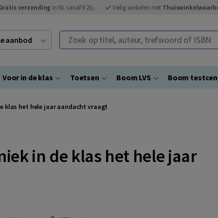
Gratis verzending
in NL vanaf € 20,-
Veilig winkelen met
Thuiswinkelwaarb
Zoek op titel, auteur, trefwoord of ISBN
ele aanbod
Voor in de klas
Toetsen
Boom LVS
Boom testce
 klas het hele jaar aandacht vraagt
k in de klas het hele jaar