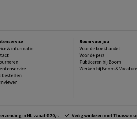
ntenservice
Boom voor jou
vice & informatie
Voor de boekhandel
tact
Voor de pers
ourneren
Publiceren bij Boom
entenservice
Werken bij Boom & Vacatur
l bestellen
mviewer
verzending in NL vanaf € 20,-.
Veilig winkelen met Thuiswin