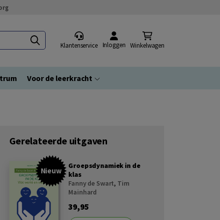
org
Inloggen
Klantenservice
Winkelwagen
ntrum
Voor de leerkracht
Gerelateerde uitgaven
Groepsdynamiek in de
Nieuw
klas
Fanny de Swart
,
Tim
Mainhard
39,95