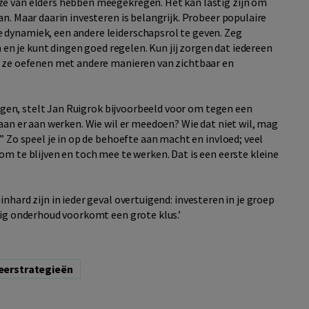
ze van elders hebben meegekregen. Het kan lastig zijn om
n. Maar daarin investeren is belangrijk. Probeer populaire
 dynamiek, een andere leiderschapsrol te geven. Zeg
n en je kunt dingen goed regelen. Kun jij zorgen dat iedereen
t ze oefenen met andere manieren van zichtbaar en
lingen, stelt Jan Ruigrok bijvoorbeeld voor om tegen een
gaan er aan werken. Wie wil er meedoen? Wie dat niet wil, mag
” Zo speel je in op de behoefte aan macht en invloed; veel
om te blijven en toch mee te werken. Dat is een eerste kleine
inhard zijn in ieder geval overtuigend: investeren in je groep
tig onderhoud voorkomt een grote klus.’
Leerstrategieën