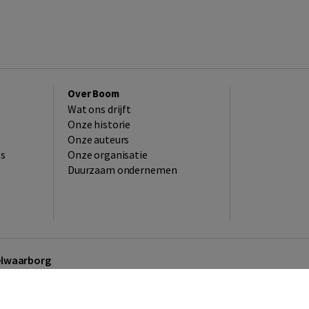
Over Boom
Wat ons drijft
Onze historie
Onze auteurs
es
Onze organisatie
Duurzaam ondernemen
kelwaarborg