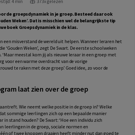
stijd:
4 min
373x gelezen
oor de groepsdynamiek in je groep. Besteed daar ook
uden Weken’. Dat is misschien wel de belangrijkste tip
uwe boek Groepsdynamiek in de klas.
en een misverstand de wereld uit helpen. Wanneer leraren het
die ‘Gouden Weken’, zegt De Swart. De eerste schoolweken
. ‘Maar meestal kom jij als nieuwe leraar in een groep met
zorg voor een warme overdracht van de vorige
rouwd te raken met deze groep.’ Goed idee, zo voor de
ogram laat zien over de groep
e aantreft. Wie neemt welke positie in de groep in? Welke
 dat sommige leerlingen zich op een bepaalde manier
r in stand houden? De Swart: ‘Hoe een individu zich
an leerlingen in de groep, sociale normen en
én of twee knoppen draaien heeft minder nut dan goed te