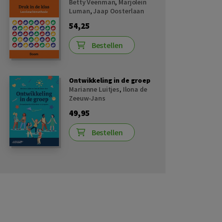
Betty Veenman
,
Marjolein
Luman
,
Jaap Oosterlaan
54,25
Bestellen
Ontwikkeling in de groep
Marianne Luitjes
,
Ilona de
Zeeuw-Jans
49,95
Bestellen