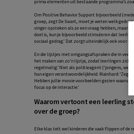
prima elementen uit bestaande programma’s zoa
Om Positive Behavior Support bijvoorbeeld (mede)
groep, zegt De Swart, moet je weten welk gedrag 
vinger opsteken als ze een vraag hebben, maar dat
doel is, kun je bijvoorbeeld stimuleren dat leerli
sociaal gedrag.’ Dat zorgt uiteindelijk ook voor p
En die lijstjes met omgangsafspraken die in veel k
het maken van zo’n lijstje, zodat leerlingen zich 
regelmatig.’ Niet als politieagent (‘jongens, we
hun eigen verantwoordelijkheid. Mainhard: ‘Zeg lie
Hebben jullie mooie voorbeelden gezien waaruit bl
focus op de interactie.’
Waarom vertoont een leerling st
over de groep?
Elke klas telt wel kinderen die vaak flippen of de