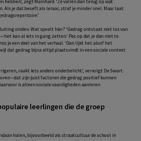
n hebben’, zegt Mainhard. ‘Ze vallen dan terug op wat
 Als je dat beseft als leraar, straf je minder snel. Maar laat
gedragsrepertoire.’
uiting vinden. Wat speelt hier? ‘Gedrag ontstaat niet los van
het kan al iets in gang zetten.’ Pas op dat je dan niet te
is je een deel van het verhaal. ‘Dan lijkt het alsof het
rwijl dat gedrag bijna altijd plaatsvindt in een sociale context
orrigeren, raakt iets anders onderbelicht’, vervolgt De Swart.
horen—dat zijn juist factoren die gedrag positief kunnen
 daarvoor is alleen sociale vaardigheden aanleren
opulaire leerlingen die de groep
ndaan halen, bijvoorbeeld als straatcultuur de school in