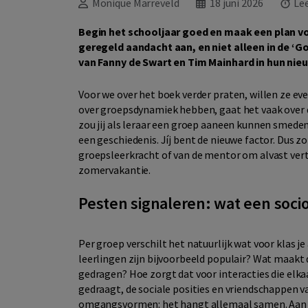
Monique Marreveld
18 juni 2026
Lee
Begin het schooljaar goed en maak een plan v
geregeld aandacht aan, en niet alleen in de ‘Go
van Fanny de Swart en Tim Mainhard in hun nie
Voor we over het boek verder praten, willen ze ev
over groepsdynamiek hebben, gaat het vaak over 
zou jij als leraar een groep aaneen kunnen smeden
een geschiedenis. Jíj bent de nieuwe factor. Dus 
groepsleerkracht of van de mentor om alvast vert
zomervakantie.
Pesten signaleren: wat een soci
Per groep verschilt het natuurlijk wat voor klas j
leerlingen zijn bijvoorbeeld populair? Wat maakt
gedragen? Hoe zorgt dat voor interacties die elkaa
gedraagt, de sociale posities en vriendschappen v
omgangsvormen: het hangt allemaal samen. Aan é