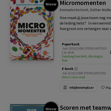
Micromomenten
Nieuw
Emmalotte Smit
,
Esther Moll
Hoe maak jij jouw team nog meer
de leiding hebt? In een wereld
hoe groot ons verlangen naar v
Paperback
Juni 2026 | ISBN 9789024475353
| 1e druk
Vandaag besteld, dinsdag in
huis
E-book
Juli 2026 | ISBN 9789024475360
Direct via e-mail
Inkijkexemplaar
Pla
Scoren met team
Nieuw