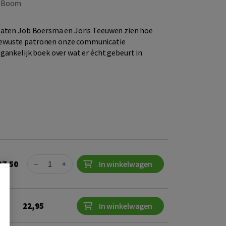
|
Boom
laten Job Boersma en Joris Teeuwen zien hoe
ewuste patronen onze communicatie
gankelijk boek over wat er écht gebeurt in
Quantity
27,50
−
+
In winkelwagen
22,95
In winkelwagen