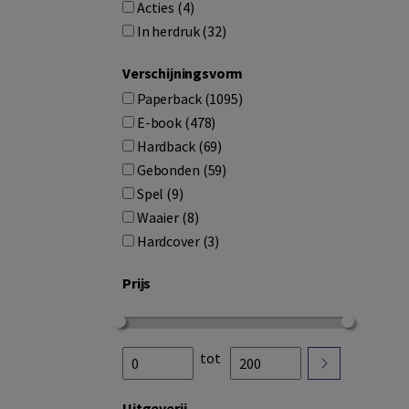
Acties (4)
In herdruk (32)
Verschijningsvorm
Paperback (1095)
E-book (478)
Hardback (69)
Gebonden (59)
Spel (9)
Waaier (8)
Hardcover (3)
Prijs
Price range minimum
Price range maximum
Price range sumbit
tot
Uitgeverij