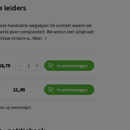
e leiders
deze handzame wegwijzer. De context waarin we
rkt door complexiteit. We weten niet altijd wat
tinue stroom a...
Meer
Quantity
28,75
−
+
In winkelwagen
21,95
In winkelwagen
ats op wensenlijst