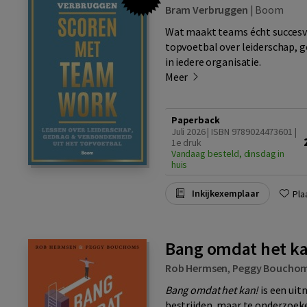
Bram Verbruggen
|
Boom
Wat maakt teams écht succesvo
topvoetbal over leiderschap, g
in iedere organisatie.
Meer
Paperback
Juli 2026 | ISBN 9789024473601 |
1e druk
Vandaag besteld, dinsdag in
huis
Inkijkexemplaar
Pla
Bang omdat het ka
Rob Hermsen
,
Peggy Boucho
Bang omdat het kan!
is een uit
bestrijden, maar te onderzoeke