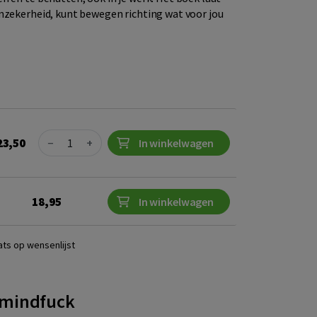
nzekerheid, kunt bewegen richting wat voor jou
Quantity
23,50
−
+
In winkelwagen
18,95
In winkelwagen
ats op wensenlijst
 mindfuck