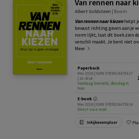
Van rennen naar k
Albert Goldsteen
|
Boom
Van rennen naar kiezen
helpt j
bewust richting geven aan je we
norm lijkt, laat dit boek zien 
verschil maakt. Je bent niet o
Meer
Paperback
Mei 2026 | ISBN 9789024475827
| 1e druk
Vandaag besteld, dinsdag in
huis
E-book
Mei 2026 | ISBN 9789024475834
Direct via e-mail
Inkijkexemplaar
Pla