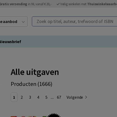
Gratis verzending
in NL vanaf € 20,-
Veilig winkelen met
Thuiswinkelwaarb
Zoek op titel, auteur, trefwoord of ISBN
ele aanbod
Nieuwsbrief
Alle uitgaven
Producten (1666)
1
2
3
4
5
....
67
Volgende