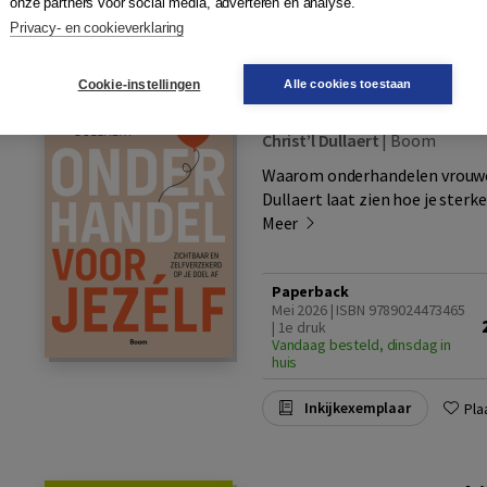
onze partners voor social media, adverteren en analyse.
Inkijkexemplaar
Pla
Privacy- en cookieverklaring
Cookie-instellingen
Alle cookies toestaan
Onderhandel voor 
Christ’l Dullaert
|
Boom
Waarom onderhandelen vrouwen
Dullaert laat zien hoe je sterk
Meer
Paperback
Mei 2026 | ISBN 9789024473465
| 1e druk
Vandaag besteld, dinsdag in
huis
Inkijkexemplaar
Pla