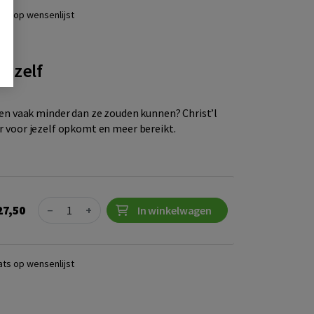
ats op wensenlijst
jezelf
 vaak minder dan ze zouden kunnen? Christ’l
er voor jezelf opkomt en meer bereikt.
Quantity
27,50
−
+
In winkelwagen
ats op wensenlijst