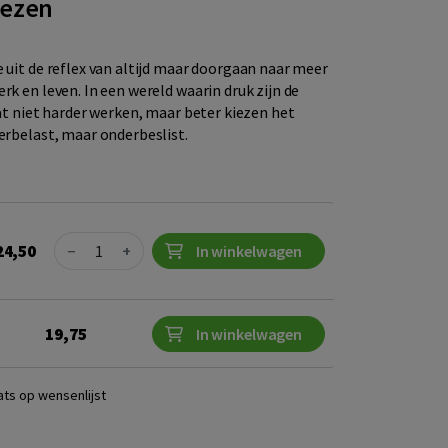
iezen
e uit de reflex van altijd maar doorgaan naar meer
rk en leven. In een wereld waarin druk zijn de
dat niet harder werken, maar beter kiezen het
verbelast, maar onderbeslist.
Quantity
24,50
−
+
In winkelwagen
19,75
In winkelwagen
ats op wensenlijst