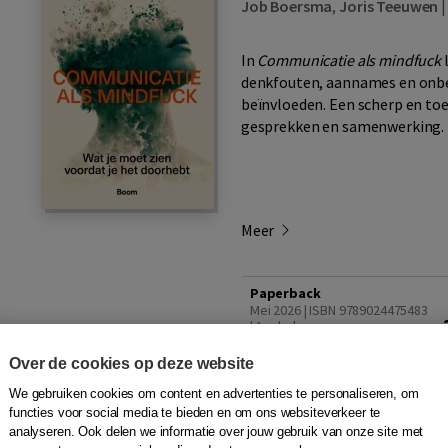
Job Boersma
,
Joris Teeuwen
In
Communicatie als mindfuck
denkfouten, aannames en onb
beïnvloeden. Een scherp en toe
gesprekken en samenwerking.
Meer
Paperback
Mei 2026 | ISBN 9789024475483
| 1e druk
Vandaag besteld, dinsdag in
huis
Over de cookies op deze website
E-book
We gebruiken cookies om content en advertenties te personaliseren, om
Mei 2026 | ISBN 9789024475490
functies voor social media te bieden en om ons websiteverkeer te
Direct via e-mail
analyseren. Ook delen we informatie over jouw gebruik van onze site met