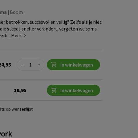
ema
|
Boom
 betrokken, succesvol en veilig? Zelfs als je niet
 die steeds sneller verandert, vergeten we soms
erb...
Meer
Quantity
24,95
−
+
In winkelwagen
19,95
In winkelwagen
ats op wensenlijst
work