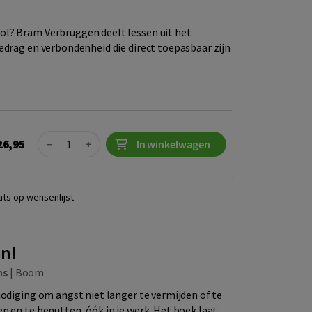
l? Bram Verbruggen deelt lessen uit het
edrag en verbondenheid die direct toepasbaar zijn
Quantity
26,95
−
+
In winkelwagen
ats op wensenlijst
n!
ms
|
Boom
nodiging om angst niet langer te vermijden of te
n en te benutten, óók in je werk. Het boek laat