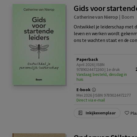
Gids voor startend
Catherine van Nierop
|
Boom
Ontwikkel je leiderschap met 
leven en werken wordt gekenme
ons te wachten staat en de con
Paperback
April 2026 | ISBN
9789024472260 | 1e druk
Vandaag besteld, dinsdag in
huis
E-book
Mei 2026 | ISBN 9789024472277
Direct via e-mail
Inkijkexemplaar
Pla