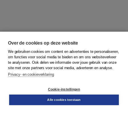
Over de cookies op deze website
We gebruiken cookies om content en advertenties te personaliseren,
© 2026
Koninklijke Boom uitgevers
om functies voor social media te bieden en om ons websiteverkeer
te analyseren. Ook delen we informatie over jouw gebruik van onze
Klantenservice
site met onze partners voor social media, adverteren en analyse.
Service & informatie
Privacy- en cookieverklaring
Contact
Retourneren
Docentenservice
Cookie-instellingen
Snel bestellen
Teamviewer
Alle cookies toestaan
Boom voor jou
Voor de boekhandel
Voor de pers