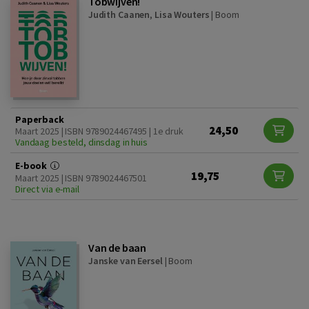
Tobwijven!
Judith Caanen
,
Lisa Wouters
|
Boom
Paperback
24,50
Maart 2025 | ISBN 9789024467495 | 1e druk
Vandaag besteld, dinsdag in huis
E-book
19,75
Maart 2025 | ISBN 9789024467501
Direct via e-mail
Van de baan
Janske van Eersel
|
Boom