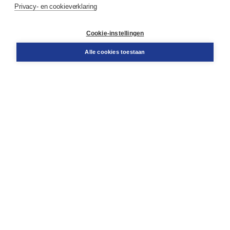
Privacy- en cookieverklaring
Contact
Retourneren
Docentenservice
Cookie-instellingen
Snel bestellen
Teamviewer
Alle cookies toestaan
Boom voor jou
Voor de boekhandel
Voor de pers
Publiceren bij Boom
Werken bij Boom & Vacatures
Over Boom
Wat ons drijft
Onze historie
Onze auteurs
Onze organisatie
Duurzaam ondernemen
Gratis verzending in NL vanaf € 20,-.