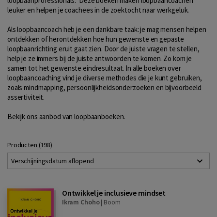
loopbaanprofessionals. Deze boeken maken loopbaancoachen
leuker en helpen je coachees in de zoektocht naar werkgeluk.
Als loopbaancoach heb je een dankbare taak: je mag mensen helpen
ontdekken of herontdekken hoe hun gewenste en gepaste
loopbaanrichting eruit gaat zien. Door de juiste vragen te stellen,
help je ze immers bij de juiste antwoorden te komen. Zo kom je
samen tot het gewenste eindresultaat. In alle boeken over
loopbaancoaching vind je diverse methodes die je kunt gebruiken,
zoals mindmapping, persoonlijkheidsonderzoeken en bijvoorbeeld
assertiviteit.
Bekijk ons aanbod van loopbaanboeken.
Producten (198)
Verschijningsdatum aflopend
Ontwikkel je inclusieve mindset
Ikram Choho
|
Boom