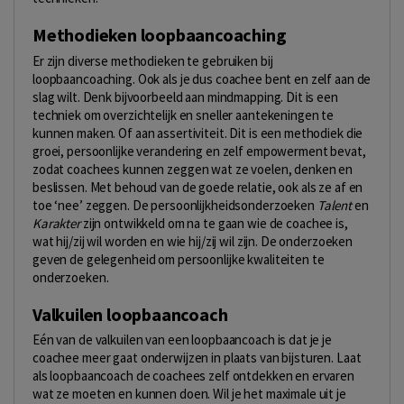
Methodieken loopbaancoaching
Er zijn diverse methodieken te gebruiken bij
loopbaancoaching. Ook als je dus coachee bent en zelf aan de
slag wilt. Denk bijvoorbeeld aan mindmapping. Dit is een
techniek om overzichtelijk en sneller aantekeningen te
kunnen maken. Of aan assertiviteit. Dit is een methodiek die
groei, persoonlijke verandering en zelf empowerment bevat,
zodat coachees kunnen zeggen wat ze voelen, denken en
beslissen. Met behoud van de goede relatie, ook als ze af en
toe ‘nee’ zeggen. De persoonlijkheidsonderzoeken
Talent
en
Karakter
zijn ontwikkeld om na te gaan wie de coachee is,
wat hij/zij wil worden en wie hij/zij wil zijn. De onderzoeken
geven de gelegenheid om persoonlijke kwaliteiten te
onderzoeken.
Valkuilen loopbaancoach
Eén van de valkuilen van een loopbaancoach is dat je je
coachee meer gaat onderwijzen in plaats van bijsturen. Laat
als loopbaancoach de coachees zelf ontdekken en ervaren
wat ze moeten en kunnen doen. Wil je het maximale uit je