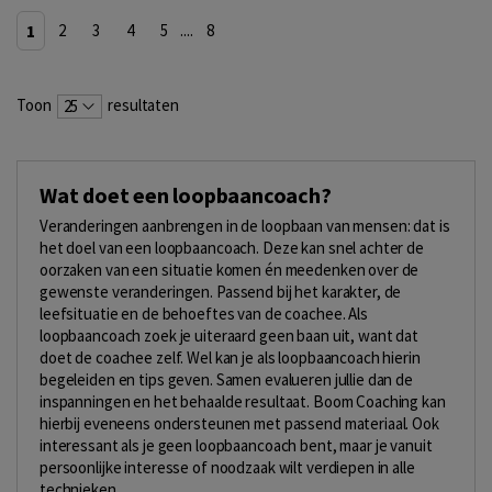
1
2
3
4
5
....
8
Toon
resultaten
25
Wat doet een loopbaancoach?
Veranderingen aanbrengen in de loopbaan van mensen: dat is
het doel van een loopbaancoach. Deze kan snel achter de
oorzaken van een situatie komen én meedenken over de
gewenste veranderingen. Passend bij het karakter, de
leefsituatie en de behoeftes van de coachee. Als
loopbaancoach zoek je uiteraard geen baan uit, want dat
doet de coachee zelf. Wel kan je als loopbaancoach hierin
begeleiden en tips geven. Samen evalueren jullie dan de
inspanningen en het behaalde resultaat. Boom Coaching kan
hierbij eveneens ondersteunen met passend materiaal. Ook
interessant als je geen loopbaancoach bent, maar je vanuit
persoonlijke interesse of noodzaak wilt verdiepen in alle
technieken.