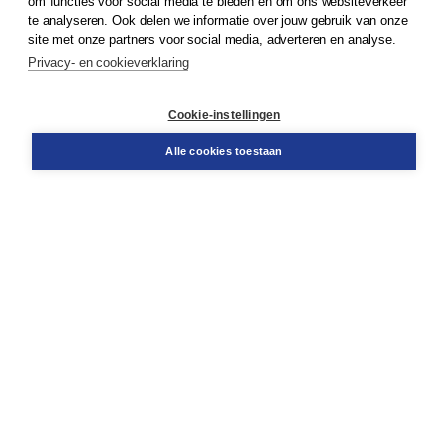
om functies voor social media te bieden en om ons websiteverkeer
te analyseren. Ook delen we informatie over jouw gebruik van onze
Klantenservice
site met onze partners voor social media, adverteren en analyse.
Service & informatie
Privacy- en cookieverklaring
Contact
Retourneren
Docentenservice
Cookie-instellingen
Snel bestellen
Teamviewer
Alle cookies toestaan
Boom voor jou
Voor de boekhandel
Voor de pers
Publiceren bij Boom
Werken bij Boom & Vacatures
Over Boom
Wat ons drijft
Onze historie
Onze auteurs
Onze organisatie
Duurzaam ondernemen