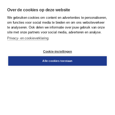
Over de cookies op deze website
We gebruiken cookies om content en advertenties te personaliseren,
© 2026
Koninklijke Boom uitgevers
om functies voor social media te bieden en om ons websiteverkeer
te analyseren. Ook delen we informatie over jouw gebruik van onze
Klantenservice
site met onze partners voor social media, adverteren en analyse.
Service & informatie
Privacy- en cookieverklaring
Contact
Retourneren
Docentenservice
Cookie-instellingen
Snel bestellen
Teamviewer
Alle cookies toestaan
Boom voor jou
Voor de boekhandel
Voor de pers
Publiceren bij Boom
Werken bij Boom & Vacatures
Over Boom
Wat ons drijft
Onze historie