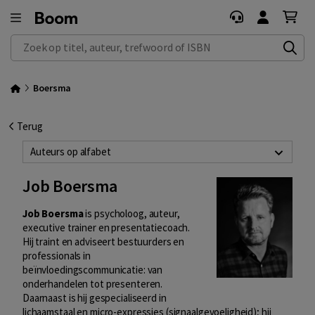
Zoek op titel, auteur, trefwoord of ISBN
Boersma
Terug
Auteurs op alfabet
Job Boersma
Job Boersma
is psycholoog, auteur,
executive trainer en presentatiecoach.
Hij traint en adviseert bestuurders en
professionals in
beïnvloedingscommunicatie: van
onderhandelen tot presenteren.
Daarnaast is hij gespecialiseerd in
lichaamstaal en micro-expressies (signaalgevoeligheid); hij