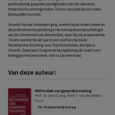
professionele gespreksvaardigheden met de relevante
theoretische achtergronden. Tevens vervulde hij een reeks
bestuurlijke functies.
Voordat hij naar Groningen ging, werkte hij als onderzoeker en
als praktiserend psycholoog in de beroepskeuzepsychologie
aan de Universiteit van Amsterdam, waar hij ook promoveerde.
Tevens werkte hij vier jaar in een staffunctie bij de
Nederlandse Stichting voor Psychotechniek, destijds in
Utrecht. Daarnaast fungeerde hij regelmatig als coach voor
leidinggevend personeel, ook na zijn emeritaat.
Van deze auteur:
Methodiek van gesprekstraining
Prof. dr. Gerrit Lang
,
Henk T. van der Molen
|
Boom
5%
Studentenkorting