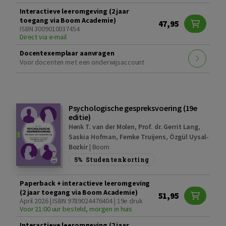
Interactieve leeromgeving (2 jaar
toegang via Boom Academie)
47,95
ISBN 3009010037454
Direct via e-mail
Docentexemplaar aanvragen
Voor docenten met een onderwijsaccount
Psychologische gespreksvoering (19e
editie)
Henk T. van der Molen
,
Prof. dr. Gerrit Lang
,
Saskia Hofman
,
Femke Truijens
,
Özgül Uysal-
Bozkir
|
Boom
5%
Studentenkorting
Paperback + interactieve leeromgeving
(2 jaar toegang via Boom Academie)
51,95
April 2026 | ISBN 9789024476404 | 19e druk
Voor 21:00 uur besteld, morgen in huis
Interactieve leeromgeving (2 jaar