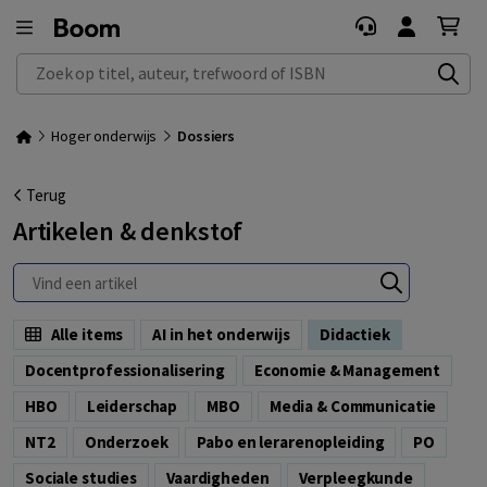
Zoek op titel, auteur, trefwoord of ISBN
Hoger onderwijs
Dossiers
Terug
Artikelen & denkstof
Alle items
AI in het onderwijs
Didactiek
Docentprofessionalisering
Economie & Management
HBO
Leiderschap
MBO
Media & Communicatie
NT2
Onderzoek
Pabo en lerarenopleiding
PO
Sociale studies
Vaardigheden
Verpleegkunde