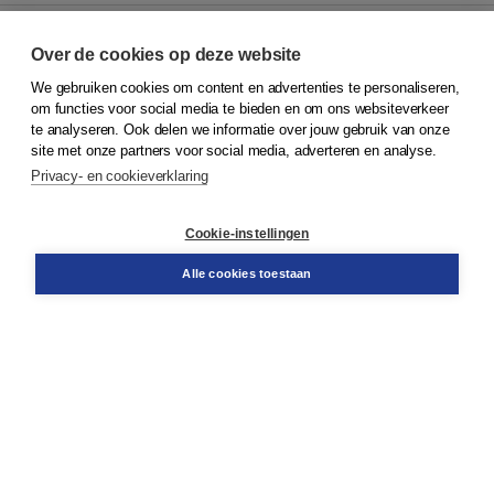
Over de cookies op deze website
We gebruiken cookies om content en advertenties te personaliseren,
© 2026
Koninklijke Boom uitgevers
om functies voor social media te bieden en om ons websiteverkeer
te analyseren. Ook delen we informatie over jouw gebruik van onze
Klantenservice
site met onze partners voor social media, adverteren en analyse.
Service & informatie
Privacy- en cookieverklaring
Contact
Retourneren
Docentenservice
Cookie-instellingen
Snel bestellen
Teamviewer
Alle cookies toestaan
Boom voor jou
Voor de boekhandel
Voor de pers
Publiceren bij Boom
Werken bij Boom & Vacatures
Over Boom
Wat ons drijft