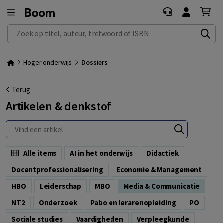
Zoek op titel, auteur, trefwoord of ISBN
Hoger onderwijs
Dossiers
Terug
Artikelen & denkstof
Alle items
AI in het onderwijs
Didactiek
Docentprofessionalisering
Economie & Management
HBO
Leiderschap
MBO
Media & Communicatie
NT2
Onderzoek
Pabo en lerarenopleiding
PO
Sociale studies
Vaardigheden
Verpleegkunde