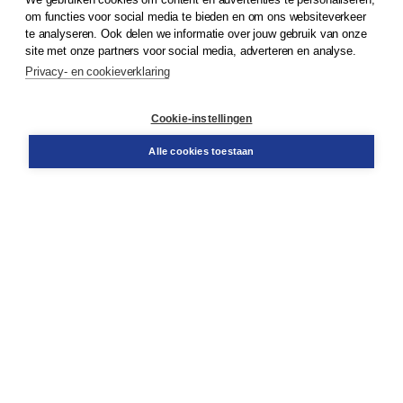
© 2026
Koninklijke Boom uitgevers
om functies voor social media te bieden en om ons websiteverkeer
te analyseren. Ook delen we informatie over jouw gebruik van onze
Klantenservice
site met onze partners voor social media, adverteren en analyse.
Service & informatie
Privacy- en cookieverklaring
Contact
Retourneren
Docentenservice
Cookie-instellingen
Snel bestellen
Teamviewer
Alle cookies toestaan
Boom voor jou
Voor de boekhandel
Voor de pers
Publiceren bij Boom
Werken bij Boom & Vacatures
Over Boom
Wat ons drijft
Onze historie
Onze auteurs
Onze organisatie
Duurzaam ondernemen