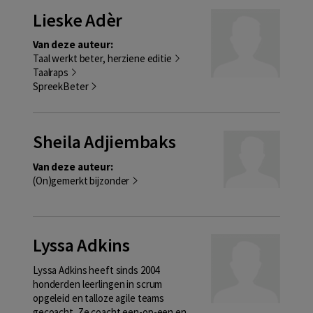
Lieske Adèr
Van deze auteur:
Taal werkt beter, herziene editie
Taalraps
SpreekBeter
Sheila Adjiembaks
Van deze auteur:
(On)gemerkt bijzonder
Lyssa Adkins
Lyssa Adkins heeft sinds 2004
honderden leerlingen in scrum
opgeleid en talloze agile teams
gecoacht. Ze coacht een-op-een en