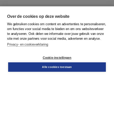
Over de cookies op deze website
We gebruiken cookies om content en advertenties te personaliseren,
© 2026
Koninklijke Boom uitgevers
om functies voor social media te bieden en om ons websiteverkeer
te analyseren. Ook delen we informatie over jouw gebruik van onze
Klantenservice
site met onze partners voor social media, adverteren en analyse.
Service & informatie
Privacy- en cookieverklaring
Contact
Retourneren
Docentenservice
Cookie-instellingen
Snel bestellen
Teamviewer
Alle cookies toestaan
Boom voor jou
Voor de boekhandel
Voor de pers
Publiceren bij Boom
Werken bij Boom & Vacatures
Over Boom
Wat ons drijft