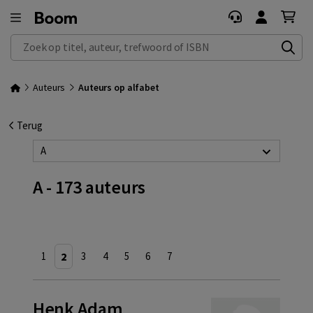
Zoek op titel, auteur, trefwoord of ISBN
Auteurs
Auteurs op alfabet
Terug
A
A - 173 auteurs
1
2
3
4
5
6
7
Henk Adam