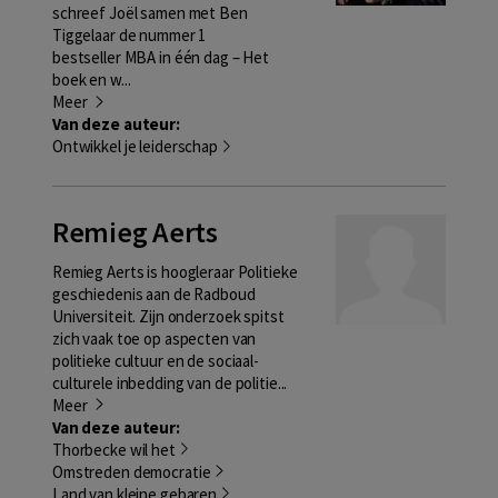
schreef Joël samen met Ben
Tiggelaar de nummer 1
bestseller MBA in één dag – Het
boek en w...
Meer
Van deze auteur:
Ontwikkel je leiderschap
Remieg Aerts
Remieg Aerts is hoogleraar Politieke
geschiedenis aan de Radboud
Universiteit. Zijn onderzoek spitst
zich vaak toe op aspecten van
politieke cultuur en de sociaal-
culturele inbedding van de politie...
Meer
Van deze auteur:
Thorbecke wil het
Omstreden democratie
Land van kleine gebaren