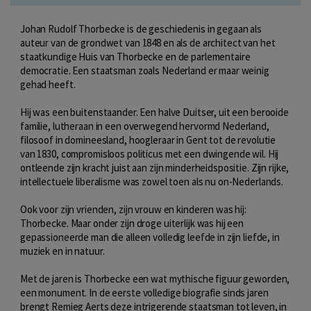
Johan Rudolf Thorbecke is de geschiedenis in gegaan als
auteur van de grondwet van 1848 en als de architect van het
staatkundige Huis van Thorbecke en de parlementaire
democratie. Een staatsman zoals Nederland er maar weinig
gehad heeft.
Hij was een buitenstaander. Een halve Duitser, uit een berooide
familie, lutheraan in een overwegend hervormd Nederland,
filosoof in domineesland, hoogleraar in Gent tot de revolutie
van 1830, compromisloos politicus met een dwingende wil. Hij
ontleende zijn kracht juist aan zijn minderheidspositie. Zijn rijke,
intellectuele liberalisme was zowel toen als nu on-Nederlands.
Ook voor zijn vrienden, zijn vrouw en kinderen was hij:
Thorbecke. Maar onder zijn droge uiterlijk was hij een
gepassioneerde man die alleen volledig leefde in zijn liefde, in
muziek en in natuur.
Met de jaren is Thorbecke een wat mythische figuur geworden,
een monument. In de eerste volledige biografie sinds jaren
brengt Remieg Aerts deze intrigerende staatsman tot leven, in