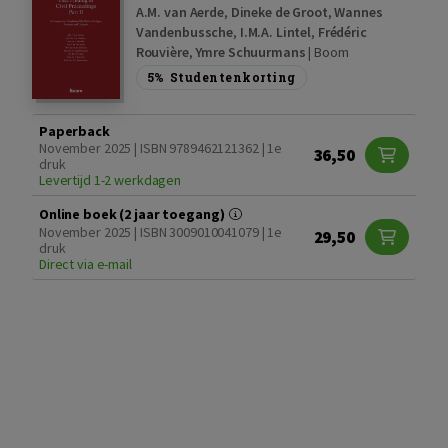
A.M. van Aerde
,
Dineke de Groot
,
Wannes
Vandenbussche
,
I.M.A. Lintel
,
Frédéric
Rouvière
,
Ymre Schuurmans
|
Boom
5%
Studentenkorting
Paperback
November 2025 | ISBN 9789462121362 | 1e
36,50
druk
Levertijd 1-2 werkdagen
Online boek (2 jaar toegang)
November 2025 | ISBN 3009010041079 | 1e
29,50
druk
Direct via e-mail