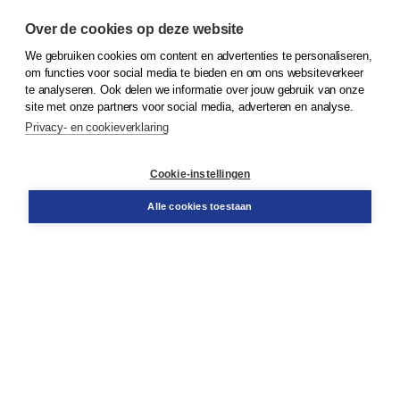
Over de cookies op deze website
We gebruiken cookies om content en advertenties te personaliseren,
© 2026
Koninklijke Boom uitgevers
om functies voor social media te bieden en om ons websiteverkeer
te analyseren. Ook delen we informatie over jouw gebruik van onze
Klantenservice
site met onze partners voor social media, adverteren en analyse.
Service & informatie
Privacy- en cookieverklaring
Contact
Retourneren
Docentenservice
Cookie-instellingen
Snel bestellen
Teamviewer
Alle cookies toestaan
Boom voor jou
Voor de boekhandel
Voor de pers
Publiceren bij Boom
Werken bij Boom & Vacatures
Over Boom
Wat ons drijft
Onze historie