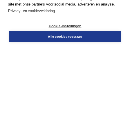
Klantenservice
site met onze partners voor social media, adverteren en analyse.
Service & informatie
Privacy- en cookieverklaring
Contact
Retourneren
Docentenservice
Cookie-instellingen
Snel bestellen
Teamviewer
Alle cookies toestaan
Boom voor jou
Voor de boekhandel
Voor de pers
Publiceren bij Boom
Werken bij Boom & Vacatures
Over Boom
Wat ons drijft
Onze historie
Onze auteurs
Onze organisatie
Duurzaam ondernemen