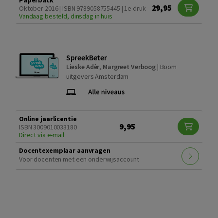
Paperback
29,95
Oktober 2016 | ISBN 9789058755445 | 1e druk
Vandaag besteld, dinsdag in huis
SpreekBeter
Lieske Adèr
,
Margreet Verboog
|
Boom
uitgevers Amsterdam
Online jaarlicentie
9,95
ISBN 3009010033180
Direct via e-mail
Docentexemplaar aanvragen
Voor docenten met een onderwijsaccount