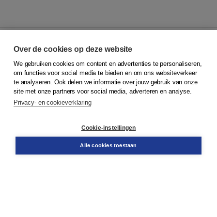
Over de cookies op deze website
We gebruiken cookies om content en advertenties te personaliseren,
© 2026
Koninklijke Boom uitgevers
om functies voor social media te bieden en om ons websiteverkeer
te analyseren. Ook delen we informatie over jouw gebruik van onze
Klantenservice
site met onze partners voor social media, adverteren en analyse.
Service & informatie
Privacy- en cookieverklaring
Contact
Retourneren
Docentenservice
Cookie-instellingen
Snel bestellen
Teamviewer
Alle cookies toestaan
Boom voor jou
Voor de boekhandel
Voor de pers
Publiceren bij Boom
Werken bij Boom & Vacatures