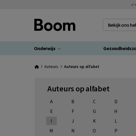
Bekijk ons h
Onderwijs
Gezondheidsz
Auteurs
Auteurs op alfabet
Auteurs op alfabet
A
B
C
D
E
F
G
H
I
J
K
L
M
N
O
P