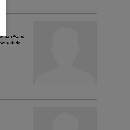
ies aan Avans
evenseinde.