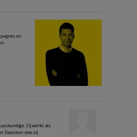
mpagnes en
on
urskundige. Zij werkt als
r. Daarvoor was zij