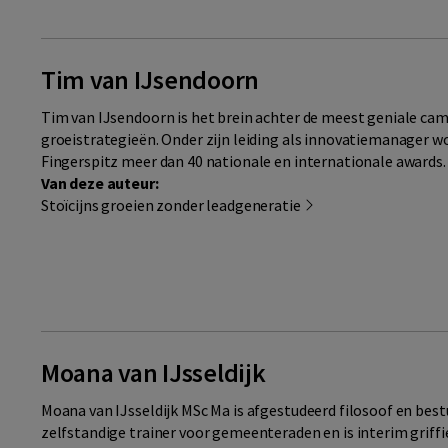
Tim van IJsendoorn
Tim van IJsendoorn is het brein achter de meest geniale ca
groeistrategieën. Onder zijn leiding als innovatiemanager w
Fingerspitz meer dan 40 nationale en internationale awards.
Van deze auteur:
Stoïcijns groeien zonder leadgeneratie
Moana van IJsseldijk
Moana van IJsseldijk MSc Ma is afgestudeerd filosoof en bestu
zelfstandige trainer voor gemeenteraden en is interim griffie