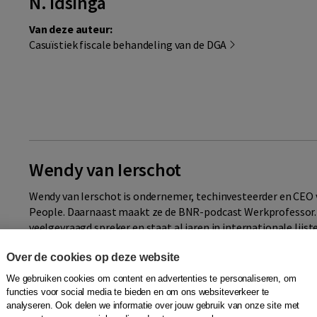
N. Idsinga
Van deze auteur:
Casuïstiek fiscale behandeling van de DGA
Wendy van Ierschot
Wendy van Ierschot is ondernemer, techinvesteerder en CEO 
People. Daarnaast maakt ze de BNR-podcast Werkprofessor. 
veelgevraagd spreker en staat al jaren in internationale lijste
Meer
Over de cookies op deze website
We gebruiken cookies om content en advertenties te personaliseren, om
functies voor social media te bieden en om ons websiteverkeer te
analyseren. Ook delen we informatie over jouw gebruik van onze site met