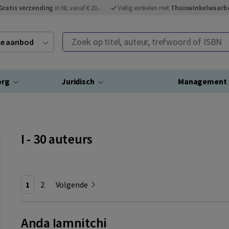
Gratis verzending
in NL vanaf € 20,-
Veilig winkelen met
Thuiswinkelwaarb
Zoek op titel, auteur, trefwoord of ISBN
ele aanbod
org
Juridisch
Management
I - 30 auteurs
1
2
Volgende
Anda Iamnitchi