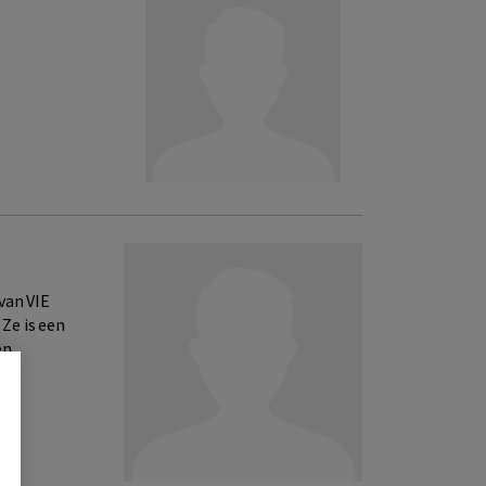
van VIE
Ze is een
n...