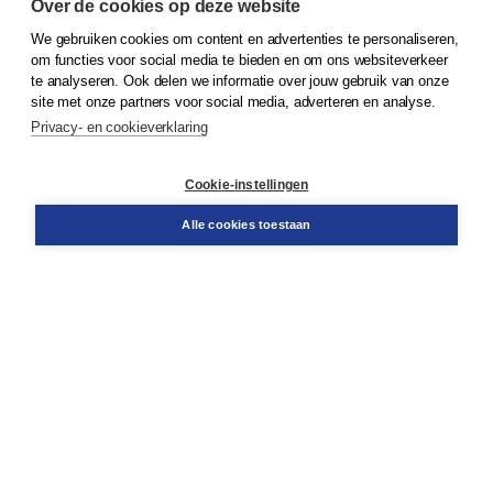
Over de cookies op deze website
We gebruiken cookies om content en advertenties te personaliseren,
© 2026
Koninklijke Boom uitgevers
om functies voor social media te bieden en om ons websiteverkeer
te analyseren. Ook delen we informatie over jouw gebruik van onze
Klantenservice
site met onze partners voor social media, adverteren en analyse.
Service & informatie
Privacy- en cookieverklaring
Contact
Retourneren
Docentenservice
Cookie-instellingen
Snel bestellen
Teamviewer
Alle cookies toestaan
Boom voor jou
Voor de boekhandel
Voor de pers
Publiceren bij Boom
Werken bij Boom & Vacatures
Over Boom
Wat ons drijft
Onze historie
Onze auteurs
Onze organisatie