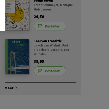
Voluit leven
Ernst Bohlmeijer
,
Monique
Hulsbergen
26,50
Bestellen
Taal van transitie
Jakob van Wielink
,
Riet
Fiddelaers-Jaspers
,
Leo
Wilhelm
39,95
Bestellen
Meer