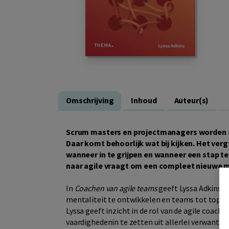
Omschrijving
Inhoud
Auteur(s)
Scrum masters en projectmanagers worden s
Daar komt behoorlijk wat bij kijken. Het ver
wanneer in te grijpen en wanneer een stap 
naar agile vraagt om een compleet nieuwe m
In
Coachen van agile teams
geeft Lyssa Adkins a
mentaliteit te ontwikkelen en teams tot toppr
Lyssa geeft inzicht in de rol van de agile coach,
vaardighedenin te zetten uit allerlei verwante 