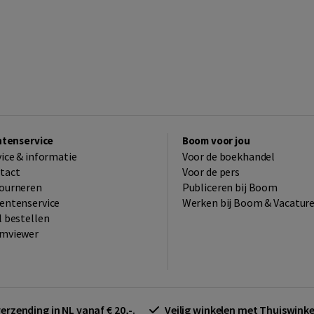
ntenservice
Boom voor jou
vice & informatie
Voor de boekhandel
tact
Voor de pers
ourneren
Publiceren bij Boom
entenservice
Werken bij Boom & Vacatur
l bestellen
mviewer
verzending in NL vanaf € 20,-.
Veilig winkelen met Thuiswin