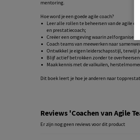
mentoring.
Hoe word je een goede agile coach?
Leer alle rollen te beheersen van de agile c
en prestatiecoach;
Creëer een omgeving waarin zelforganisere
Coach teams van meewerken naar samenwe
Ontwikkel je eigen leiderschapsstijl, terwijl
Blijf actief betrokken zonder te overheersen
Maak kennis met de valkuilen, herstelmoment
Dit boek leert je hoe je anderen naar toppresta
Reviews 'Coachen van Agile T
Er zijn nog geen reviews voor dit product