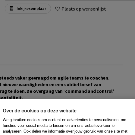
Plaats op wensenlijst
Inkijkexemplaar
teeds vaker gevraagd om agile teams te coachen.
gt nieuwe vaardigheden en een subtiel besef van
terug te doen. De overgang van ‘command and control’
entaliteit.
gile coaches de bagage die ze nodig hebben om die nieuwe
Over de cookies op deze website
estaties te brengen in een stimulerende werkomgeving.
We gebruiken cookies om content en advertenties te personaliseren, om
 laat zien wat wel en niet werkt, en leert coaches effectieve
functies voor social media te bieden en om ons websiteverkeer te
disciplines, waaronder professionele coaching en
analyseren. Ook delen we informatie over jouw gebruik van onze site met