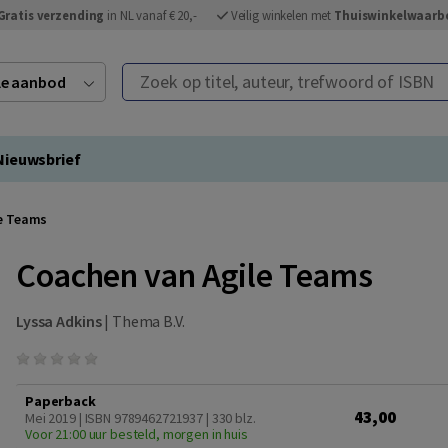
Gratis verzending
in NL vanaf € 20,-
Veilig winkelen met
Thuiswinkelwaarb
Zoek op titel, auteur, trefwoord of ISBN
ele aanbod
Nieuwsbrief
e Teams
Coachen van Agile Teams
Lyssa Adkins
|
Thema B.V.
Paperback
43,00
Mei 2019 | ISBN 9789462721937
| 330 blz.
Voor 21:00 uur besteld, morgen in huis